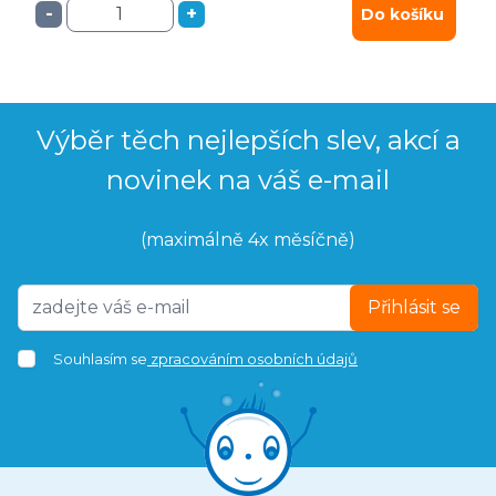
-
+
Do košíku
Výběr těch nejlepších slev, akcí a
novinek na váš e-mail
(maximálně 4x měsíčně)
Přihlásit se
Souhlasím se
zpracováním osobních údajů