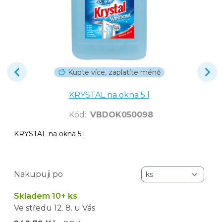
Kupte více, zaplatíte méně
KRYSTAL na okna 5 l
Kód
:
VBDOK050098
KRYSTAL na okna 5 l
Nakupuji po
Skladem 10+ ks
Ve středu
12. 8.
u Vás