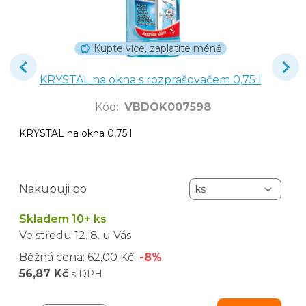
Kupte více, zaplatíte méně
KRYSTAL na okna s rozprašovačem 0,75 l
Kód
:
VBDOK007598
KRYSTAL na okna 0,75 l
Nakupuji po
Skladem 10+ ks
Ve středu
12. 8.
u Vás
Běžná cena:
62,00 Kč
-8%
56,87 Kč
s DPH