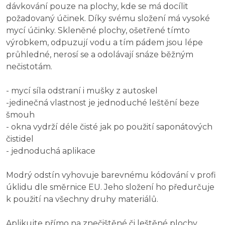
dávkování pouze na plochy, kde se má docílit
požadovaný účinek. Díky svému složení má vysoké
mycí účinky. Skleněné plochy, ošetřené tímto
výrobkem, odpuzují vodu a tím pádem jsou lépe
průhledné, nerosí se a odolávají snáze běžným
nečistotám.
- mycí síla odstraní i mušky z autoskel
-jedinečná vlastnost je jednoduché leštění beze
šmouh
- okna vydrží déle čisté jak po použití saponátových
čistidel
- jednoduchá aplikace
Modrý odstín vyhovuje barevnému kódování v profi
úklidu dle směrnice EU. Jeho složení ho předurčuje
k použití na všechny druhy materiálů.
Aplikujte přímo na znečištěné či leštěné plochy