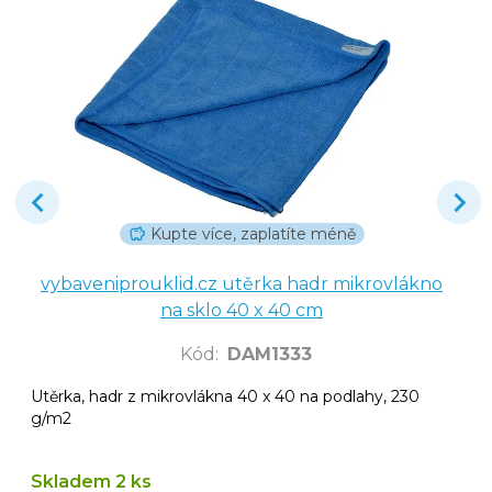
Kupte více, zaplatíte méně
vybaveniprouklid.cz utěrka hadr mikrovlákno
na sklo 40 x 40 cm
Kód
:
DAM1333
Utěrka, hadr z mikrovlákna 40 x 40 na podlahy, 230
g/m2
Skladem 2 ks