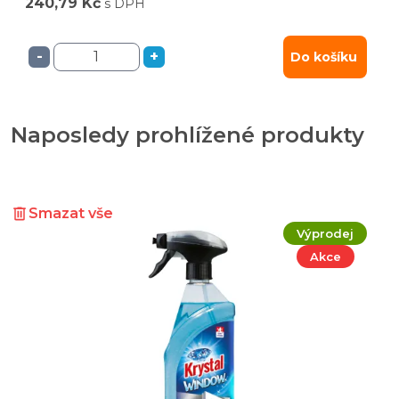
240,79 Kč
s DPH
-
+
Do košíku
Naposledy prohlížené produkty
Smazat vše
Výprodej
Akce