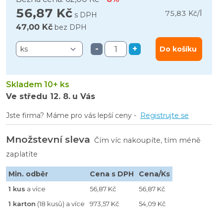
56,87 Kč
l
75,83 Kč
/
s DPH
47,00 Kč
bez DPH
-
+
Do košíku
Skladem 10+ ks
Ve středu
12. 8.
u Vás
Jste firma? Máme pro vás lepší ceny -
Registrujte se
Množstevní sleva
Čím víc nakoupíte, tím méně
zaplatíte
Min. odběr
Cena s DPH
Cena/Ks
1 kus
a více
56,87 Kč
56,87 Kč
1 karton
(18 kusů) a více
973,57 Kč
54,09 Kč