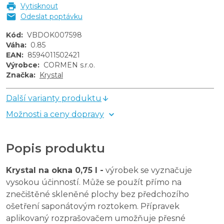
Vytisknout
Odeslat poptávku
Kód
:
VBDOK007598
Váha
:
0.85
EAN
:
8594011502421
Výrobce
:
CORMEN s.r.o.
Značka
:
Krystal
Další varianty produktu
Možnosti a ceny dopravy
Popis produktu
Krystal na okna 0,75 l -
výrobek se vyznačuje
vysokou účinností. Může se použít přímo na
znečištěné skleněné plochy bez předchozího
ošetření saponátovým roztokem. Přípravek
aplikovaný rozprašovačem umožňuje přesné