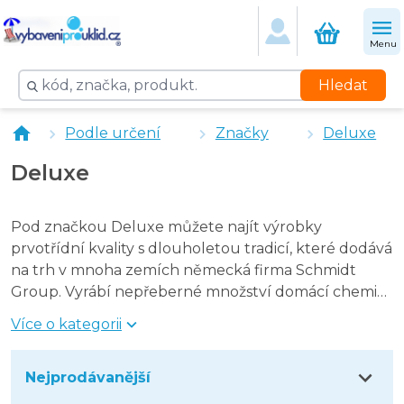
Deluxe Silky White 50 ks - opakovaně použitelné utěrky
Menu
Hledat
Podle určení
Značky
Deluxe
Deluxe
Pod značkou Deluxe můžete najít výrobky
prvotřídní kvality s dlouholetou tradicí, které dodává
na trh v mnoha zemích německá firma Schmidt
Group. Vyrábí nepřeberné množství domácí chemie
např. prací gely a prášky, aviváže, soli a tablety do
Více o kategorii
myček. Ale může nabídnout i papírový sortiment a
sáčky do košů.
Nejprodávanější