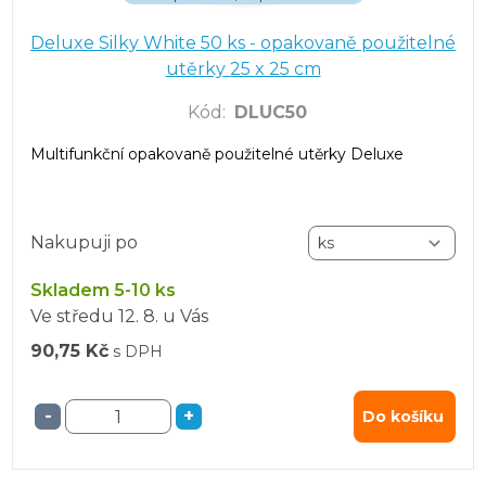
Deluxe Silky White 50 ks - opakovaně použitelné
utěrky 25 x 25 cm
Kód
:
DLUC50
Multifunkční opakovaně použitelné utěrky Deluxe
Nakupuji po
Skladem 5-10 ks
Ve středu
12. 8.
u Vás
90,75 Kč
s DPH
-
+
Do košíku