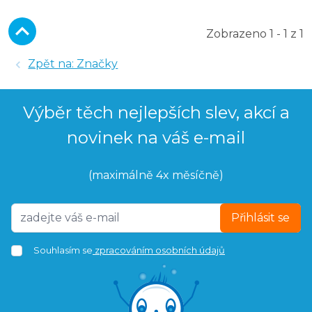
Zobrazeno 1 - 1 z 1
Zpět na: Značky
Výběr těch nejlepších slev, akcí a
novinek na váš e-mail
(maximálně 4x měsíčně)
Přihlásit se
Souhlasím se
zpracováním osobních údajů