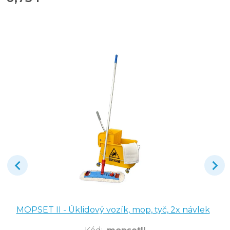
MOPSET II - Úklidový vozík, mop, tyč, 2x návlek