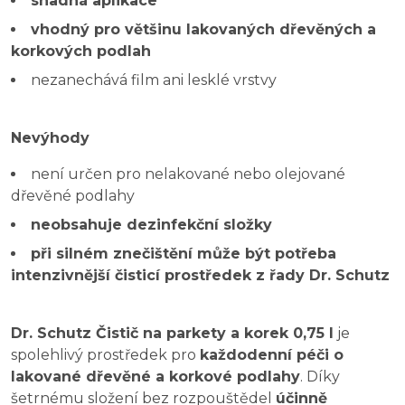
snadná aplikace
vhodný pro většinu lakovaných dřevěných a
korkových podlah
nezanechává film ani lesklé vrstvy
Nevýhody
není určen pro nelakované nebo olejované
dřevěné podlahy
neobsahuje dezinfekční složky
při silném znečištění může být potřeba
intenzivnější čisticí prostředek z řady Dr. Schutz
Dr. Schutz Čistič na parkety a korek 0,75 l
je
spolehlivý prostředek pro
každodenní péči o
lakované dřevěné a korkové podlahy
. Díky
šetrnému složení bez rozpouštědel
účinně