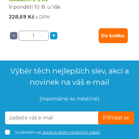
V pondělí
10. 8.
u Vás
228,69 Kč
s DPH
-
+
Do košíku
Výběr těch nejlepších slev, akcí a
novinek na váš e-mail
(maximálně 4x měsíčně)
Přihlásit se
Souhlasím se
zpracováním osobních údajů