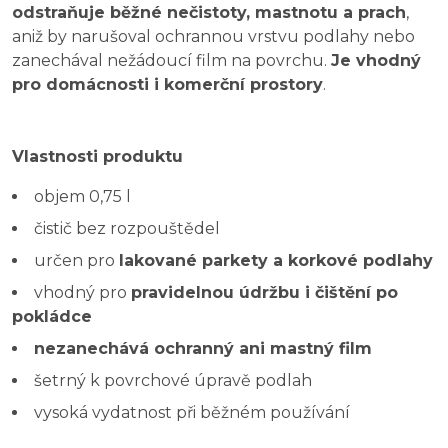
odstraňuje běžné nečistoty, mastnotu a prach
,
aniž by narušoval ochrannou vrstvu podlahy nebo
zanechával nežádoucí film na povrchu.
Je vhodný
pro domácnosti i komerční prostory
.
Vlastnosti produktu
objem 0,75 l
čistič bez rozpouštědel
určen pro
lakované parkety a korkové podlahy
vhodný pro
pravidelnou údržbu i čištění po
pokládce
nezanechává ochranný ani mastný film
šetrný k povrchové úpravě podlah
vysoká vydatnost při běžném používání