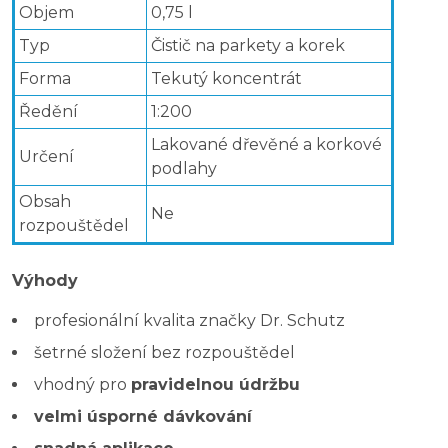
Objem
0,75 l
Typ
Čistič na parkety a korek
Forma
Tekutý koncentrát
Ředění
1:200
Lakované dřevěné a korkové
Určení
podlahy
Obsah
Ne
rozpouštědel
Výhody
profesionální kvalita značky Dr. Schutz
šetrné složení bez rozpouštědel
vhodný pro
pravidelnou údržbu
velmi úsporné dávkování