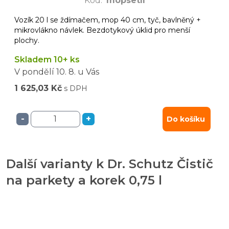
Kód
:
mopsetII
Vozík 20 l se ždímačem, mop 40 cm, tyč, bavlněný +
mikrovlákno návlek. Bezdotykový úklid pro menší
plochy.
Skladem 10+ ks
V pondělí
10. 8.
u Vás
1 625,03 Kč
s DPH
-
+
Do košíku
Další varianty k Dr. Schutz Čistič
na parkety a korek 0,75 l