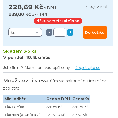
228,69 Kč
l
304,92 Kč
/
s DPH
189,00 Kč
bez DPH
Nákupem získáte
1
bod
-
+
Do košíku
Skladem 3-5 ks
V pondělí
10. 8.
u Vás
Jste firma? Máme pro vás lepší ceny -
Registrujte se
Množstevní sleva
Čím víc nakoupíte, tím méně
zaplatíte
Min. odběr
Cena s DPH
Cena/Ks
1 kus
a více
228,69 Kč
228,69 Kč
1 karton
(6 kusů) a více
1 303,90 Kč
217,32 Kč