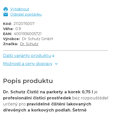
Vytisknout
Odeslat poptávku
Kód
:
2112075007
Váha
:
0.9
EAN
:
4001936005721
Výrobce
:
Dr. Schutz GmbH
Značka
:
Dr. Schutz
Další varianty produktu
Možnosti a ceny dopravy
Popis produktu
Dr. Schutz Čistič na parkety a korek 0,75 l
je
profesionální čisticí prostředek
bez rozpouštědel
určený pro
pravidelné čištění lakovaných
dřevěných a korkových podlah.
Šetrně