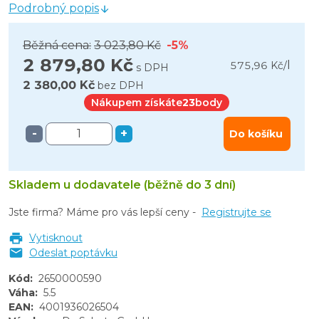
Podrobný popis
Běžná cena:
3 023,80 Kč
-5%
2 879,80 Kč
l
575,96 Kč
/
s DPH
2 380,00 Kč
bez DPH
Nákupem získáte
23
body
-
+
Do košíku
Skladem u dodavatele (běžně do 3 dní)
Jste firma? Máme pro vás lepší ceny -
Registrujte se
Vytisknout
Odeslat poptávku
Kód
:
2650000590
Váha
:
5.5
EAN
:
4001936026504