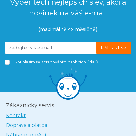
Výběr těch nejlepších slev, akcí a
novinek na váš e-mail
(maximálně 4x měsíčně)
Přihlásit se
Souhlasím se
zpracováním osobních údajů
Zákaznický servis
Kontakt
Doprava a platba
Náhradní plnění