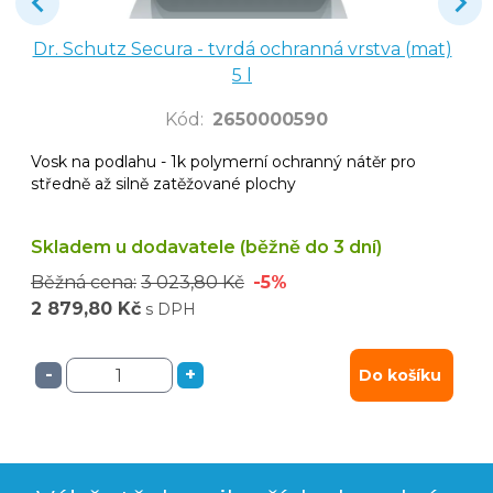
Dr. Schutz Secura - tvrdá ochranná vrstva (mat)
5 l
Kód
:
2650000590
Vosk na podlahu - 1k polymerní ochranný nátěr pro
středně až silně zatěžované plochy
Skladem u dodavatele (běžně do 3 dní)
Běžná cena:
3 023,80 Kč
-5%
2 879,80 Kč
s DPH
-
+
Do košíku