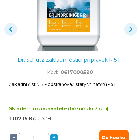
Dr. Schutz Základní čisticí přípravek R 5 l
Kód
:
0617000590
Základní čistič R - odstraňovač starých nátěrů - 5 l
Skladem u dodavatele (běžně do 3 dní)
1 107,15 Kč
s DPH
-
+
Do košíku