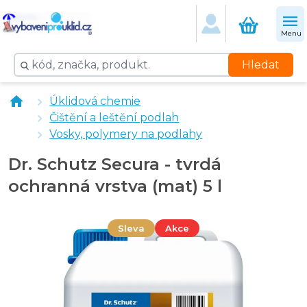
Menu
Hledat
Dr. Schutz Základní čisticí přípravek R 5 l
Úklidová chemie
Čištění a leštění podlah
Vosky, polymery na podlahy
Dr. Schutz Secura - tvrdá
ochranná vrstva (mat) 5 l
Sleva
Akce