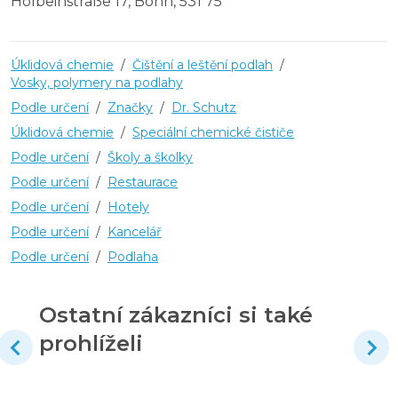
Holbeinstraße 17, Bonn, 531 75
Úklidová chemie
/
Čištění a leštění podlah
/
Vosky, polymery na podlahy
Podle určení
/
Značky
/
Dr. Schutz
Úklidová chemie
/
Speciální chemické čističe
Podle určení
/
Školy a školky
Podle určení
/
Restaurace
Podle určení
/
Hotely
Podle určení
/
Kancelář
Podle určení
/
Podlaha
Ostatní zákazníci si také
prohlíželi