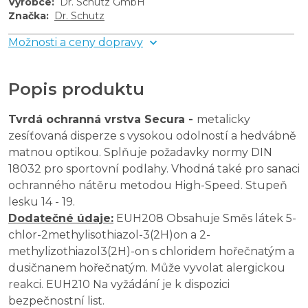
Výrobce
:
Dr. Schutz GmbH
Značka
:
Dr. Schutz
Možnosti a ceny dopravy
Popis produktu
Tvrdá ochranná vrstva Secura -
metalicky
zesíťovaná disperze s vysokou odolností a hedvábně
matnou optikou. Splňuje požadavky normy DIN
18032 pro sportovní podlahy. Vhodná také pro sanaci
ochranného nátěru metodou High-Speed. Stupeň
lesku 14 - 19.
Dodatečné údaje:
EUH208 Obsahuje Směs látek 5-
chlor-2methylisothiazol-3(2H)on a 2-
methylizothiazol3(2H)-on s chloridem hořečnatým a
dusičnanem hořečnatým. Může vyvolat alergickou
reakci. EUH210 Na vyžádání je k dispozici
bezpečnostní list.