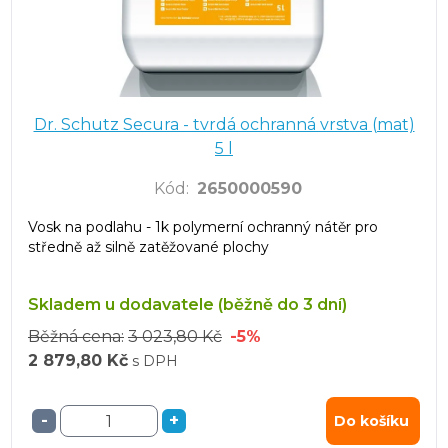
Dr. Schutz Secura - tvrdá ochranná vrstva (mat)
5 l
Kód
:
2650000590
Vosk na podlahu - 1k polymerní ochranný nátěr pro
středně až silně zatěžované plochy
Skladem u dodavatele (běžně do 3 dní)
Běžná cena:
3 023,80 Kč
-5%
2 879,80 Kč
s DPH
-
+
Do košíku