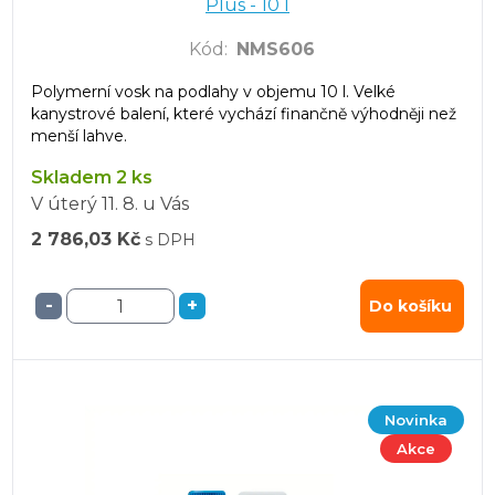
Plus - 10 l
Kód
:
NMS606
Polymerní vosk na podlahy v objemu 10 l. Velké
kanystrové balení, které vychází finančně výhodněji než
menší lahve.
Skladem 2 ks
V úterý
11. 8.
u Vás
2 786,03 Kč
s DPH
-
+
Do košíku
Novinka
Akce