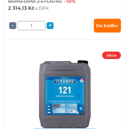
Běžná cena:
2 571,30 Kč
-10%
2 314,13 Kč
s DPH
-
+
Do košíku
Akce