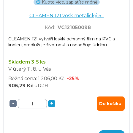
Kupte více, zaplatíte méně
CLEAMEN 121 vosk metalický 5 l
Kód
:
VC121050098
CLEAMEN 121 vytváří lesklý ochranný film na PVC a
linoleu, prodlužuje životnost a usnadňuje údržbu.
Skladem 3-5 ks
V úterý
11. 8.
u Vás
Běžná cena:
1 206,00 Kč
-25%
906,29 Kč
s DPH
-
+
Do košíku