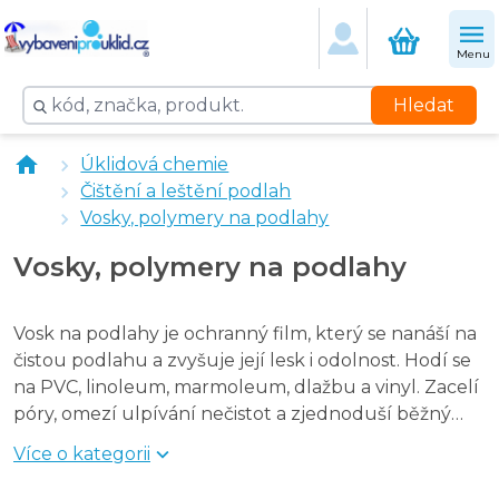
CLEAMEN 121 vosk metalický 5 l
Dr. Schutz Secura - tvrdá ochranná vrstva (mat) 5 l
Menu
Dr. Schutz Medica tvrdá ochranná vrstva, - 5 l
Dr. Schutz SG lesk tvrdá ochranná vrstva 5L
Hledat
Prostředek na leštění podlah Merida EFFECTIN Plus - 1 l
Prostředek na leštění podlah Merida EFFECTIN Plus - 10
Úklidová chemie
Čištění a leštění podlah
Vosky, polymery na podlahy
Vosky, polymery na podlahy
Vosk na podlahy je ochranný film, který se nanáší na
čistou podlahu a zvyšuje její lesk i odolnost. Hodí se
na PVC, linoleum, marmoleum, dlažbu a vinyl. Zacelí
póry, omezí ulpívání nečistot a zjednoduší běžný
úklid. V kategorii najdete vosky značek
Dr. Schutz
a
Více o kategorii
Cleamen
.