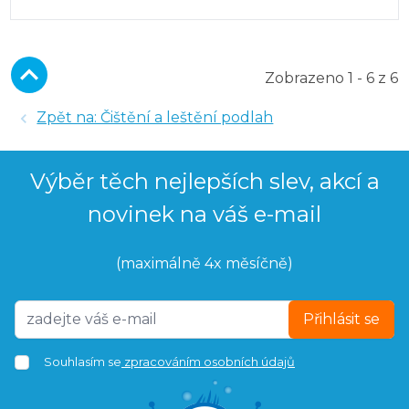
Zobrazeno 1 - 6 z 6
Zpět na: Čištění a leštění podlah
Výběr těch nejlepších slev, akcí a
novinek na váš e-mail
(maximálně 4x měsíčně)
Přihlásit se
Souhlasím se
zpracováním osobních údajů