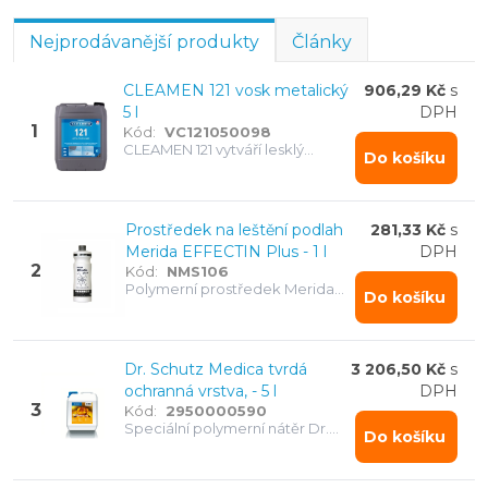
Nejprodávanější produkty
Články
CLEAMEN 121 vosk metalický
906,29 Kč
s
5 l
DPH
1
Kód:
VC121050098
CLEAMEN 121 vytváří lesklý
Do košíku
ochranný film na PVC a linoleu,
prodlužuje životnost a
usnadňuje údržbu.
Prostředek na leštění podlah
281,33 Kč
s
Merida EFFECTIN Plus - 1 l
DPH
2
Kód:
NMS106
Polymerní prostředek Merida
Do košíku
pro leštění podlah. Vytváří
protiskluzovou vrstvu s kovovým
leskem a vysokou odolností.
Dr. Schutz Medica tvrdá
3 206,50 Kč
s
ochranná vrstva, - 5 l
DPH
3
Kód:
2950000590
Speciální polymerní nátěr Dr.
Do košíku
Schutz pro ošetření podlah.
Zvyšuje odolnost vůči
dezinfekci a usnadňuje denní