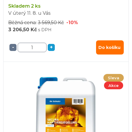
Skladem 2 ks
V úterý
11. 8.
u Vás
Běžná cena:
3 569,50 Kč
-10%
3 206,50 Kč
s DPH
-
+
Do košíku
Sleva
Akce