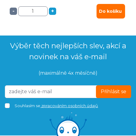
-
+
Do košíku
Výběr těch nejlepších slev, akcí a
novinek na váš e-mail
(maximálně 4x měsíčně)
Přihlásit se
Souhlasím se
zpracováním osobních údajů