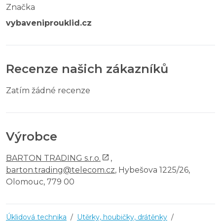
Značka
vybaveniprouklid.cz
Recenze našich zákazníků
Zatím žádné recenze
Výrobce
BARTON TRADING s.r.o.
,
barton.trading@telecom.cz
, Hybešova 1225/26,
Olomouc, 779 00
Úklidová technika
/
Utěrky, houbičky, drátěnky
/