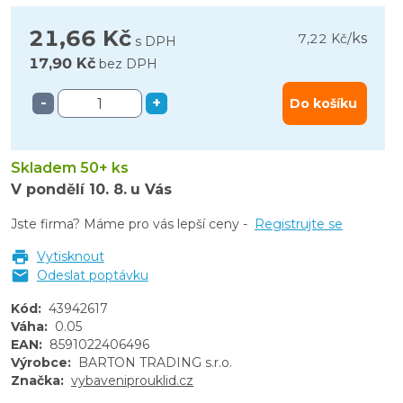
21,66 Kč
ks
7,22 Kč
/
s DPH
17,90 Kč
bez DPH
-
+
Do košíku
Skladem 50+ ks
V pondělí
10. 8.
u Vás
Jste firma? Máme pro vás lepší ceny -
Registrujte se
Vytisknout
Odeslat poptávku
Kód
:
43942617
Váha
:
0.05
EAN
:
8591022406496
Výrobce
:
BARTON TRADING s.r.o.
Značka
:
vybaveniprouklid.cz