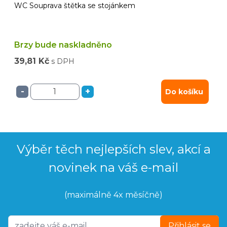
WC Souprava štětka se stojánkem
Brzy bude naskladněno
39,81 Kč
s DPH
-
+
Do košíku
Výběr těch nejlepších slev, akcí a
novinek na váš e-mail
(maximálně 4x měsíčně)
Přihlásit se