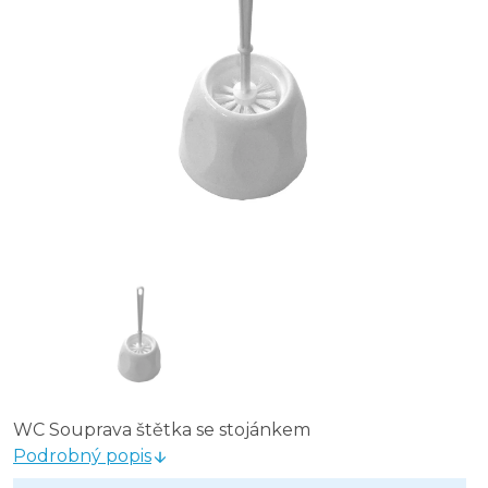
YORK WC set PEPITA
YORK WC set Bamboo
WC Souprava štětka se stojánkem
Podrobný popis