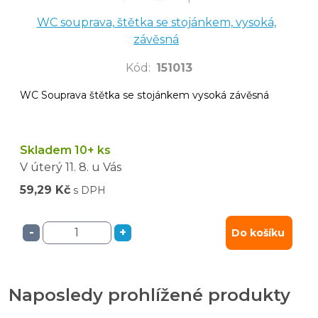
WC souprava, štětka se stojánkem, vysoká,
závěsná
Kód
:
151013
WC Souprava štětka se stojánkem vysoká závěsná
Skladem 10+ ks
V úterý
11. 8.
u Vás
59,29 Kč
s DPH
-
+
Do košíku
Naposledy prohlížené produkty