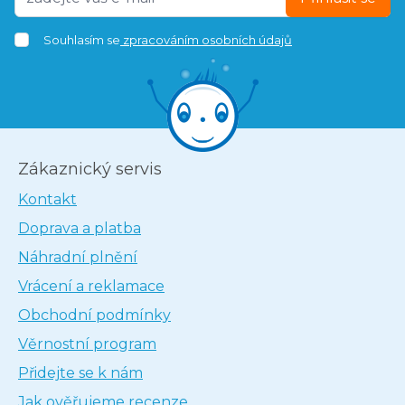
Souhlasím se
zpracováním osobních údajů
Zákaznický servis
Kontakt
Doprava a platba
Náhradní plnění
Vrácení a reklamace
Obchodní podmínky
Věrnostní program
Přidejte se k nám
Jak ověřujeme recenze