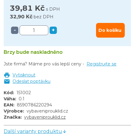
39,81 Kč
s DPH
32,90 Kč
bez DPH
-
+
Do košíku
Brzy bude naskladněno
Jste firma? Máme pro vás lepší ceny -
Registrujte se
Vytisknout
Odeslat poptávku
Kód
:
151002
Váha
:
0.1
EAN
:
8590786220294
Výrobce
:
vybaveniprouklid.cz
Značka
:
vybaveniprouklid.cz
Další varianty produktu