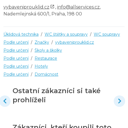
vybaveniprouklid.cz
,
info@allservices.cz
,
Nademlejnská 600/1, Praha, 198 00
Úklidová technika
/
WC štětky a soupravy
/
WC soupravy
Podle určení
/
Značky
/
vybaveniprouklid.cz
Podle určení
/
Školy a školky
Podle určení
/
Restaurace
Podle určení
/
Hotely
Podle určení
/
Domácnost
Ostatní zákazníci si také
prohlíželi
Zákazníci, kteří koupili toto