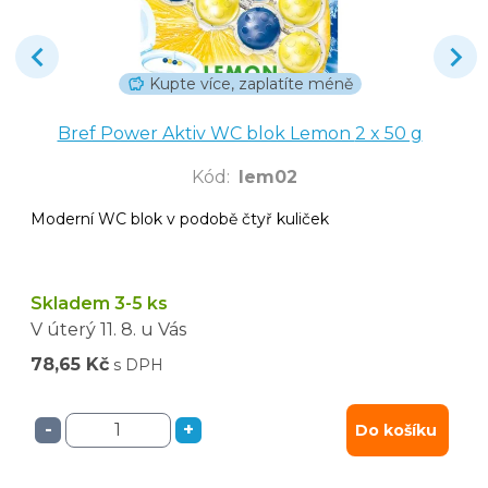
Kupte více, zaplatíte méně
Bref Power Aktiv WC blok Lemon 2 x 50 g
Kód
:
lem02
Moderní WC blok v podobě čtyř kuliček
Skladem 3-5 ks
V úterý
11. 8.
u Vás
78,65 Kč
s DPH
-
+
Do košíku