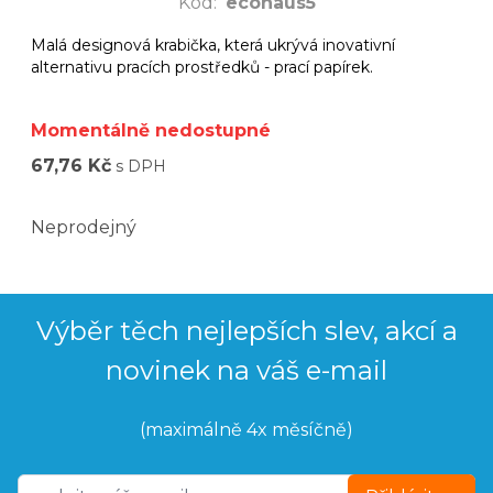
Kód
:
ecohaus5
Malá designová krabička, která ukrývá inovativní
alternativu pracích prostředků - prací papírek.
Momentálně nedostupné
67,76 Kč
s DPH
Neprodejný
Výběr těch nejlepších slev, akcí a
novinek na váš e-mail
(maximálně 4x měsíčně)