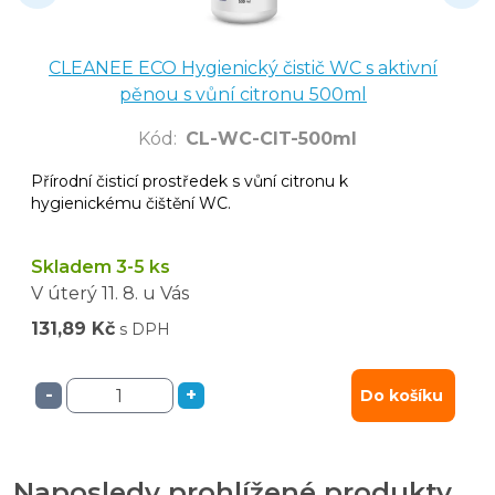
CLEANEE ECO Hygienický čistič WC s aktivní
pěnou s vůní citronu 500ml
Kód
:
CL-WC-CIT-500ml
Přírodní čisticí prostředek s vůní citronu k
hygienickému čištění WC.
Skladem 3-5 ks
V úterý
11. 8.
u Vás
131,89 Kč
s DPH
-
+
Do košíku
Naposledy prohlížené produkty