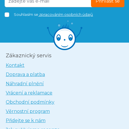
Přihlásit se
Souhlasím se
zpracováním osobních údajů
Zákaznický servis
Kontakt
Doprava a platba
Náhradní plnění
Vrácení a reklamace
Obchodní podmínky
Věrnostní program
Přidejte se k nám