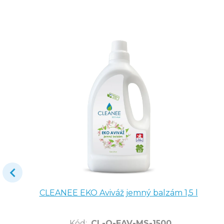
CLEANEE EKO Aviváž jemný balzám 1,5 l
Kód
:
CL-Q-EAV-MS-1500