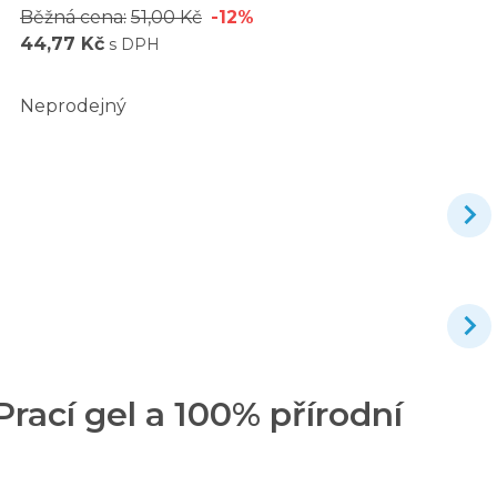
Běžná cena:
51,00 Kč
-12%
44,77 Kč
s DPH
Neprodejný
ací gel a 100% přírodní