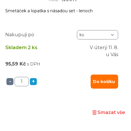
Smetáček a lopatka s násadou set - lenoch
Nakupuji po
Skladem 2 ks
V úterý
11. 8.
u Vás
95,59 Kč
s DPH
-
+
Do košíku
Smazat vše