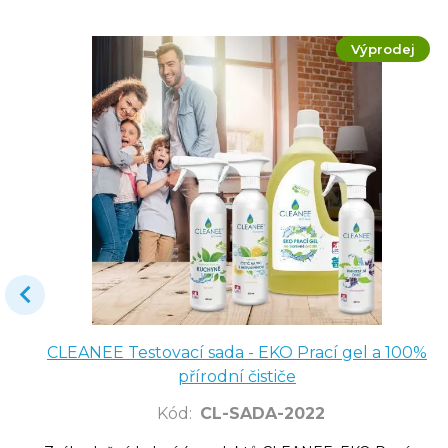
Výprodej
CLEANEE Testovací sada - EKO Prací gel a 100%
přírodní čističe
Kód
:
CL-SADA-2022