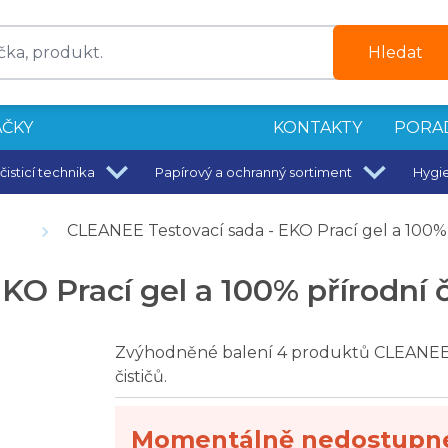
Hledat
ČKY
KONTAKTY
PORA
čisticí technika
Papírový a ochranný sortiment
Hygi
 40 x 40 cm
CLEANEE Testovací sada - EKO Prací gel a 100% p
O Prací gel a 100% přírodní č
enoch 1 ks
Zvýhodněné balení 4 produktů CLEANEE. E
čističů.
Momentálně nedostupn