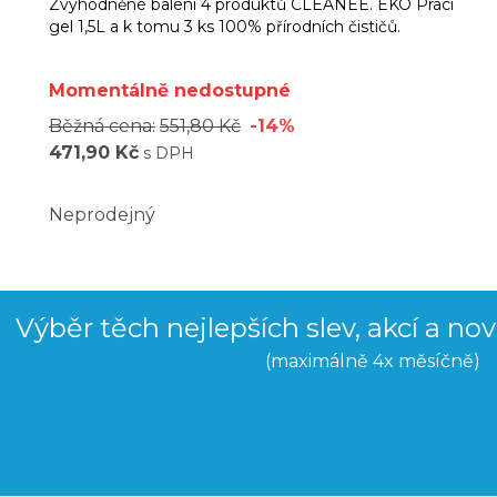
Zvýhodněné balení 4 produktů CLEANEE. EKO Prací
gel 1,5L a k tomu 3 ks 100% přírodních čističů.
Momentálně nedostupné
Běžná cena:
551,80 Kč
-14%
471,90 Kč
s DPH
Neprodejný
Výběr těch nejlepších slev, akcí a no
(maximálně 4x měsíčně)