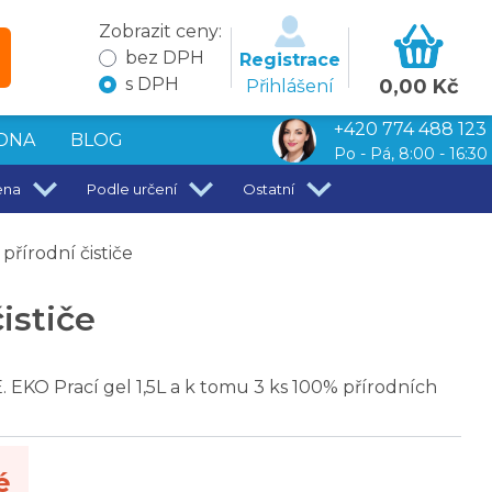
Zobrazit ceny:
bez DPH
Registrace
s DPH
0,00 Kč
Přihlášení
+420 774 488 123
DNA
BLOG
Po - Pá, 8:00 - 16:30
ena
Podle určení
Ostatní
řírodní čističe
ističe
KO Prací gel 1,5L a k tomu 3 ks 100% přírodních
é