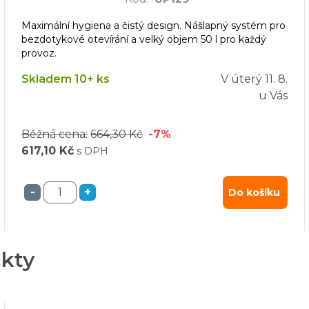
Maximální hygiena a čistý design. Nášlapný systém pro
bezdotykové otevírání a velký objem 50 l pro každý
provoz.
Skladem 10+ ks
V úterý
11. 8.
u Vás
Běžná cena:
664,30 Kč
-7%
617,10 Kč
s DPH
-
+
Do košíku
ukty