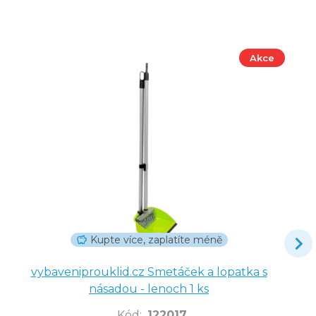
Akce
Kupte více, zaplatíte méně
vybaveniprouklid.cz Smetáček a lopatka s
násadou - lenoch 1 ks
Kód
:
122017