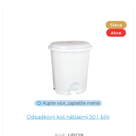
Sleva
Akce
Kupte více, zaplatíte méně
Odpadkový koš nášlapný 50 l, bílý
Kód
:
UP129