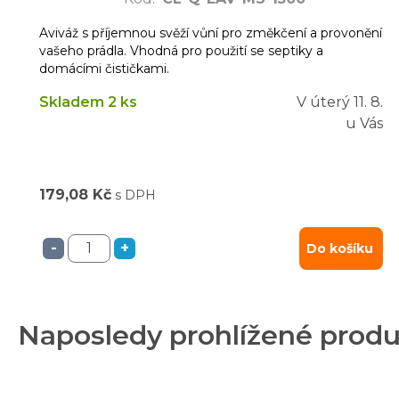
Aviváž s příjemnou svěží vůní pro změkčení a provonění
vašeho prádla. Vhodná pro použití se septiky a
domácími čističkami.
Skladem 2 ks
V úterý
11. 8.
u Vás
179,08 Kč
s DPH
-
+
Do košíku
Naposledy prohlížené prod