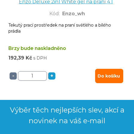
Enzo Deluxe 2in1 White gel na praní 4 l
Kód
:
Enzo_wh
Tekutý prací prostředek na praní světlého a bílého
prádla
Brzy bude naskladněno
192,39 Kč
s DPH
-
+
Do košíku
Výběr těch nejlepších slev, akcí a
novinek na váš e-mail