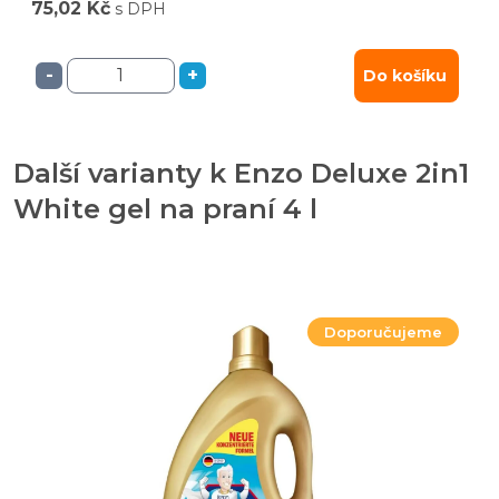
75,02 Kč
s DPH
-
+
Do košíku
Další varianty k Enzo Deluxe 2in1
White gel na praní 4 l
Doporučujeme