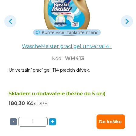
Kupte více, zaplatíte méně
WascheMeister prací gel universal 4 l
Kód
:
WM413
Univerzální prací gel, 114 pracích dávek.
Skladem u dodavatele (běžně do 5 dní)
180,30 Kč
s DPH
-
+
Do košíku