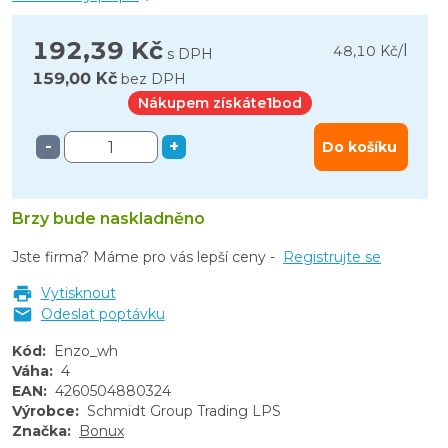
192,39 Kč
l
48,10 Kč
/
s DPH
159,00 Kč
bez DPH
Nákupem získáte
1
bod
-
+
Do košíku
Brzy bude naskladněno
Jste firma? Máme pro vás lepší ceny -
Registrujte se
Vytisknout
Odeslat poptávku
Kód
:
Enzo_wh
Váha
:
4
EAN
:
4260504880324
Výrobce
:
Schmidt Group Trading LPS
Značka
:
Bonux