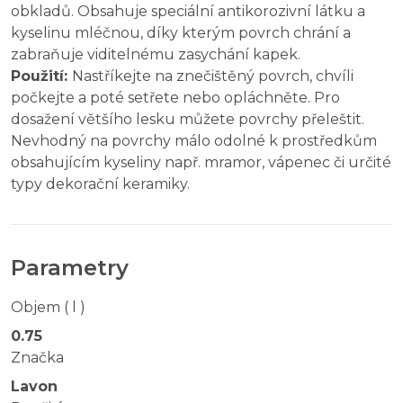
obkladů. Obsahuje speciální antikorozivní látku a
kyselinu mléčnou, díky kterým povrch chrání a
zabraňuje viditelnému zasychání kapek.
Použití:
Nastříkejte na znečištěný povrch, chvíli
počkejte a poté setřete nebo opláchněte. Pro
dosažení většího lesku můžete povrchy přeleštit.
Nevhodný na povrchy málo odolné k prostředkům
obsahujícím kyseliny např. mramor, vápenec či určité
typy dekorační keramiky.
Parametry
Objem ( l )
0.75
Značka
Lavon