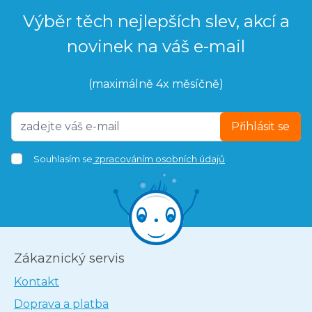
Výběr těch nejlepších slev, akcí a
novinek na váš e-mail
(maximálně 4x měsíčně)
Přihlásit se
Souhlasím se
zpracováním osobních údajů
Zákaznický servis
Kontakt
Doprava a platba