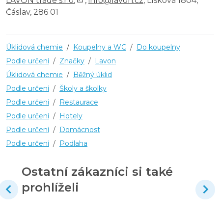
LAVON trade s.r.o.
,
info@lavon.cz
, Lísková 1804,
Čáslav, 286 01
Úklidová chemie
/
Koupelny a WC
/
Do koupelny
Podle určení
/
Značky
/
Lavon
Úklidová chemie
/
Běžný úklid
Podle určení
/
Školy a školky
Podle určení
/
Restaurace
Podle určení
/
Hotely
Podle určení
/
Domácnost
Podle určení
/
Podlaha
Ostatní zákazníci si také
prohlíželi