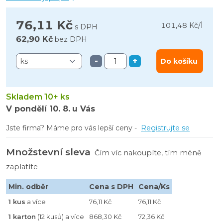
76,11 Kč
l
101,48 Kč
/
s DPH
62,90 Kč
bez DPH
-
+
Do košíku
Skladem 10+ ks
V pondělí
10. 8.
u Vás
Jste firma? Máme pro vás lepší ceny -
Registrujte se
Množstevní sleva
Čím víc nakoupíte, tím méně
zaplatíte
Min. odběr
Cena s DPH
Cena/Ks
1 kus
a více
76,11 Kč
76,11 Kč
1 karton
(12 kusů) a více
868,30 Kč
72,36 Kč