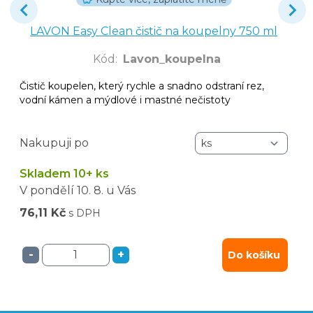
LAVON Easy Clean čistič na koupelny 750 ml
Kód
:
Lavon_koupelna
Čistič koupelen, který rychle a snadno odstraní rez,
vodní kámen a mýdlové i mastné nečistoty
Nakupuji po
Skladem 10+ ks
V pondělí
10. 8.
u Vás
76,11 Kč
s DPH
-
+
Do košíku