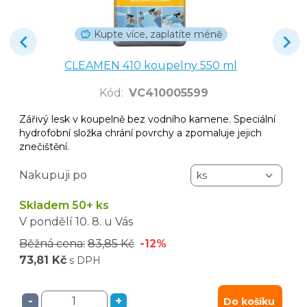
Kupte více, zaplatíte méně
CLEAMEN 410 koupelny 550 ml
Kód
:
VC410005599
Zářivý lesk v koupelně bez vodního kamene. Speciální
hydrofobní složka chrání povrchy a zpomaluje jejich
znečištění.
Nakupuji po
Skladem 50+ ks
V pondělí
10. 8.
u Vás
Běžná cena:
83,85 Kč
-12%
73,81 Kč
s DPH
-
+
Do košíku