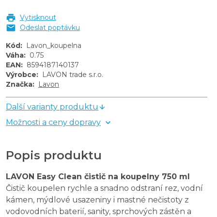
Vytisknout
Odeslat poptávku
Kód
:
Lavon_koupelna
Váha
:
0.75
EAN
:
8594187140137
Výrobce
:
LAVON trade s.r.o.
Značka
:
Lavon
Další varianty produktu
Možnosti a ceny dopravy
Popis produktu
LAVON Easy Clean čistič na koupelny 750 ml
Čistič koupelen rychle a snadno odstraní rez, vodní
kámen, mýdlové usazeniny i mastné nečistoty z
vodovodních baterií, sanity, sprchových zástěn a