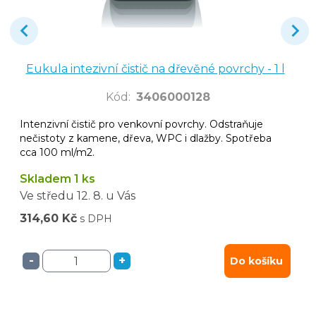
Eukula intezivní čistič na dřevěné povrchy - 1 l
Kód
:
3406000128
Intenzivní čistič pro venkovní povrchy. Odstraňuje
nečistoty z kamene, dřeva, WPC i dlažby. Spotřeba
cca 100 ml/m2.
Skladem 1 ks
Ve středu
12. 8.
u Vás
314,60 Kč
s DPH
-
+
Do košíku