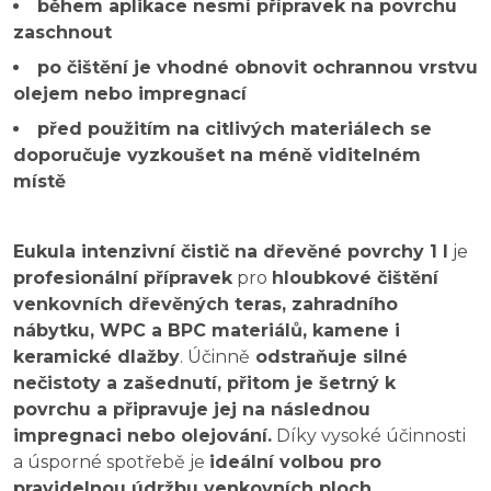
během aplikace nesmí přípravek na povrchu
zaschnout
po čištění je vhodné obnovit ochrannou vrstvu
olejem nebo impregnací
před použitím na citlivých materiálech se
doporučuje vyzkoušet na méně viditelném
místě
Eukula intenzivní čistič na dřevěné povrchy 1 l
je
profesionální přípravek
pro
hloubkové čištění
venkovních dřevěných teras, zahradního
nábytku, WPC a BPC materiálů, kamene i
keramické dlažby
. Účinně
odstraňuje silné
nečistoty a zašednutí, přitom je šetrný k
povrchu a připravuje jej na následnou
impregnaci nebo olejování.
Díky vysoké účinnosti
a úsporné spotřebě je
ideální volbou pro
pravidelnou údržbu venkovních ploch.