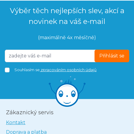
Výběr těch nejlepších slev, akcí a
novinek na váš e-mail
(maximálně 4x měsíčně)
Přihlásit se
Souhlasím se
zpracováním osobních údajů
Zákaznický servis
Kontakt
Doprava a platba