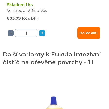
Skladem 1 ks
Ve středu
12. 8.
u Vás
603,79 Kč
s DPH
-
+
Do košíku
Další varianty k Eukula intezivní
čistič na dřevěné povrchy - 1 l