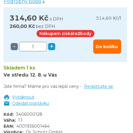
Podrobný popis
314,60 Kč
l
314,60 Kč
/
s DPH
260,00 Kč
bez DPH
Nákupem získáte
2
body
-
+
Do košíku
Skladem 1 ks
Ve středu
12. 8.
u Vás
Jste firma? Máme pro vás lepší ceny -
Registrujte se
Vytisknout
Odeslat poptávku
Kód
:
3406000128
Váha
:
1.1
EAN
:
4001936001464
Výrobce
:
Dr. Schutz GmbH