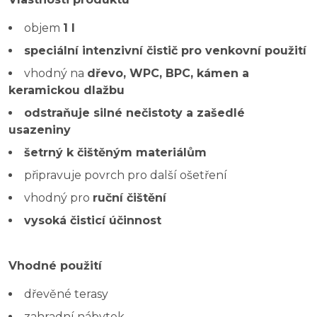
objem
1 l
speciální intenzivní čistič pro venkovní použití
vhodný na
dřevo, WPC, BPC, kámen a
keramickou dlažbu
odstraňuje silné nečistoty a zašedlé
usazeniny
šetrný k čištěným materiálům
připravuje povrch pro další ošetření
vhodný pro
ruční čištění
vysoká čisticí účinnost
Vhodné použití
dřevěné terasy
zahradní nábytek