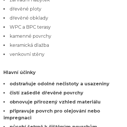
dřevěné ploty
dřevěné obklady
WPC a BPC terasy
kamenné povrchy
keramická dlažba
venkovní stěny
Hlavní účinky
odstraňuje odolné nečistoty a usazeniny
čistí zašedlé dřevěné povrchy
obnovuje přirozený vzhled materiálu
připravuje povrch pro olejování nebo
impregnaci
působí šetrně k čištěným povrchům