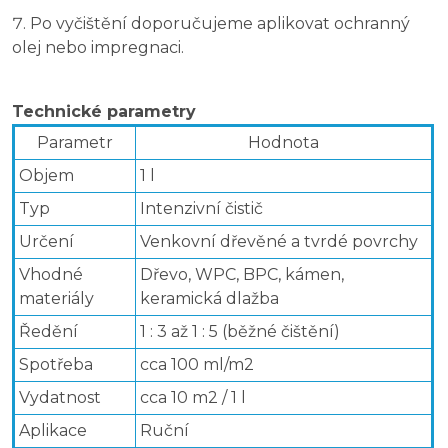
Po vyčištění doporučujeme aplikovat ochranný
olej nebo impregnaci.
Technické parametry
Parametr
Hodnota
Objem
1 l
Typ
Intenzivní čistič
Určení
Venkovní dřevěné a tvrdé povrchy
Vhodné
Dřevo, WPC, BPC, kámen,
materiály
keramická dlažba
Ředění
1 : 3 až 1 : 5 (běžné čištění)
Spotřeba
cca 100 ml/m2
Vydatnost
cca 10 m2 / 1 l
Aplikace
Ruční