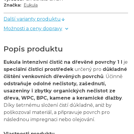
Značka
:
Eukula
Další varianty produktu
Možnosti a ceny dopravy
Popis produktu
Eukula intenzivní čistič na dřevěné povrchy 1 l
je
speciální čisticí prostředek
určený pro
důkladné
čištění venkovních dřevěných povrchů
. Účinně
odstraňuje odolné nečistoty, zašednutí,
usazeniny i zbytky organických nečistot ze
dřeva, WPC, BPC, kamene a keramické dlažby
.
Díky šetrnému složení čistí důkladně, aniž by
poškozoval materiál, a připravuje povrch pro
následnou impregnaci nebo olejování.
Vlastnosti produktu