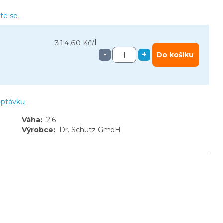
jte se
l
314,60 Kč
/
-
+
Do košíku
optávku
Váha
:
2.6
Výrobce
:
Dr. Schutz GmbH