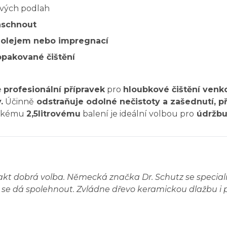
ových podlah
aschnout
u olejem nebo impregnací
opakované čištění
e
profesionální přípravek
pro
hloubkové čištění venk
.
Účinně
odstraňuje odolné nečistoty a zašednutí, p
elkému
2,5litrovému
balení je ideální volbou pro
údržbu 
 fakt dobrá volba. Německá značka Dr. Schutz se speciali
 se dá spolehnout. Zvládne dřevo keramickou dlažbu i př