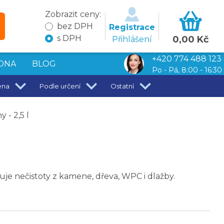
Zobrazit ceny:
bez DPH
Registrace
s DPH
0,00 Kč
Přihlášení
+420 774 488 123
DNA
BLOG
Po - Pá, 8:00 - 16:30
ena
Podle určení
Ostatní
 - 2,5 l
ňuje nečistoty z kamene, dřeva, WPC i dlažby.