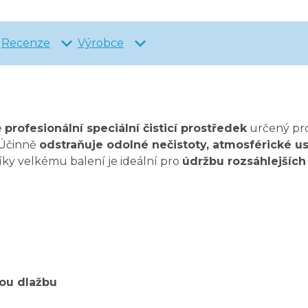
Recenze
Výrobce
e
profesionální speciální čisticí prostředek
určený pr
 Účinně
odstraňuje odolné nečistoty, atmosférické us
íky velkému balení je ideální pro
údržbu rozsáhlejších
ou dlažbu