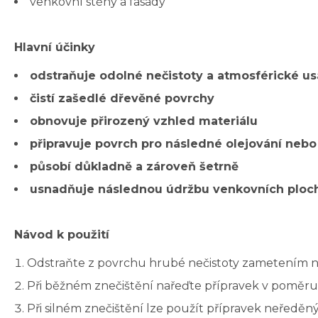
venkovní stěny a fasády
Hlavní účinky
odstraňuje odolné nečistoty a atmosférické u
čistí zašedlé dřevěné povrchy
obnovuje přirozený vzhled materiálu
připravuje povrch pro následné olejování neb
působí důkladně a zároveň šetrně
usnadňuje následnou údržbu venkovních ploc
Návod k použití
Odstraňte z povrchu hrubé nečistoty zametením 
Při běžném znečištění nařeďte přípravek v poměru 1 :
Při silném znečištění lze použít přípravek neředěný