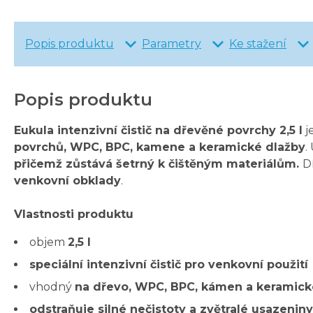
Popis produktu
Parametry
Ke stažení
Popis produktu
Eukula intenzivní čistič na dřevěné povrchy 2,5 l
j
povrchů, WPC, BPC, kamene a keramické dlažby
.
přičemž zůstává šetrný k čištěným materiálům.
D
venkovní obklady
.
Vlastnosti produktu
objem
2,5 l
speciální intenzivní čistič pro venkovní použití
vhodný
na dřevo, WPC, BPC, kámen a keramick
odstraňuje silné nečistoty a zvětralé usazeniny