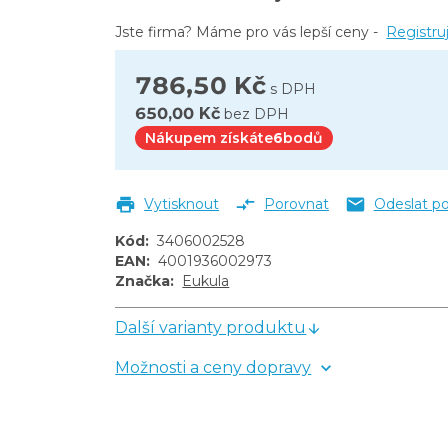
Jste firma? Máme pro vás lepší ceny -
Registru
786,50 Kč
s DPH
650,00 Kč
bez DPH
Nákupem získáte
6
bodů
Vytisknout
Porovnat
Odeslat p
Kód
:
3406002528
EAN
:
4001936002973
Značka
:
Eukula
Další varianty produktu
Možnosti a ceny dopravy