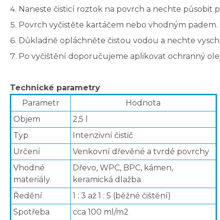
Naneste čisticí roztok na povrch a nechte působit př
Povrch vyčistěte kartáčem nebo vhodným padem.
Důkladně opláchněte čistou vodou a nechte vysch
Po vyčištění doporučujeme aplikovat ochranný olej
Technické parametry
Parametr
Hodnota
Objem
2,5 l
Typ
Intenzivní čistič
Určení
Venkovní dřevěné a tvrdé povrchy
Vhodné
Dřevo, WPC, BPC, kámen,
materiály
keramická dlažba
Ředění
1 : 3 až 1 : 5 (běžné čištění)
Spotřeba
cca 100 ml/m2