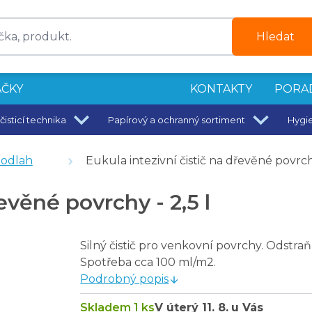
Hledat
ČKY
KONTAKTY
PORA
čisticí technika
Papírový a ochranný sortiment
Hygi
podlah
Eukula intezivní čistič na dřevěné povrchy
ové podlahy - 5,5 l
evěné povrchy - 2,5 l
ič 1 l
rn z dřeva - 200 ml
Silný čistič pro venkovní povrchy. Odstra
středek
Spotřeba cca 100 ml/m2.
ostředek 5 l
Podrobný popis
Skladem 1 ks
V úterý
11. 8.
u Vás