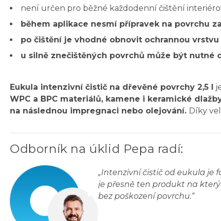
není určen pro běžné každodenní čištění interiér
během aplikace nesmí přípravek na povrchu z
po čištění je vhodné obnovit ochrannou vrstv
u silně znečištěných povrchů může být nutné 
Eukula intenzivní čistič na dřevěné povrchy 2,5 l
j
WPC a BPC materiálů, kamene i keramické dlažby
na následnou impregnaci nebo olejování.
Díky v
Odborník na úklid Pepa radí
:
„
Intenzivní čistič od eukula je
je přesně ten produkt na který
bez poškození povrchu.
“