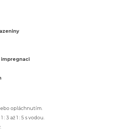
sazeniny
o impregnaci
h
nebo opláchnutím.
 3 až 1 : 5 s vodou.
.