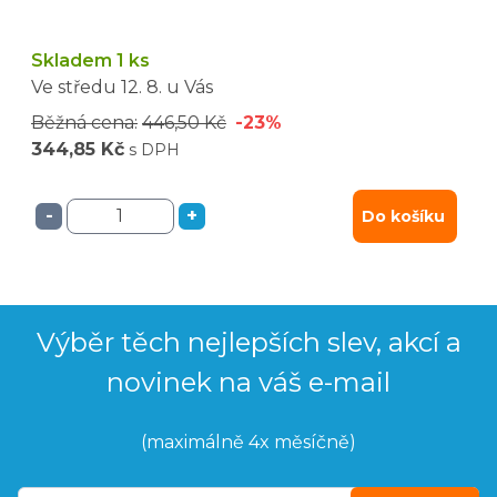
Skladem 1 ks
Ve středu
12. 8.
u Vás
Běžná cena:
446,50 Kč
-23%
344,85 Kč
s DPH
-
+
Do košíku
Výběr těch nejlepších slev, akcí a
novinek na váš e-mail
(maximálně 4x měsíčně)