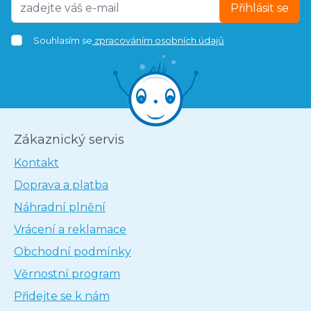
Přihlásit se
Souhlasím se
zpracováním osobních údajů
Zákaznický servis
Kontakt
Doprava a platba
Náhradní plnění
Vrácení a reklamace
Obchodní podmínky
Věrnostní program
Přidejte se k nám