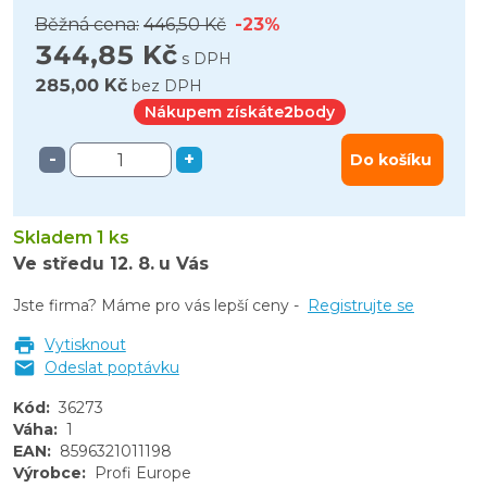
Běžná cena:
446,50 Kč
-23%
344,85 Kč
s DPH
285,00 Kč
bez DPH
Nákupem získáte
2
body
-
+
Do košíku
Skladem 1 ks
Ve středu
12. 8.
u Vás
Jste firma? Máme pro vás lepší ceny -
Registrujte se
Vytisknout
Odeslat poptávku
Kód
:
36273
Váha
:
1
EAN
:
8596321011198
Výrobce
:
Profi Europe