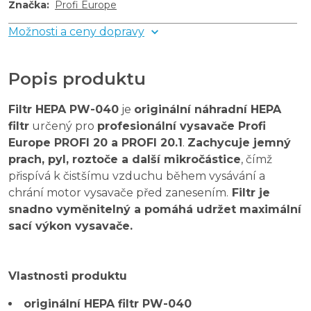
Značka
:
Profi Europe
Možnosti a ceny dopravy
Popis produktu
Filtr HEPA PW-040
je
originální náhradní HEPA
filtr
určený pro
profesionální vysavače Profi
Europe PROFI 20 a PROFI 20.1
.
Zachycuje jemný
prach, pyl, roztoče a další mikročástice
, čímž
přispívá k čistšímu vzduchu během vysávání a
chrání motor vysavače před zanesením.
Filtr je
snadno vyměnitelný a pomáhá udržet maximální
sací výkon vysavače.
Vlastnosti produktu
originální HEPA filtr PW-040