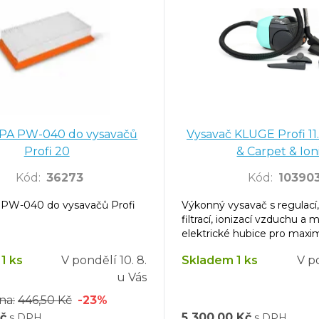
EPA PW-040 do vysavačů
Vysavač KLUGE Profi 11
Profi 20
& Carpet & Ion
Kód
:
36273
Kód
:
10390
A PW-040 do vysavačů Profi
Výkonný vysavač s regulací
filtrací, ionizací vzduchu a 
elektrické hubice pro maxim
účinnost úklidu.
1 ks
V pondělí
10. 8.
Skladem 1 ks
V p
u Vás
na:
446,50 Kč
-23%
č
5 300,00 Kč
s DPH
s DPH