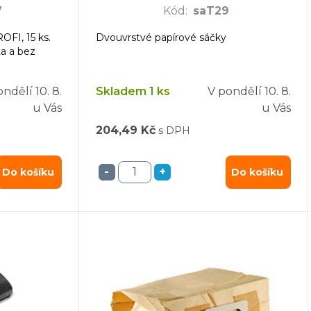
7
Kód
:
saT29
OFI, 15 ks.
Dvouvrstvé papírové sáčky
ta a bez
ondělí
10. 8.
Skladem 1 ks
V pondělí
10. 8.
u Vás
u Vás
204,49 Kč
s DPH
-
+
Do košíku
Do košíku