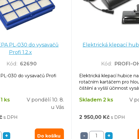
HEPA PL-030 do vysavačů
Elektrická klepací hub
Profi 1.2.x
Kód
:
62690
Kód
:
PROFI-OH
 PL-030 do vysavačů Profi
Elektrická klepací hubice n
rotačním kartáčem pro hlo
čištění a vyšší účinnost vysá
1 ks
V pondělí
10. 8.
Skladem 2 ks
V p
u Vás
č
2 950,00 Kč
s DPH
s DPH
+
-
+
Do košíku