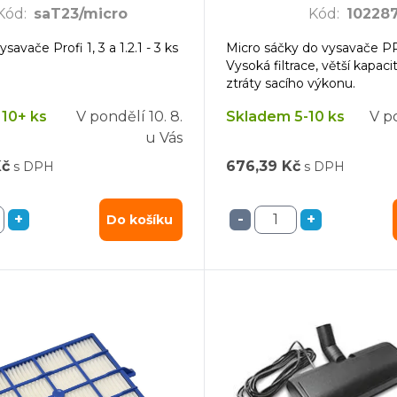
Kód
:
saT23/micro
Kód
:
10228
savače Profi 1, 3 a 1.2.1 - 3 ks
Micro sáčky do vysavače PR
Vysoká filtrace, větší kapaci
ztráty sacího výkonu.
10+ ks
V pondělí
10. 8.
Skladem 5-10 ks
V p
u Vás
Kč
676,39 Kč
s DPH
s DPH
+
-
+
Do košíku