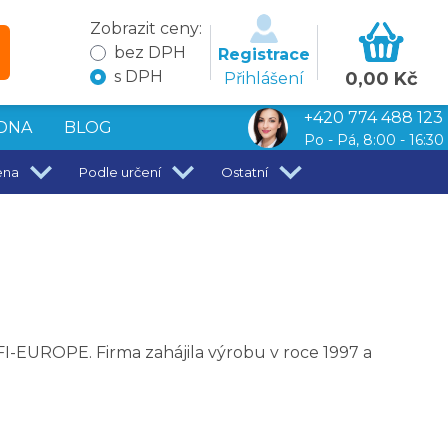
Zobrazit ceny:
bez DPH
Registrace
s DPH
0,00 Kč
Přihlášení
+420 774 488 123
DNA
BLOG
Po - Pá, 8:00 - 16:30
ena
Podle určení
Ostatní
FI-EUROPE. Firma zahájila výrobu v roce 1997 a