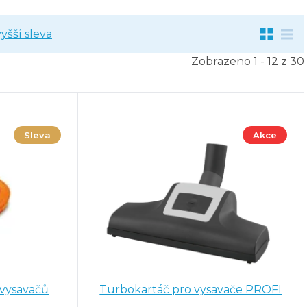
yšší sleva
Zobrazeno 1 - 12 z 30
Sleva
Akce
 vysavačů
Turbokartáč pro vysavače PROFI