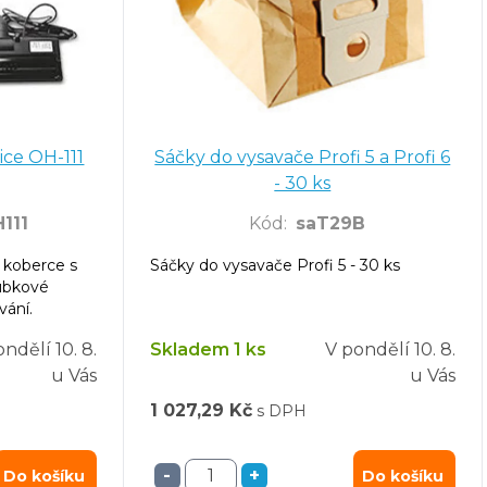
ice OH-111
Sáčky do vysavače Profi 5 a Profi 6
- 30 ks
111
Kód
:
saT29B
a koberce s
Sáčky do vysavače Profi 5 - 30 ks
ubkové
vání.
ondělí
10. 8.
Skladem 1 ks
V pondělí
10. 8.
u Vás
u Vás
1 027,29 Kč
s DPH
-
+
Do košíku
Do košíku