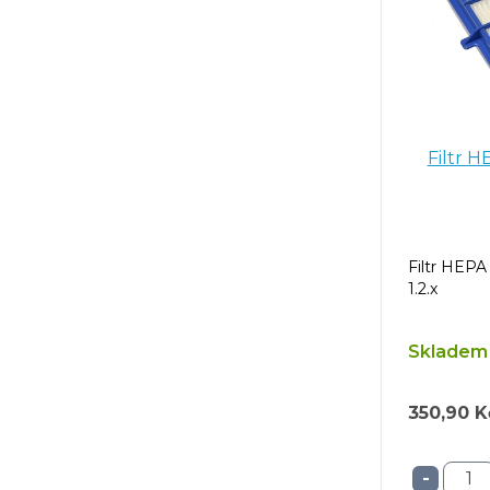
Filtr 
Filtr HEPA
1.2.x
Skladem 
350,90 K
-