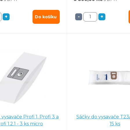
+
-
+
Do košíku
vysavače Profi 1, Profi 3 a
Sáčky do vysavače T23/
ofi 1.2.1 - 3 ks micro
15 ks