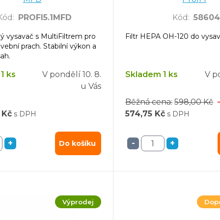
Kód
:
PROFI5.1MFD
Kód
:
5860
 vysavač s MultiFiltrem pro
Filtr HEPA OH-120 do vysav
vební prach. Stabilní výkon a
ah.
1 ks
V pondělí
10. 8.
Skladem 1 ks
V p
u Vás
Běžná cena:
598,00 Kč
 Kč
574,75 Kč
s DPH
s DPH
+
-
+
Do košíku
Výprodej
Dop