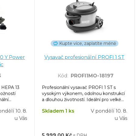
Kupte více, zaplatíte méně
.0 Y Power
Vysavač profesionální PROFI 1 ST
ic
3
Kód
:
PROFI1MO-18197
, HEPA 13
Profesionální vysavač PROFI 1 ST s
možností
vysokým výkonem, odolnou konstrukcí
ální
a dlouhou životností. Ideální pro velké
plochy i domácnosti.
ondělí
10. 8.
Skladem 1 ks
V pondělí
10. 8.
u Vás
u Vás
5 999,00 Kč
s DPH