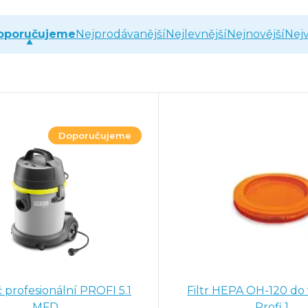
oporučujeme
Nejprodávanější
Nejlevnější
Nejnovější
Nejv
Doporučujeme
 profesionální PROFI 5.1
Filtr HEPA OH-120 do
MFD
Profi 1