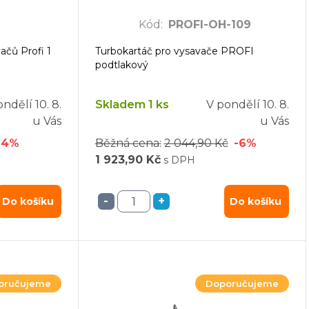
4
Kód
:
PROFI-OH-109
ačů Profi 1
Turbokartáč pro vysavače PROFI
podtlakový
ondělí
10. 8.
Skladem 1 ks
V pondělí
10. 8.
u Vás
u Vás
-4%
Běžná cena:
2 044,90 Kč
-6%
1 923,90 Kč
s DPH
-
+
Do košíku
Do košíku
oručujeme
Doporučujeme