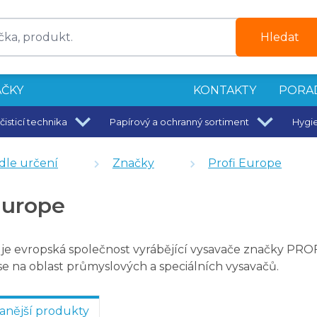
Hledat
ČKY
KONTAKTY
PORA
čisticí technika
Papírový a ochranný sortiment
Hygi
dle určení
Značky
Profi Europe
0 ks
Europe
 je evropská společnost vyrábějící vysavače značky PRO
 se na oblast průmyslových a speciálních vysavačů.
anější produkty