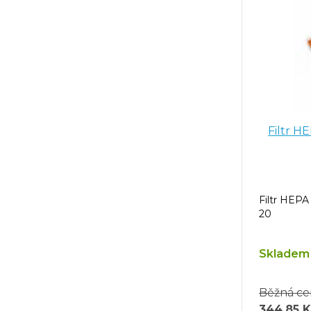
Filtr H
Filtr HEP
20
Skladem 
Běžná ce
344,85 K