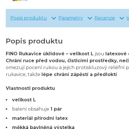
Popis produktu
Parametry
Recenze
Popis produktu
FINO Rukavice úklidové – velikost L
jsou
latexové
Chrání ruce před vodou, čisticími prostředky, 
omezují pocení rukou a jejich protiskluzový reliéfn
rukavice, takže
lépe chrání zápěstí a předloktí
.
Vlastnosti produktu
velikost L
balení obsahuje
1 pár
materiál přírodní latex
měkká bavlněná výstelka