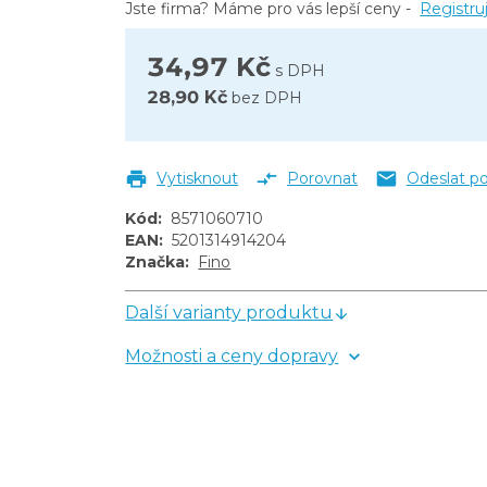
Jste firma? Máme pro vás lepší ceny -
Registru
34,97 Kč
s DPH
28,90 Kč
bez DPH
Vytisknout
Porovnat
Odeslat p
Kód
:
8571060710
EAN
:
5201314914204
Značka
:
Fino
Další varianty produktu
Možnosti a ceny dopravy