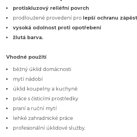
protiskluzový reliéfní povrch
prodloužené provedení pro
lepší ochranu zápěst
vysoká odolnost proti opotřebení
žlutá barva.
Vhodné použití
běžný úklid domácnosti
mytí nádobí
úklid koupelny a kuchyně
práce s čisticími prostředky
praní a ruční mytí
lehké zahradnické práce
profesionální úklidové služby.