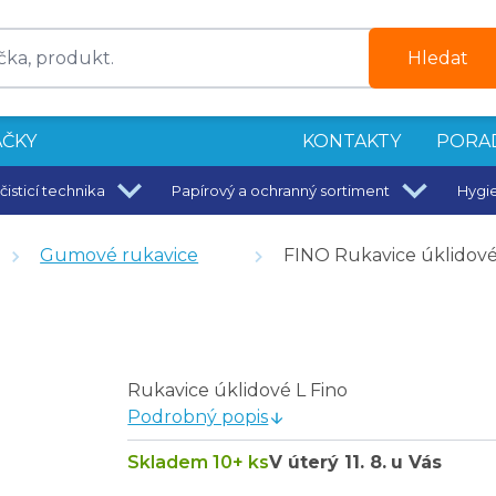
Hledat
ČKY
KONTAKTY
PORA
čisticí technika
Papírový a ochranný sortiment
Hygi
čem
Gumové rukavice
FINO Rukavice úklidové 
na pytel 120 l
epudrované L
é, žluté, 25 g; Velikost L
Rukavice úklidové L Fino
 L
Podrobný popis
Skladem 10+ ks
V úterý
11. 8.
u Vás