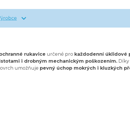
Výrobce
 ochranné rukavice
určené pro
každodenní úklidové p
nečistotami i drobným mechanickým poškozením.
Díky 
í povrch umožňuje
pevný úchop mokrých i kluzkých p