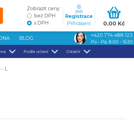
Zobrazit ceny:
bez DPH
Registrace
s DPH
0,00 Kč
Přihlášení
+420 774 488 123
DNA
BLOG
Po - Pá, 8:00 - 16:30
ena
Podle určení
Ostatní
- L