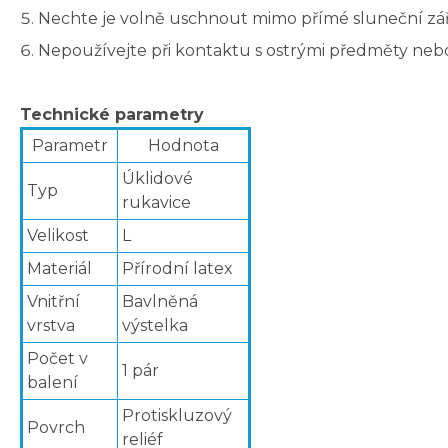
Nechte je volně uschnout mimo přímé sluneční záře
Nepoužívejte při kontaktu s ostrými předměty nebo
Technické parametry
Parametr
Hodnota
Úklidové
Typ
rukavice
Velikost
L
Materiál
Přírodní latex
Vnitřní
Bavlněná
vrstva
výstelka
Počet v
1 pár
balení
Protiskluzový
Povrch
reliéf