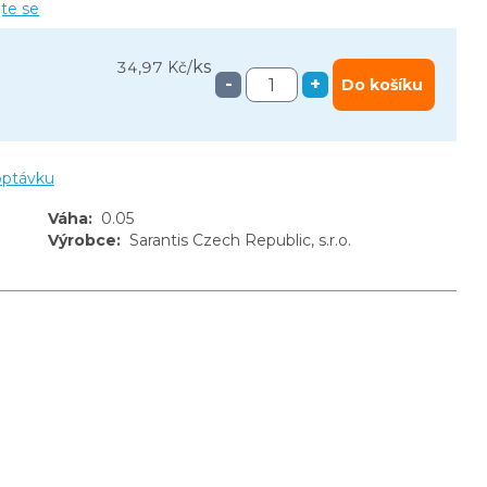
jte se
ks
34,97 Kč
/
-
+
Do košíku
optávku
Váha
:
0.05
Výrobce
:
Sarantis Czech Republic, s.r.o.