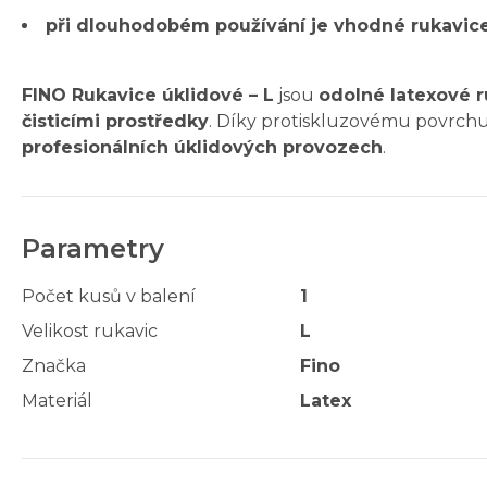
při dlouhodobém používání je vhodné rukavice
FINO Rukavice úklidové – L
jsou
odolné latexové r
čisticími prostředky
. Díky protiskluzovému povrch
profesionálních úklidových provozech
.
Parametry
Počet kusů v balení
1
Velikost rukavic
L
Značka
Fino
Materiál
Latex