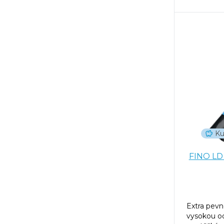
Ku
FINO LD 
Extra pevn
vysokou odo