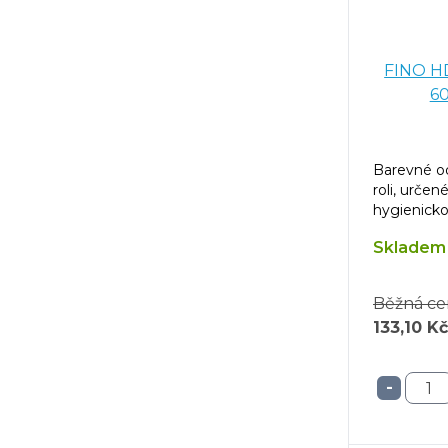
FINO HD
60
Barevné od
roli, urče
hygienick
odpadem.
Skladem 
Běžná ce
133,10 Kč
-