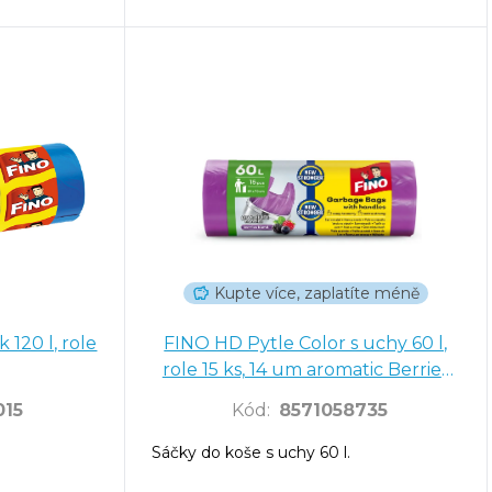
Kupte více, zaplatíte méně
 120 l, role
FINO HD Pytle Color s uchy 60 l,
role 15 ks, 14 um aromatic Berries
Blend
015
Kód
:
8571058735
o
Sáčky do koše s uchy 60 l.