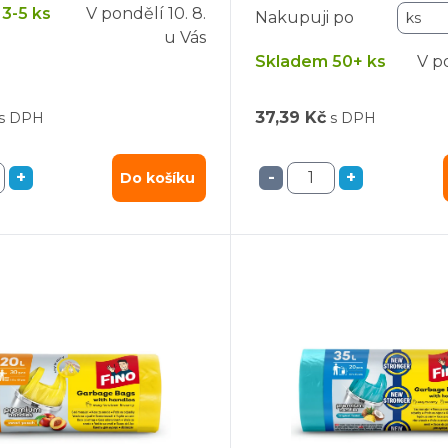
3-5 ks
V pondělí
10. 8.
Nakupuji po
u Vás
Skladem 50+ ks
V p
37,39 Kč
s DPH
s DPH
+
-
+
Do košíku