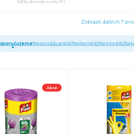
Sáčky do koše s uchy 10 l.
Zobrazit dalších 7 pr
oporučujeme
Nejprodávanější
Nejlevnější
Nejnovější
Nejv
Akce