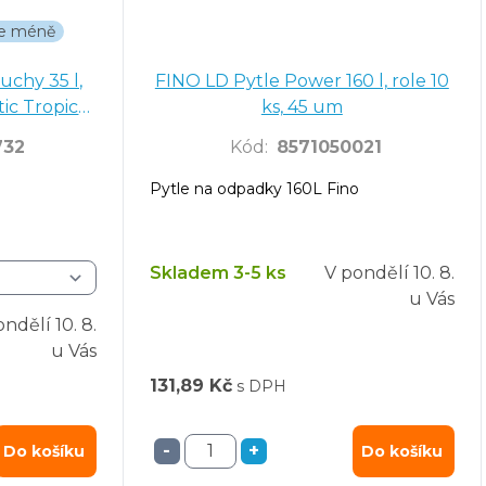
íte méně
uchy 35 l,
FINO LD Pytle Power 160 l, role 10
ic Tropical
ks, 45 um
732
Kód
:
8571050021
Pytle na odpadky 160L Fino
Skladem 3-5 ks
V pondělí
10. 8.
u Vás
ondělí
10. 8.
u Vás
131,89 Kč
s DPH
-
+
Do košíku
Do košíku