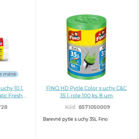
íte méně
uchy 10 l,
FINO HD Pytle Color s uchy C&C
tic Fresh
35 l, role 100 ks, 8 um
728
Kód
:
8571050009
Barevné pytle s uchy 35L Fino