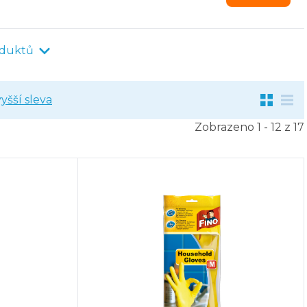
oduktů
yšší sleva
Zobrazeno 1 - 12 z 17