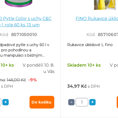
 Pytle Color s uchy C&C
FINO Rukavice úklid
 l, role 60 ks, 13 um
Kód
:
8571050010
Kód
:
8571060
padové pytle s uchy 60 l v
Rukavice úklidové L Fino
né pro pohodlnou a
ou manipulaci s běžným
10+ ks
V pondělí
10. 8.
Skladem 10+ ks
V p
u Vás
na:
146,00 Kč
-9%
34,97 Kč
s DPH
s DPH
+
-
+
Do košíku