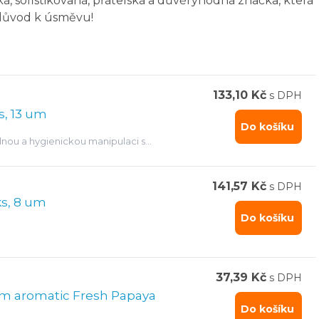
á, sofistikovaná, přátelská a důvěryhodná značka, která
 důvod k úsměvu!
133,10 Kč
s DPH
s, 13 um
Do košíku
lnou a hygienickou manipulaci s
141,57 Kč
s DPH
ks, 8 um
Do košíku
37,39 Kč
s DPH
6 um aromatic Fresh Papaya
Do košíku