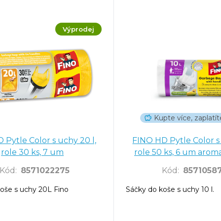
Výprodej
Kupte více, zaplat
 Pytle Color s uchy 20 l,
FINO HD Pytle Color s 
role 30 ks, 7 um
role 50 ks, 6 um aroma
Papaya
Kód
:
8571022275
Kód
:
8571058
oše s uchy 20L Fino
Sáčky do koše s uchy 10 l.