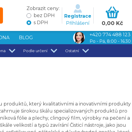
Zobrazit ceny:
bez DPH
Registrace
s DPH
0,00 Kč
Přihlášení
+420 774 488 123
DNA
BLOG
Po - Pá, 8:00 - 16:30
ena
Podle určení
Ostatní
produktů, který kvalitativními a inovativními produkty
zahrnuje širokou škálu specializovaných produktů pro
níková fólie a plechy, clingový film, výrobky na pečení a
ále velikostí a typů zavírání Čisticí nástroje, jako jsou