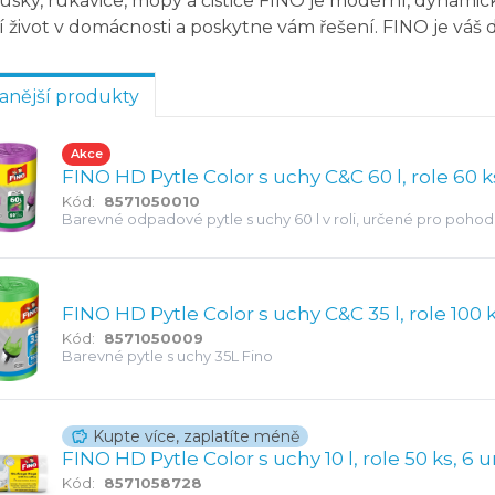
sky, rukavice, mopy a čističe FINO je moderní, dynamick
 život v domácnosti a poskytne vám řešení. FINO je váš
anější produkty
Akce
FINO HD Pytle Color s uchy C&C 60 l, role 60 k
Kód:
8571050010
Barevné odpadové pytle s uchy 60 l v roli, určené pro pohod
běžným odpadem.
FINO HD Pytle Color s uchy C&C 35 l, role 100 
Kód:
8571050009
Barevné pytle s uchy 35L Fino
Kupte více, zaplatíte méně
FINO HD Pytle Color s uchy 10 l, role 50 ks, 
Kód:
8571058728