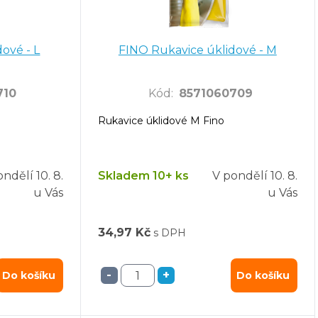
ové - L
FINO Rukavice úklidové - M
710
Kód
:
8571060709
Rukavice úklidové M Fino
ondělí
10. 8.
Skladem 10+ ks
V pondělí
10. 8.
u Vás
u Vás
34,97 Kč
s DPH
-
+
Do košíku
Do košíku