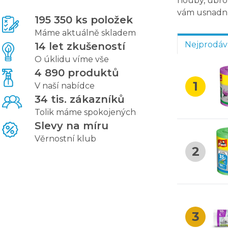
houby, ubrou
vám usnadní
195 350 ks položek
Máme aktuálně skladem
Nejprodáv
14 let zkušeností
O úklidu víme vše
4 890 produktů
1
V naší nabídce
34 tis. zákazníků
Tolik máme spokojených
Slevy na míru
Věrnostní klub
2
3