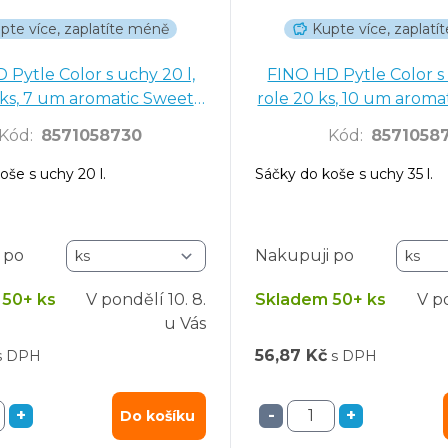
pte více, zaplatíte méně
Kupte více, zaplat
 Pytle Color s uchy 20 l,
FINO HD Pytle Color s 
 ks, 7 um aromatic Sweet
role 20 ks, 10 um aromat
Peach
Fusion
Kód
:
8571058730
Kód
:
8571058
oše s uchy 20 l.
Sáčky do koše s uchy 35 l.
 po
Nakupuji po
50+ ks
V pondělí
10. 8.
Skladem 50+ ks
V p
u Vás
56,87 Kč
s DPH
s DPH
+
-
+
Do košíku