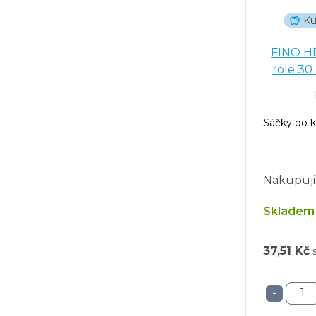
Ku
FINO HD
role 30
Sáčky do k
Nakupuji
Skladem 
37,51 Kč
-