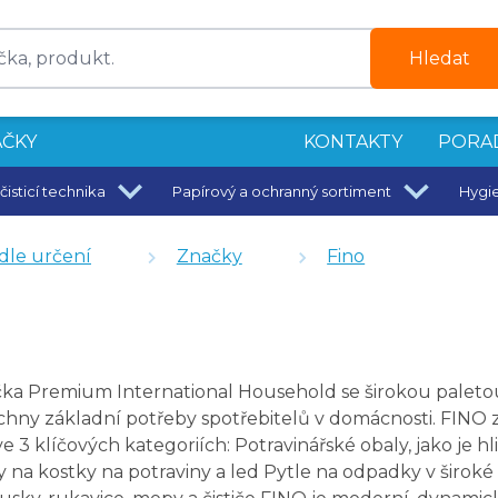
Hledat
ČKY
KONTAKTY
PORA
čisticí technika
Papírový a ochranný sortiment
Hygi
um
dle určení
Značky
Fino
tic Fresh Papaya
atic Sweet Peach
tic Tropical Fusion
tic Berries Blend
ka Premium International Household se širokou paletou 
chny základní potřeby spotřebitelů v domácnosti. FINO 
 3 klíčových kategoriích: Potravinářské obaly, jako je hli
 na kostky na potraviny a led Pytle na odpadky v široké šk