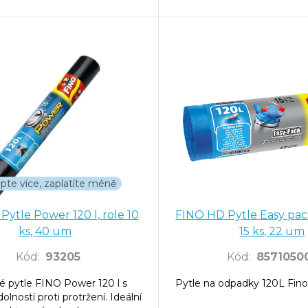
pte více, zaplatíte méně
Pytle Power 120 l, role 10
FINO HD Pytle Easy pack
ks, 40 um
15 ks, 22 um
Kód
:
93205
Kód
:
8571050
é pytle FINO Power 120 l s
Pytle na odpadky 120L Fin
lností proti protržení. Ideální