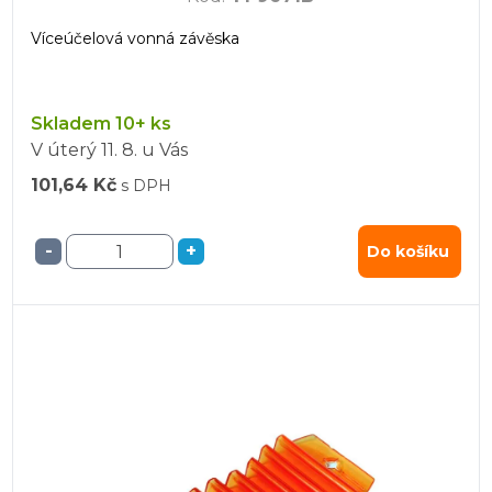
Víceúčelová vonná závěska
Skladem 10+ ks
V úterý
11. 8.
u Vás
101,64 Kč
s DPH
-
+
Do košíku