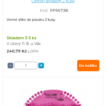
Cotton Blossom 2 kusy
Kód
:
FP9673B
Vonné sítko do pisoáru 2 kusy
Skladem 3-5 ks
V úterý
11. 8.
u Vás
240,79 Kč
s DPH
-
+
Do košíku