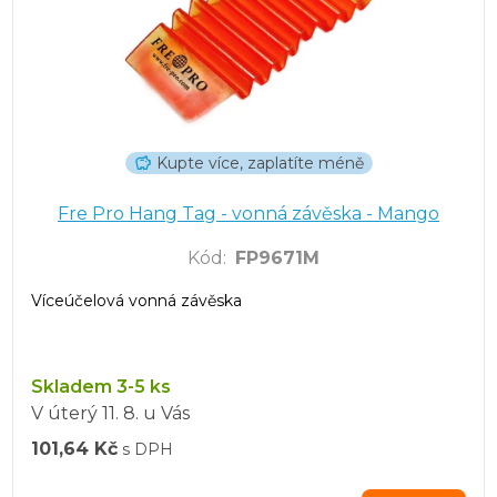
Kupte více, zaplatíte méně
Fre Pro Hang Tag - vonná závěska - Mango
Kód
:
FP9671M
Víceúčelová vonná závěska
Skladem 3-5 ks
V úterý
11. 8.
u Vás
101,64 Kč
s DPH