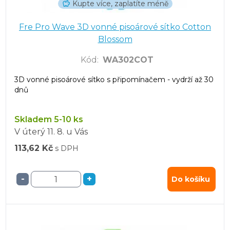
Kupte více, zaplatíte méně
Fre Pro Wave 3D vonné pisoárové sítko Cotton
Blossom
Kód
:
WA302COT
3D vonné pisoárové sítko s připomínačem - vydrží až 30
dnů
Skladem 5-10 ks
V úterý
11. 8.
u Vás
113,62 Kč
s DPH
-
+
Do košíku