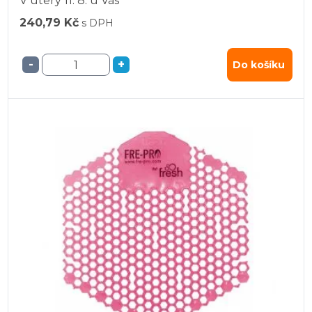
V úterý
11. 8.
u Vás
240,79 Kč
s DPH
-
+
Do košíku