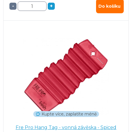
-
+
Do košíku
Kupte více, zaplatíte méně
Fre Pro Hang Tag - vonná závěska - Spiced