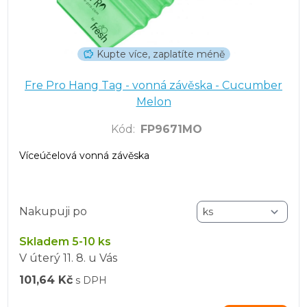
Kupte více, zaplatíte méně
Fre Pro Hang Tag - vonná závěska - Cucumber
Melon
Kód
:
FP9671MO
Víceúčelová vonná závěska
Nakupuji po
Skladem 5-10 ks
V úterý
11. 8.
u Vás
101,64 Kč
s DPH