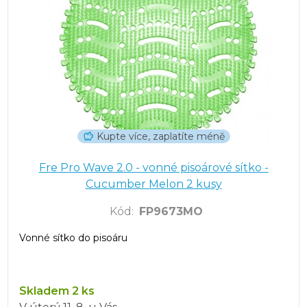
Kupte více, zaplatíte méně
Fre Pro Wave 2.0 - vonné pisoárové sítko -
Cucumber Melon 2 kusy
Kód
:
FP9673MO
Vonné sítko do pisoáru
Skladem 2 ks