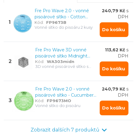
Fre Pro Wave 3D vonné pisoárové sítko Midnight Coast
biologicky odbouratelných látek.
Fre Pro Wave 2.0 - vonné
240,79 Kč
s
pisoárové sítko - Cotton
DPH
1
Kód:
FP9673B
Blossom 2 kusy
Vonné sítko do pisoáru 2 kusy
Do košíku
Fre Pro Wave 3D vonné
113,62 Kč
s
pisoárové sítko Midnight
DPH
2
Kód:
WA303midn
Coast
3D vonné pisoárové sítko s
Do košíku
připomínačem - vydrží až 30
dnů
Fre Pro Wave 2.0 - vonné
240,79 Kč
s
pisoárové sítko - Cucumber
DPH
3
Kód:
FP9673MO
Melon 2 kusy
Vonné sítko do pisoáru
Do košíku
Zobrazit dalších 7 produktů