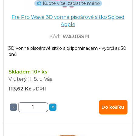
Kupte více, zaplatíte méně
Fre Pro Wave 3D vonné pisoárové sítko Spiced
Apple
Kód
:
WA303SPI
3D vonné pisoárové sítko s připomínačem - vydrží až 30
dnů
Skladem 10+ ks
V úterý
11. 8.
u Vás
113,62 Kč
s DPH
-
+
Do košíku