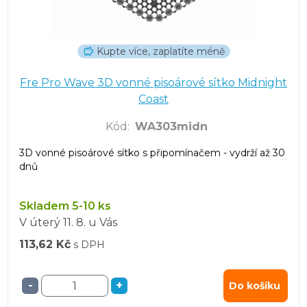
Kupte více, zaplatíte méně
Fre Pro Wave 3D vonné pisoárové sítko Midnight
Coast
Kód
:
WA303midn
3D vonné pisoárové sítko s připomínačem - vydrží až 30
dnů
Skladem 5-10 ks
V úterý
11. 8.
u Vás
113,62 Kč
s DPH
-
+
Do košíku