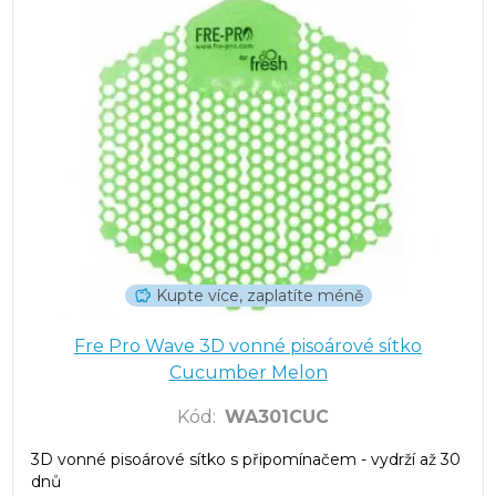
Kupte více, zaplatíte méně
Fre Pro Wave 3D vonné pisoárové sítko
Cucumber Melon
Kód
:
WA301CUC
3D vonné pisoárové sítko s připomínačem - vydrží až 30
dnů