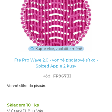
Kupte více, zaplatíte méně
Fre Pro Wave 2.0 - vonné pisoárové sítko -
Spiced Apple 2 kusy
Kód
:
FP9673J
Vonné sítko do pisoáru
Skladem 10+ ks
V úterý
11. 8.
u Vás