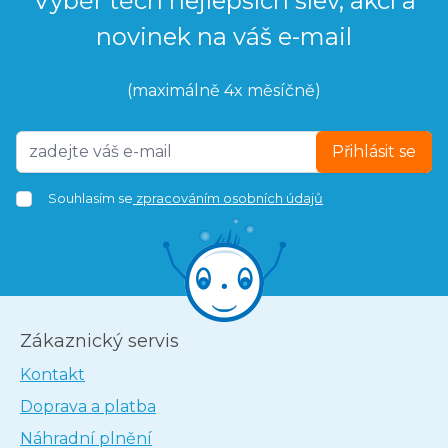
Výběr těch nejlepších slev, akcí a
novinek na váš e-mail
(maximálně 4x měsíčně)
Přihlásit se
Souhlasím se
zpracováním osobních údajů
Zákaznický servis
Kontakt
Doprava a platba
Náhradní plnění