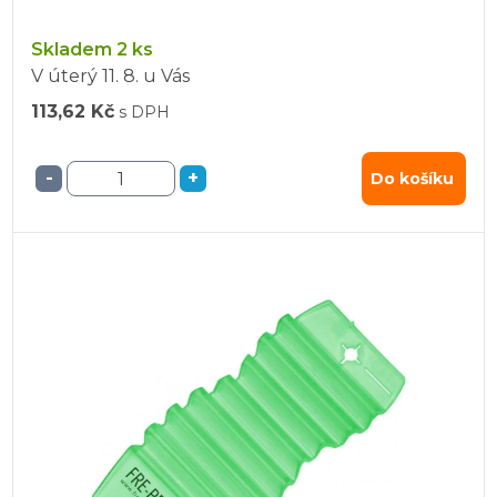
Skladem 2 ks
V úterý
11. 8.
u Vás
113,62 Kč
s DPH
-
+
Do košíku