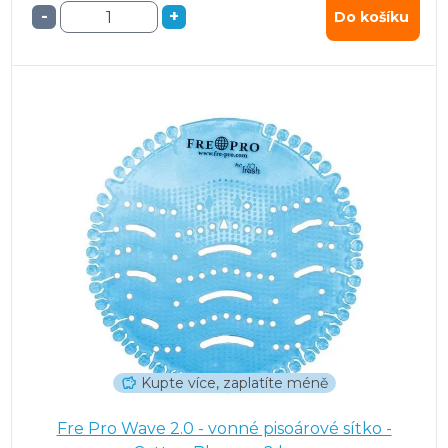
-
+
Do košíku
Kupte více, zaplatíte méně
Fre Pro Wave 2.0 - vonné pisoárové sítko -