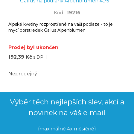
Gallus na podlahy Alpenblumen 4,75 l
Kód
:
19216
Alpské květiny rozprostřené na vaší podlaze - to je
mycí porstředek Gallus Alpenblumen
Prodej byl ukončen
192,39 Kč
s DPH
Neprodejný
Výběr těch nejlepších slev, akcí a
novinek na váš e-mail
(maximálně 4x měsíčně)