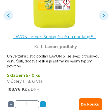
LAVON Lemon Spring čistič na podlahy 5 l
Kód
:
Lavon_podlahy
Univerzální čistič podlah LAVON 5 l se svěží citrusovou
vůní. Čistí, dodává lesk a je šetrný ke všem typům
povrchů.
Skladem 5-10 ks
V úterý
11. 8.
u Vás
188,76 Kč
s DPH
-
+
Do košíku