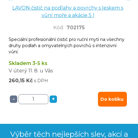
LAVON čistič na podlahy a povrchy s leskem s
vůní moře a akácie 5 l
Kód
:
702175
Speciální profesionální čistič pro ruční mytí na všechny
druhy podlah a omyvatelných povrchů s intenzivní
vůní.
Skladem 3-5 ks
V úterý
11. 8.
u Vás
260,15 Kč
s DPH
-
+
Do košíku
Výběr těch nejlepších slev, akcí a