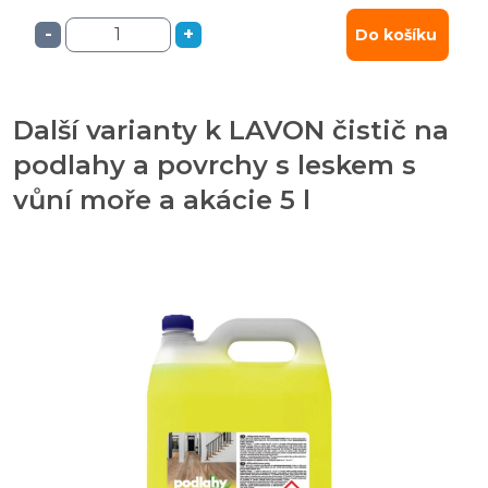
-
+
Do košíku
Další varianty k LAVON čistič na
podlahy a povrchy s leskem s
vůní moře a akácie 5 l