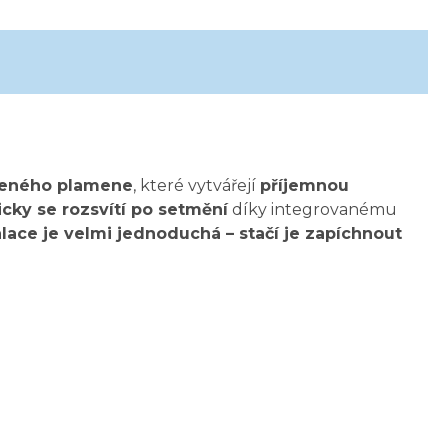
ozeného plamene
, které vytvářejí
příjemnou
icky se rozsvítí po setmění
díky integrovanému
alace je velmi jednoduchá – stačí je zapíchnout