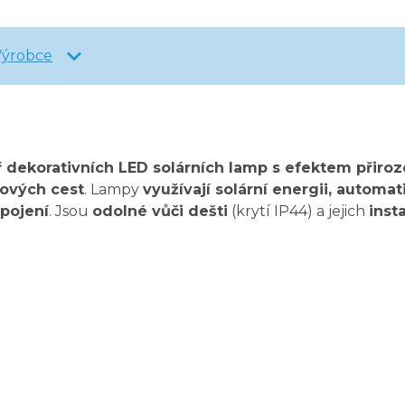
Výrobce
ř dekorativních LED solárních lamp s efektem přir
dových cest
. Lampy
využívají solární energii, automat
ipojení
. Jsou
odolné vůči dešti
(krytí IP44) a jejich
inst