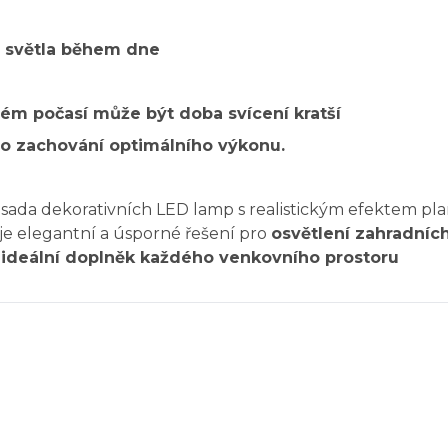
ho světla během dne
m počasí může být doba svícení kratší
pro zachování optimálního výkonu.
á sada dekorativních LED lamp s realistickým efektem p
je elegantní a úsporné řešení pro
osvětlení zahradních
í
ideální doplněk každého venkovního prostoru