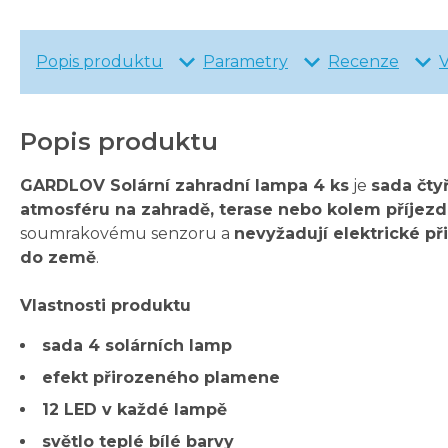
Popis produktu
Parametry
Recenze
Popis produktu
GARDLOV Solární zahradní lampa 4 ks
je
sada čty
atmosféru na zahradě, terase nebo kolem příjez
soumrakovému senzoru a
nevyžadují elektrické př
do země
.
Vlastnosti produktu
sada 4 solárních lamp
efekt přirozeného plamene
12 LED v každé lampě
světlo teplé bílé barvy