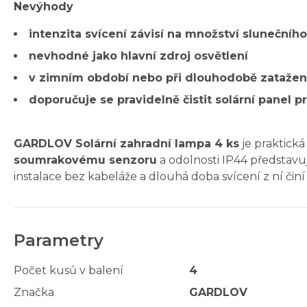
Nevýhody
intenzita svícení závisí na množství sluneční
nevhodné jako hlavní zdroj osvětlení
v zimním období nebo při dlouhodobě zatažené
doporučuje se pravidelně čistit solární panel 
GARDLOV Solární zahradní lampa 4 ks
je praktick
soumrakovému senzoru
a odolnosti IP44 představu
instalace bez kabeláže a dlouhá doba svícení z ní čin
Parametry
Počet kusů v balení
4
Značka
GARDLOV