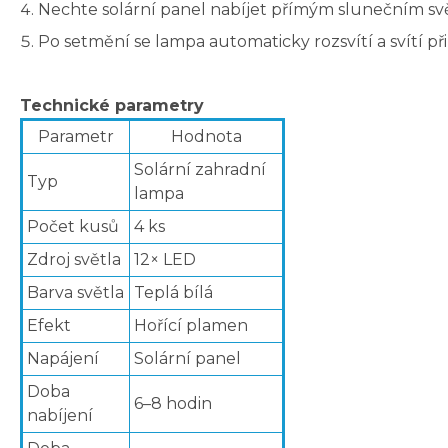
Nechte solární panel nabíjet přímým slunečním svě
Po setmění se lampa automaticky rozsvítí a svítí přib
Technické parametry
Parametr
Hodnota
Solární zahradní
Typ
lampa
Počet kusů
4 ks
Zdroj světla
12× LED
Barva světla
Teplá bílá
Efekt
Hořící plamen
Napájení
Solární panel
Doba
6–8 hodin
nabíjení