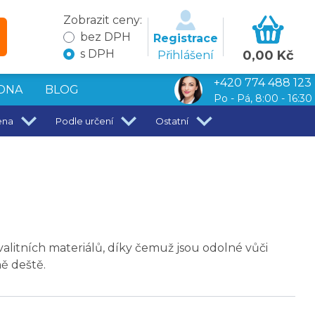
Zobrazit ceny:
bez DPH
Registrace
s DPH
0,00 Kč
Přihlášení
+420 774 488 123
DNA
BLOG
Po - Pá, 8:00 - 16:30
ena
Podle určení
Ostatní
alitních materiálů, díky čemuž jsou odolné vůči
ě deště.