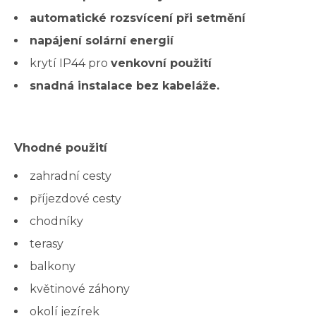
automatické rozsvícení při setmění
napájení solární energií
krytí IP44 pro
venkovní použití
snadná instalace bez kabeláže.
Vhodné použití
zahradní cesty
příjezdové cesty
chodníky
terasy
balkony
květinové záhony
okolí jezírek