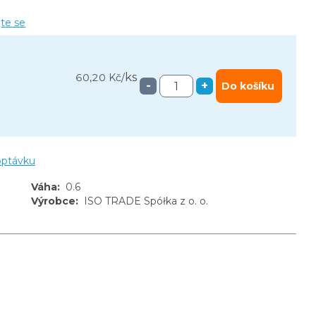
jte se
ks
60,20 Kč
/
-
+
Do košíku
optávku
Váha
:
0.6
Výrobce
:
ISO TRADE Spółka z o. o.