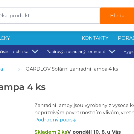
Hledat
ČKY
KONTAKTY
PORA
čisticí technika
Papírový a ochranný sortiment
Hygi
da
GARDLOV Solární zahradní lampa 4 ks
lampa 4 ks
Zahradní lampy jsou vyrobeny z vysoce kv
nepříznivým povětrnostním vlivům, včetn
Podrobný popis
Skladem 2 ks
V pondělí
10. 8.
u Vás