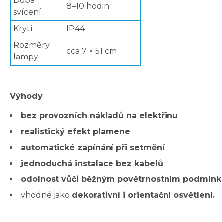
Doba
8–10 hodin
svícení
Krytí
IP44
Rozměry
cca 7 × 51 cm
lampy
Výhody
bez provozních nákladů na elektřinu
realistický efekt plamene
automatické zapínání při setmění
jednoduchá instalace bez kabelů
odolnost vůči běžným povětrnostním podmín
vhodné jako
dekorativní i orientační osvětlení.