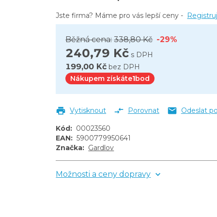
Jste firma? Máme pro vás lepší ceny -
Registru
Běžná cena:
338,80 Kč
-29%
240,79 Kč
s DPH
199,00 Kč
bez DPH
Nákupem získáte
1
bod
Vytisknout
Porovnat
Odeslat p
Kód
:
00023560
EAN
:
5900779950641
Značka
:
Gardlov
Možnosti a ceny dopravy