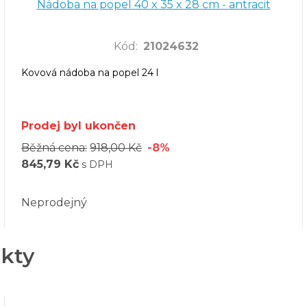
Nádoba na popel 40 x 35 x 28 cm - antracit
Kód
:
21024632
Kovová nádoba na popel 24 l
Prodej byl ukončen
Běžná cena:
918,00 Kč
-8%
845,79 Kč
s DPH
Neprodejný
ukty