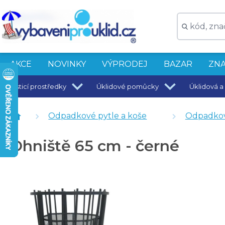
AKCE
NOVINKY
VÝPRODEJ
BAZAR
ZNA
Čisticí prostředky
Úklidové pomůcky
Úklidová a 
Podpalovací smotky 2,5 kg - cca 200 smotků
Nádoba na popel 40 x 35 x 28 cm - antracit
Odpadkové pytle a koše
Odpadkov
Vysavač popela s oklepem filtru - černý
Velký koš na dřevo proutěný 50 cm - hnědý
Ohniště 65 cm - černé
Dřevěný smetáček s lopatkou