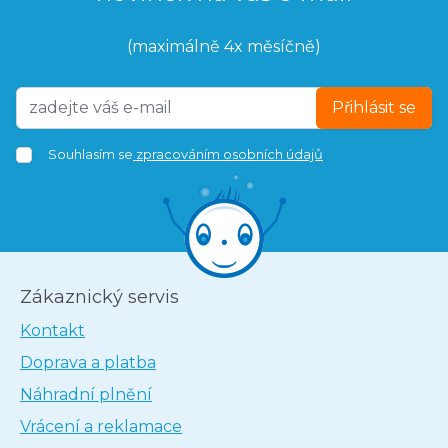
(maximálně 4x měsíčně)
Přihlásit se
Souhlasím se
zpracováním osobních údajů
Zákaznický servis
Kontakt
Doprava a platba
Náhradní plnění
Vrácení a reklamace