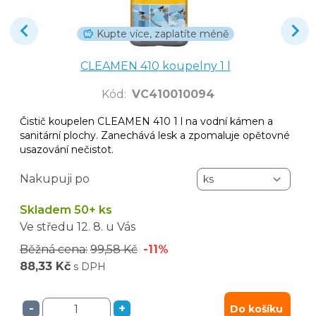
Kupte více, zaplatíte méně
CLEAMEN 410 koupelny 1 l
Kód
:
VC410010094
Čistič koupelen CLEAMEN 410 1 l na vodní kámen a
sanitární plochy. Zanechává lesk a zpomaluje opětovné
usazování nečistot.
Nakupuji po
Skladem 50+ ks
Ve středu
12. 8.
u Vás
Běžná cena:
99,58 Kč
-11%
88,33 Kč
s DPH
-
+
Do košíku