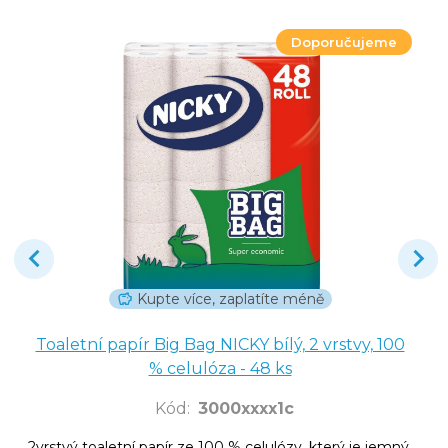
Doporučujeme
Kupte více, zaplatíte méně
Toaletní papír Big Bag NICKY bílý, 2 vrstvy, 100
% celulóza - 48 ks
Kód
:
3000xxxx1c
2vrstvý toaletní papír ze 100 % celulózy, který je jemný,