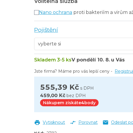
Volitelná služba
Jumbo 250 mm mat
Nano ochrana
proti bakteriím a virům a
Pojištění
Skladem 3-5 ks
V pondělí
10. 8.
u Vás
Jste firma? Máme pro vás lepší ceny -
Registru
555,39 Kč
s DPH
459,00 Kč
bez DPH
Nákupem získáte
4
body
Vytisknout
Porovnat
Odeslat p