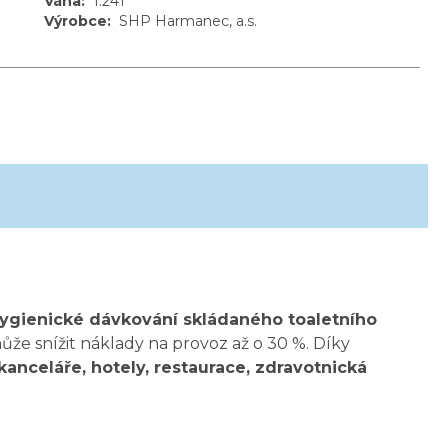
Váha
:
1.241
Výrobce
:
SHP Harmanec, a.s.
ygienické dávkování skládaného toaletního
e snížit náklady na provoz až o 30 %. Díky
kanceláře, hotely, restaurace, zdravotnická