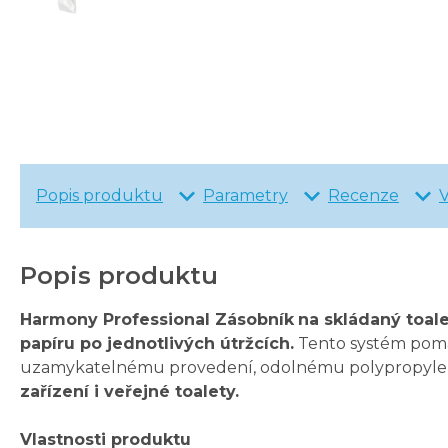
Popis produktu
Parametry
Recenze
Popis produktu
Harmony Professional Zásobník
na skládaný toale
papíru po jednotlivých útržcích.
Tento systém pomáh
uzamykatelnému provedení, odolnému polypropylen
zařízení i veřejné toalety.
Vlastnosti produktu