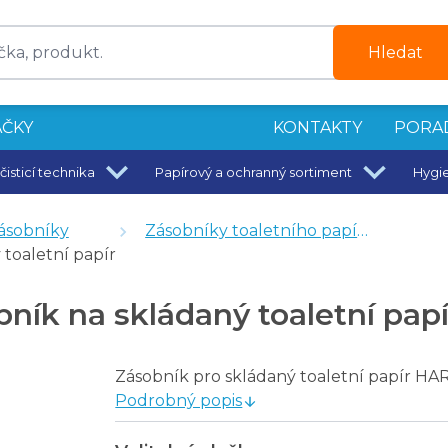
Hledat
ČKY
KONTAKTY
PORA
čisticí technika
Papírový a ochranný sortiment
Hygi
x 250 ks
ásobníky
Zásobníky toaletního papíru
o
toaletní papír
ník na skládaný toaletní papí
mm bílý plast ABS
190 mm lesk
Zásobník pro skládaný toaletní papír 
Podrobný popis
umbo velký 240 - 280 mm