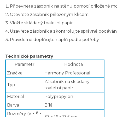
Připevněte zásobník na stěnu pomocí přiložené mo
Otevřete zásobník přiloženým klíčem.
Vložte skládaný toaletní papír.
Uzavřete zásobník a zkontrolujte správné podávání
Pravidelně doplňujte náplň podle potřeby.
Technické parametry
Parametr
Hodnota
Značka
Harmony Professional
Zásobník na skládaný
Typ
toaletní papír
Materiál
Polypropylen
Barva
Bílá
Rozměry (V × Š ×
33 × 16 × 13,5 cm