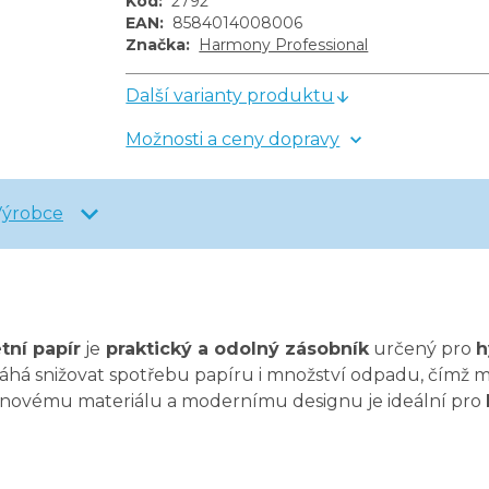
Kód
:
2792
EAN
:
8584014008006
Značka
:
Harmony Professional
Další varianty produktu
Možnosti a ceny dopravy
Výrobce
tní papír
je
praktický a odolný zásobník
určený pro
h
á snižovat spotřebu papíru i množství odpadu, čímž můž
ovému materiálu a modernímu designu je ideální pro