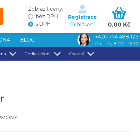
Zobrazit ceny:
bez DPH
Registrace
s DPH
0,00 Kč
Přihlášení
+420 774 488 123
DNA
BLOG
Po - Pá, 8:00 - 16:30
ena
Podle určení
Ostatní
r
HARMONY