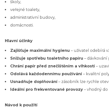
školy,
veřejné toalety,
administrativní budovy,
domácnosti.
Hlavní účinky
Zajišťuje maximální hygienu
– uživatel odebírá v
Snižuje spotřebu toaletního papíru
– dávkování p
Chrání papír před znečištěním a vlhkostí
– uzavř
Odolává každodennímu používání
– kvalitní po
Usnadňuje doplňování
– zásobník lze rychle otev
Ideální pro frekventované provozy
– vhodný do 
Návod k použití