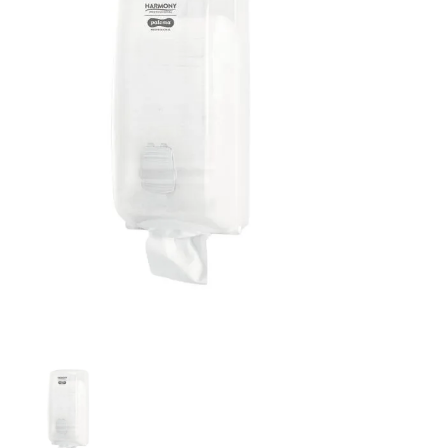
Clar systems Nerezový zásobník na toaletní papír 