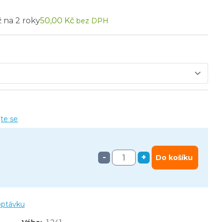
ž na 2 roky
50,00 Kč
bez DPH
jte se
-
+
Do košíku
optávku