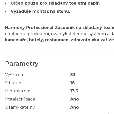
Určen pouze pro skládaný toaletní papír.
Vyžaduje montáž na stěnu.
Harmony Professional Zásobník
na skládaný toale
odolnému provedení, uzamykatelnému systému a dávko
kanceláře, hotely, restaurace, zdravotnická zařízen
Parametry
Výška cm
33
Šířka cm
16
Hloubka cm
13.5
Instalační sada
Ano
Uzamykatelný
Ano