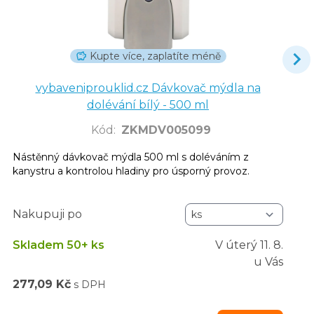
Kupte více, zaplatíte méně
vybaveniprouklid.cz Dávkovač mýdla na
dolévání bílý - 500 ml
Kód
:
ZKMDV005099
Nástěnný dávkovač mýdla 500 ml s doléváním z
kanystru a kontrolou hladiny pro úsporný provoz.
Nakupuji po
Skladem 50+ ks
V úterý
11. 8.
u Vás
277,09 Kč
s DPH