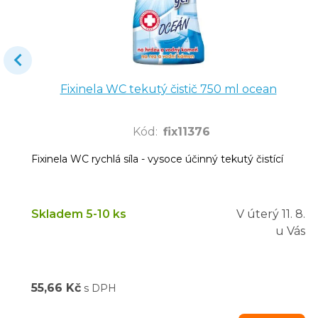
Fixinela WC tekutý čistič 750 ml ocean
Kód
:
fix11376
Fixinela WC rychlá síla - vysoce účinný tekutý čistící
Skladem 5-10 ks
V úterý
11. 8.
u Vás
55,66 Kč
s DPH