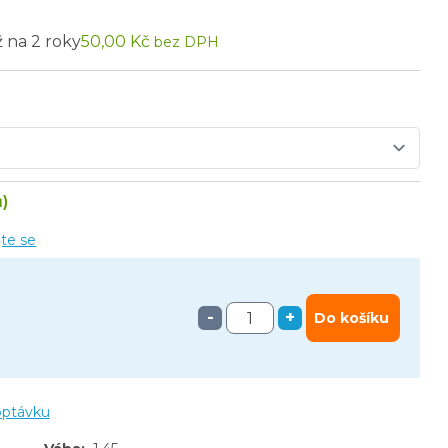
ž na 2 roky
50,00 Kč
bez DPH
)
jte se
-
+
Do košíku
optávku