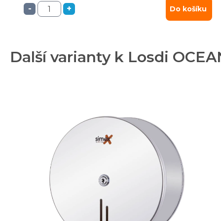
-
+
Do košíku
Další varianty k Losdi OCE