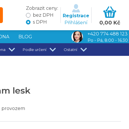
Zobrazit ceny:
bez DPH
Registrace
s DPH
0,00 Kč
Přihlášení
+420 774 488 123
DNA
BLOG
Po - Pá, 8:00 - 16:30
ena
Podle určení
Ostatní
mm lesk
ím provozem