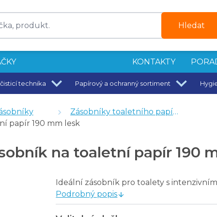
Hledat
ČKY
KONTAKTY
PORA
čisticí technika
Papírový a ochranný sortiment
Hygi
 - 500 ml
évání ABS plast bílý - 1 l
ásobníky
Zásobníky toaletního papíru
ní papír 190 mm lesk
bník na toaletní papír 190 
80 mm lesk
 ABS
280 mm mat
Ideální zásobník pro toalety s intenzivn
rbonát
Podrobný popis
ho papíru DefendTech Mini Jumbo 230 mm