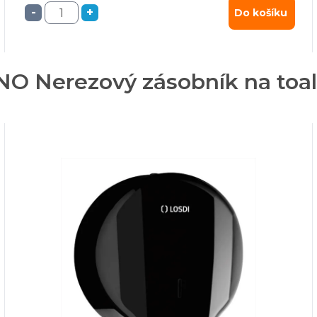
-
+
Do košíku
ANO Nerezový zásobník na toal