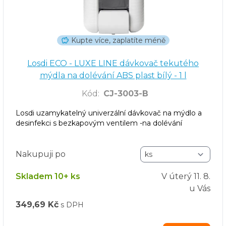
Kupte více, zaplatíte méně
Losdi ECO - LUXE LINE dávkovač tekutého
mýdla na dolévání ABS plast bílý - 1 l
Kód
:
CJ-3003-B
Losdi uzamykatelný univerzální dávkovač na mýdlo a
desinfekci s bezkapovým ventilem -na dolévání
Nakupuji po
Skladem 10+ ks
V úterý
11. 8.
u Vás
349,69 Kč
s DPH