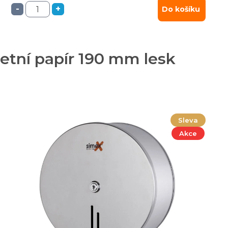
-
+
Do košíku
etní papír 190 mm lesk
Sleva
Akce