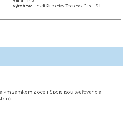
Váha
:
1.45
Výrobce
:
Losdi Primicias Técnicas Cardi, S.L.
rvalým zámkem z oceli. Spoje jsou svařované a
torů.