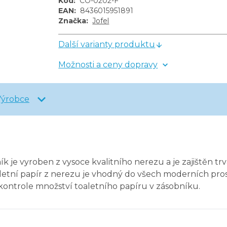
Kód
:
CO-0202-F
EAN
:
8436015951891
Značka
:
Jofel
Další varianty produktu
Možnosti a ceny dopravy
Výrobce
ík je vyroben z vysoce kvalitního nerezu a je zajištěn t
letní papír z nerezu je vhodný do všech moderních pros
 kontrole množství toaletního papíru v zásobníku.