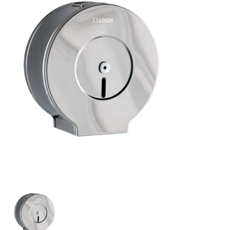
Clar systems Nerezový zásobník na toaletní papír J