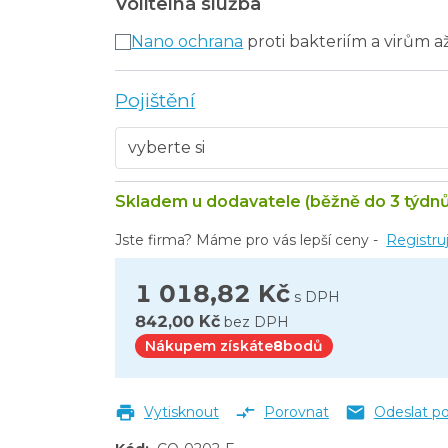
Volitelná služba
umbo 250 mm lesk
Nano ochrana
proti bakteriím a virům a
Pojištění
Skladem u dodavatele (běžně do 3 týdnů
Jste firma? Máme pro vás lepší ceny -
Registru
1 018,82 Kč
s DPH
842,00 Kč
bez DPH
Nákupem získáte
8
bodů
Vytisknout
Porovnat
Odeslat p