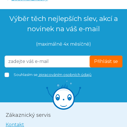
Výběr těch nejlepších slev, akcí a
novinek na váš e-mail
(maximálně 4x měsíčně)
Přihlásit se
Souhlasím se
zpracováním osobních údajů
Zákaznický servis
Kontakt