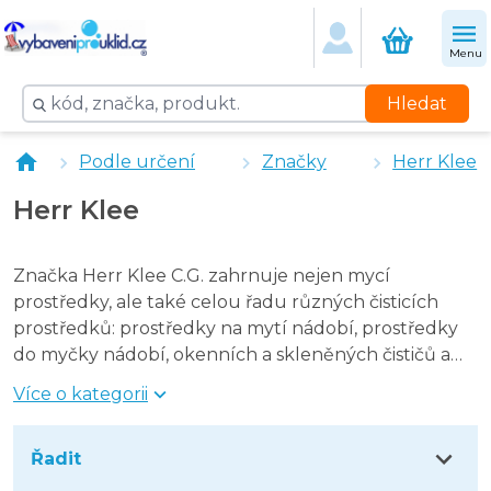
Klee prací prášek Color 10 kg, 120 pracích dávek
Menu
Hledat
Podle určení
Značky
Herr Klee
Herr Klee
Značka Herr Klee C.G. zahrnuje nejen mycí
prostředky, ale také celou řadu různých čisticích
prostředků: prostředky na mytí nádobí, prostředky
do myčky nádobí, okenních a skleněných čističů a
WC gelů. Značka je určena pro lidi, kteří oceňují
Více o kategorii
efektivitu a pohodlí čistících prostředků, ale záleží
jim také na dostupné ceně.
Řadit