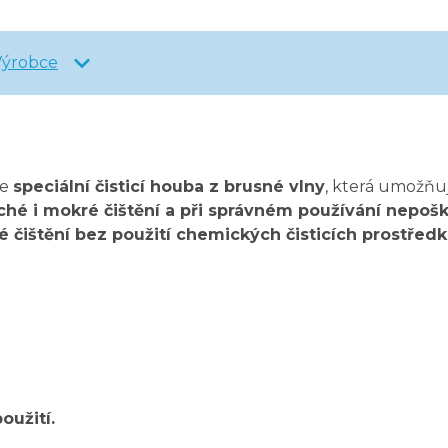
Výrobce
je
speciální čisticí houba z brusné vlny
, která umožňu
ché i mokré čištění a při správném používání nepošk
é čištění bez použití chemických čisticích prostředk
oužití.