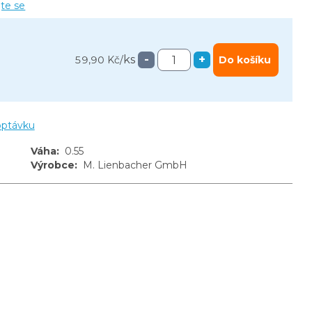
jte se
ks
-
+
59,90 Kč
/
Do košíku
optávku
Váha
:
0.55
Výrobce
:
M. Lienbacher GmbH