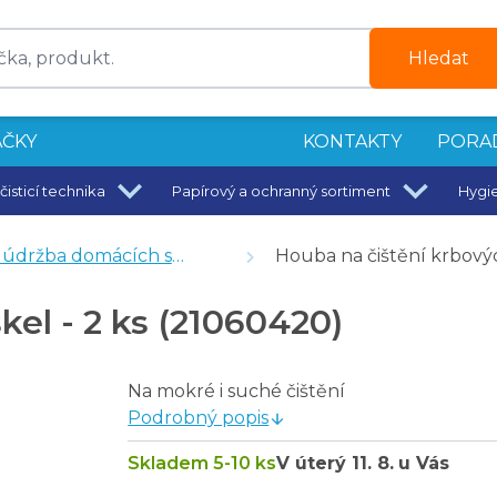
Hledat
ČKY
KONTAKTY
PORA
čisticí technika
Papírový a ochranný sortiment
Hygi
držba domácích spotřebičů
Houba na čištění krbovýc
kel - 2 ks (21060420)
Na mokré i suché čištění
Podrobný popis
Skladem 5-10 ks
V úterý
11. 8.
u Vás