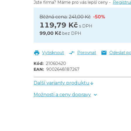
Jste firma? Máme pro vás lepší ceny -
Registru
Běžná cena:
241,00 Kč
-50%
119,79 Kč
s DPH
99,00 Kč
bez DPH
Vytisknout
Porovnat
Odeslat p
Kód
:
21060420
EAN
:
9002648187267
Další varianty produktu
Možnosti a ceny dopravy