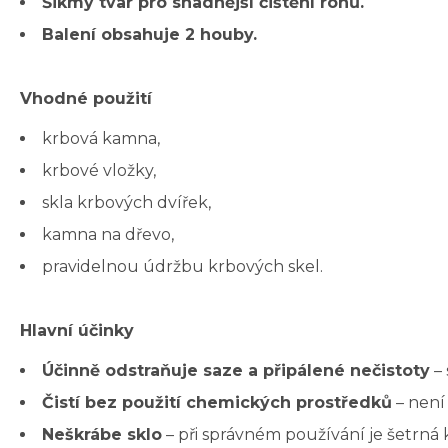
Šikmý tvar pro snadnější čištění rohů.
Balení obsahuje 2 houby.
Vhodné použití
krbová kamna,
krbové vložky,
skla krbových dvířek,
kamna na dřevo,
pravidelnou údržbu krbových skel.
Hlavní účinky
Účinně odstraňuje saze a připálené nečistoty
– 
Čistí bez použití chemických prostředků
– není 
Neškrábe sklo
– při správném používání je šetrn