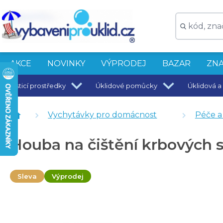
AKCE
NOVINKY
VÝPRODEJ
BAZAR
ZNA
Čisticí prostředky
Úklidové pomůcky
Úklidová a 
Podpalovací smotky 2,5 kg - cca 200 smotků
Nádoba na popel 40 x 35 x 28 cm - antracit
Vychytávky pro domácnost
Péče a ú
Čistič krbových skel - 500 ml
Houba na čištění krbových s
Sleva
Výprodej