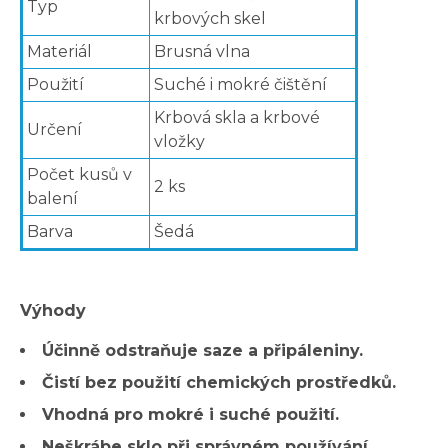
Typ
krbových skel
Materiál
Brusná vlna
Použití
Suché i mokré čištění
Krbová skla a krbové
Určení
vložky
Počet kusů v
2 ks
balení
Barva
Šedá
Výhody
Účinně odstraňuje saze a připáleniny.
Čistí bez použití chemických prostředků.
Vhodná pro mokré i suché použití.
Neškrábe sklo při správném používání.