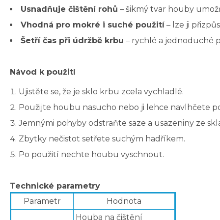
Usnadňuje čištění rohů
– šikmý tvar houby umožň
Vhodná pro mokré i suché použití
– lze ji přizpů
Šetří čas při údržbě krbu
– rychlé a jednoduché po
Návod k použití
Ujistěte se, že je sklo krbu zcela vychladlé.
Použijte houbu nasucho nebo ji lehce navlhčete po
Jemnými pohyby odstraňte saze a usazeniny ze skla
Zbytky nečistot setřete suchým hadříkem.
Po použití nechte houbu vyschnout.
Technické parametry
Parametr
Hodnota
Houba na čištění