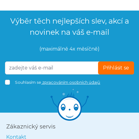
Výběr těch nejlepších slev, akcí a
novinek na váš e-mail
(maximálně 4x měsíčně)
Přihlásit se
Souhlasím se
zpracováním osobních údajů
Zákaznický servis
Kontakt