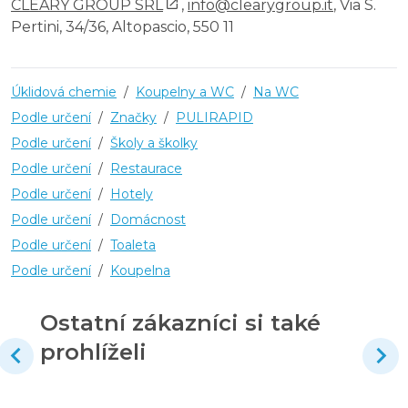
CLEARY GROUP SRL
,
info@clearygroup.it
, Via S.
Pertini, 34/36, Altopascio, 550 11
Úklidová chemie
/
Koupelny a WC
/
Na WC
Podle určení
/
Značky
/
PULIRAPID
Podle určení
/
Školy a školky
Podle určení
/
Restaurace
Podle určení
/
Hotely
Podle určení
/
Domácnost
Podle určení
/
Toaleta
Podle určení
/
Koupelna
Ostatní zákazníci si také
prohlíželi