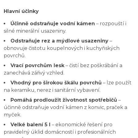
Hlavní účinky
Účinně odstraňuje vodní kámen
– rozpouští i
silné minerální usazeniny.
Odstraňuje rez a mýdlové usazeniny
–
obnovuje čistotu koupelnových i kuchyňských
povrchů.
Vrací povrchům lesk
– čistí bez poškrábání a
zanechává zářivý vzhled.
Vhodný pro širokou škálu povrchů
– lze použít
na keramiku, nerez i sanitární vybavení.
Pomáhá prodloužit životnost spotřebičů
–
účinně odstraňuje vodní kámen z konvic, praček a
myček.
Velké balení 5 l
– ekonomické řešení pro
pravidelný úklid domácností i profesionálních