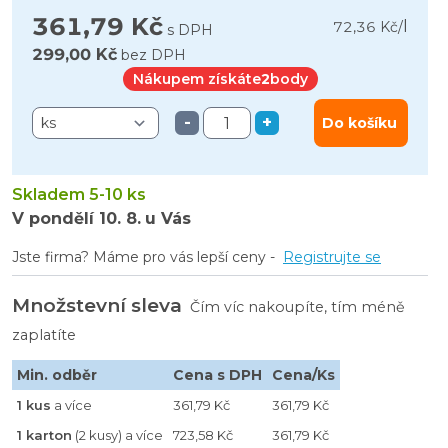
361,79 Kč
l
72,36 Kč
/
s DPH
299,00 Kč
bez DPH
Nákupem získáte
2
body
-
+
Do košíku
Skladem 5-10 ks
V pondělí
10. 8.
u Vás
Jste firma? Máme pro vás lepší ceny -
Registrujte se
Množstevní sleva
Čím víc nakoupíte, tím méně
zaplatíte
Min. odběr
Cena s DPH
Cena/Ks
1 kus
a více
361,79 Kč
361,79 Kč
1 karton
(2 kusy) a více
723,58 Kč
361,79 Kč