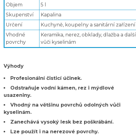
Objem
5 l
Skupenství
Kapalina
Určení
Kuchyně, koupelny a sanitární zařízení
Vhodné
Keramika, nerez, obklady, dlažba a dal
povrchy
vůči kyselinám
Výhody
Profesionální čisticí účinek.
Odstraňuje vodní kámen, rez i mýdlové
usazeniny.
Vhodný na většinu povrchů odolných vůči
kyselinám.
Zanechává vysoký lesk bez poškrábání.
Lze použít i na nerezové povrchy.