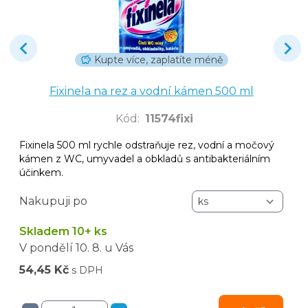
Kupte více, zaplatíte méně
Fixinela na rez a vodní kámen 500 ml
Kód
:
11574fixi
Fixinela 500 ml rychle odstraňuje rez, vodní a močový
kámen z WC, umyvadel a obkladů s antibakteriálním
účinkem.
Nakupuji po
Skladem 10+ ks
V pondělí
10. 8.
u Vás
54,45 Kč
s DPH