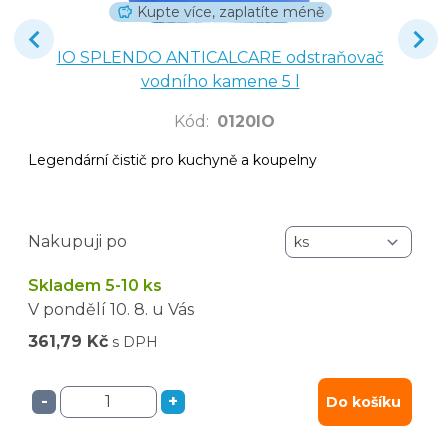
Kupte více, zaplatíte méně
IO SPLENDO ANTICALCARE odstraňovač
vodního kamene 5 l
Kód
:
0120IO
Legendární čistič pro kuchyně a koupelny
Nakupuji po
Skladem 5-10 ks
V pondělí
10. 8.
u Vás
361,79 Kč
s DPH
-
+
Do košíku