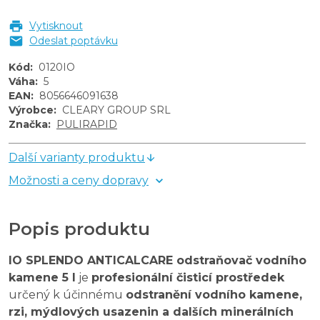
Vytisknout
Odeslat poptávku
Kód
:
0120IO
Váha
:
5
EAN
:
8056646091638
Výrobce
:
CLEARY GROUP SRL
Značka
:
PULIRAPID
Další varianty produktu
Možnosti a ceny dopravy
Popis produktu
IO SPLENDO ANTICALCARE odstraňovač vodního
kamene 5 l
je
profesionální čisticí prostředek
určený k účinnému
odstranění vodního kamene,
rzi, mýdlových usazenin a dalších minerálních