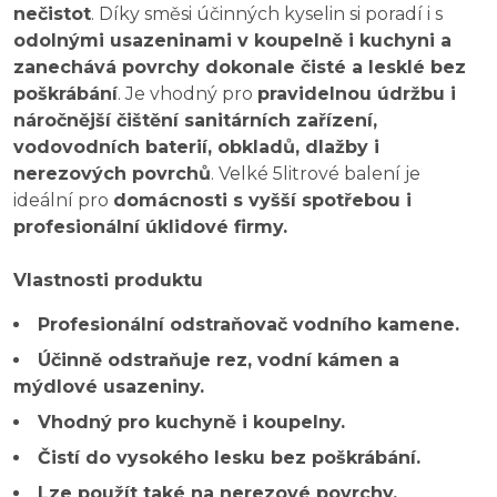
nečistot
. Díky směsi účinných kyselin si poradí i s
odolnými usazeninami v koupelně i kuchyni a
zanechává povrchy dokonale čisté a lesklé bez
poškrábání
. Je vhodný pro
pravidelnou údržbu i
náročnější čištění sanitárních zařízení,
vodovodních baterií, obkladů, dlažby i
nerezových povrchů
. Velké 5litrové balení je
ideální pro
domácnosti s vyšší spotřebou i
profesionální úklidové firmy.
Vlastnosti produktu
Profesionální odstraňovač vodního kamene.
Účinně odstraňuje rez, vodní kámen a
mýdlové usazeniny.
Vhodný pro kuchyně i koupelny.
Čistí do vysokého lesku bez poškrábání.
Lze použít také na nerezové povrchy.