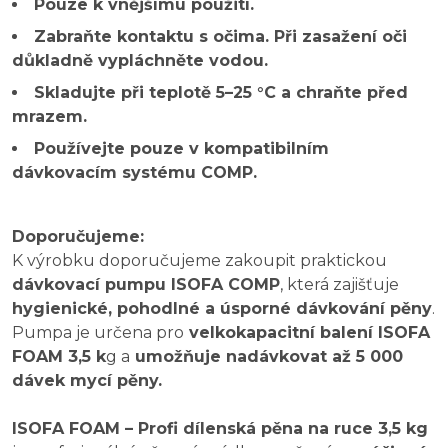
Pouze k vnějšímu použití.
Zabraňte kontaktu s očima. Při zasažení oči
důkladně vypláchněte vodou.
Skladujte při teplotě 5–25 °C a chraňte před
mrazem.
Používejte pouze v kompatibilním
dávkovacím systému COMP.
Doporučujeme:
K výrobku doporučujeme zakoupit praktickou
dávkovací pumpu ISOFA COMP
, která zajišťuje
hygienické, pohodlné a úsporné dávkování pěny
.
Pumpa je určena pro
velkokapacitní balení ISOFA
FOAM 3,5 k
g a
umožňuje nadávkovat až 5 000
dávek mycí pěny.
ISOFA FOAM – Profi dílenská pěna na ruce 3,5 kg