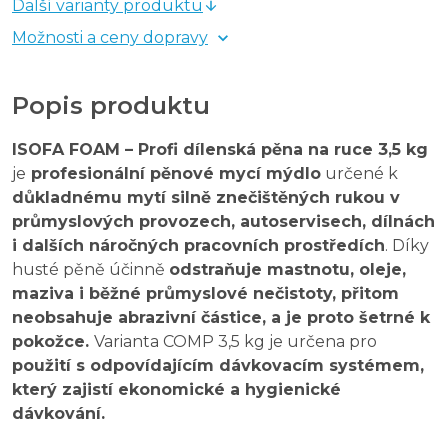
Další varianty produktu
Možnosti a ceny dopravy
Popis produktu
ISOFA FOAM – Profi dílenská pěna na ruce 3,5 kg
je
profesionální pěnové mycí mýdlo
určené k
důkladnému mytí silně znečištěných rukou v
průmyslových provozech, autoservisech, dílnách
i dalších náročných pracovních prostředích
. Díky
husté pěně účinně
odstraňuje mastnotu, oleje,
maziva i běžné průmyslové nečistoty, přitom
neobsahuje abrazivní částice, a je proto šetrné k
pokožce.
Varianta COMP 3,5 kg je určena pro
použití s odpovídajícím dávkovacím systémem,
který zajistí ekonomické a hygienické
dávkování.