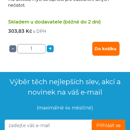
nečistot.
Skladem u dodavatele (běžně do 2 dní)
303,83 Kč
s DPH
-
+
Do košíku
Výběr těch nejlepších slev, akcí a
novinek na váš e-mail
(maximálně 4x měsíčně)
Přihlásit se