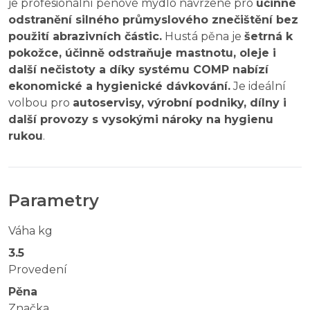
je profesionální pěnové mýdlo navržené pro
účinné
odstranění silného průmyslového znečištění bez
použití abrazivních částic.
Hustá pěna je
šetrná k
pokožce, účinně odstraňuje mastnotu, oleje i
další nečistoty a díky systému COMP nabízí
ekonomické a hygienické dávkování.
Je ideální
volbou pro
autoservisy, výrobní podniky, dílny i
další provozy s vysokými nároky na hygienu
rukou
.
Parametry
Váha kg
3.5
Provedení
Pěna
Značka