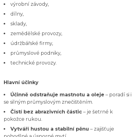
výrobní závody,
dílny,
sklady,
zemědělské provozy,
údržbářské firmy,
průmyslové podniky,
technické provozy.
Hlavní účinky
Účinně odstraňuje mastnotu a oleje
– poradí si i
se silným průmyslovým znečištěním.
Čistí bez abrazivních částic
– je šetrné k
pokožce rukou.
Vytváří hustou a stabilní pěnu
– zajišťuje
pohodlné a úsporné mytí.