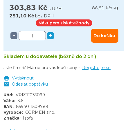
303,83 Kč
kg
86,81 Kč
/
s DPH
251,10 Kč
bez DPH
Nákupem získáte
2
body
-
+
Do košíku
Skladem u dodavatele (běžně do 2 dní)
Jste firma? Máme pro vás lepší ceny -
Registrujte se
Vytisknout
Odeslat poptávku
Kód
:
VPPTF035099
Váha
:
3.6
EAN
:
8594011509789
Výrobce
:
CORMEN s.r.o.
Značka
:
Isofa