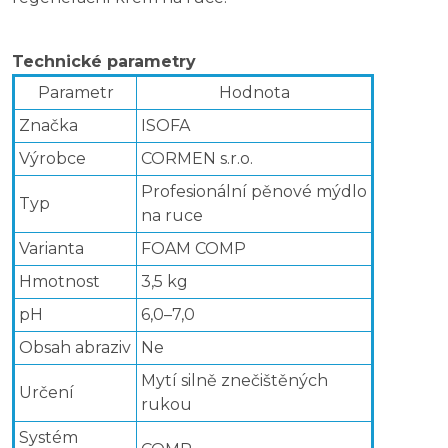
Technické parametry
Parametr
Hodnota
Značka
ISOFA
Výrobce
CORMEN s.r.o.
Profesionální pěnové mýdlo
Typ
na ruce
Varianta
FOAM COMP
Hmotnost
3,5 kg
pH
6,0–7,0
Obsah abraziv
Ne
Mytí silně znečištěných
Určení
rukou
Systém