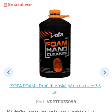
Smazat vše
ISOFA FOAM - Profi dílenská pěna na ruce 3,5
kg
Kód
:
VPPTF035099
Má skvělou mycí schopnost pro odstranění silných