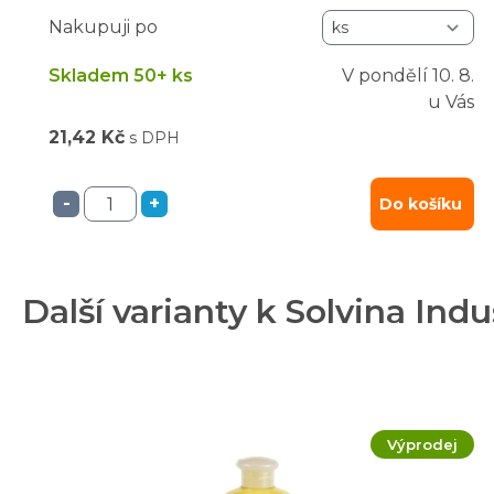
Nakupuji po
Skladem 50+ ks
V pondělí
10. 8.
u Vás
21,42 Kč
s DPH
-
+
Do košíku
Další varianty k Solvina Ind
Výprodej