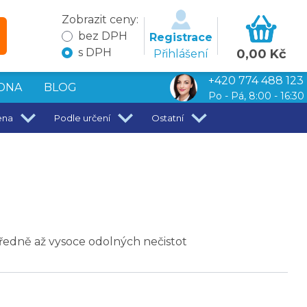
Zobrazit ceny:
bez DPH
Registrace
s DPH
0,00 Kč
Přihlášení
+420 774 488 123
DNA
BLOG
Po - Pá, 8:00 - 16:30
ena
Podle určení
Ostatní
tředně až vysoce odolných nečistot