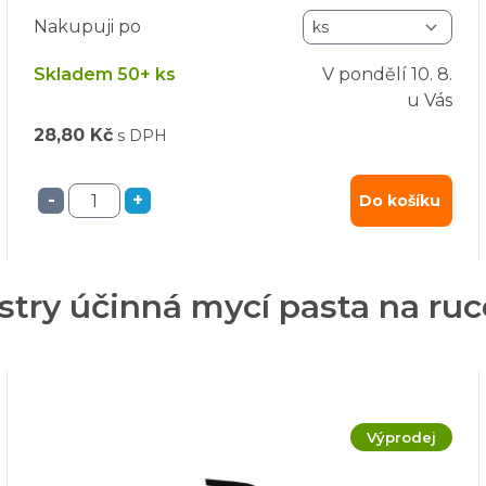
Nakupuji po
Skladem 50+ ks
V pondělí
10. 8.
u Vás
28,80 Kč
s DPH
-
+
Do košíku
ustry účinná mycí pasta na ru
Výprodej