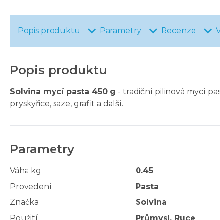
Popis produktu
Parametry
Recenze
Popis produktu
Solvina mycí pasta 450 g
- tradiční pilinová mycí p
pryskyřice, saze, grafit a další.
Parametry
Váha kg
0.45
Provedení
Pasta
Značka
Solvina
Použití
Průmysl, Ruce