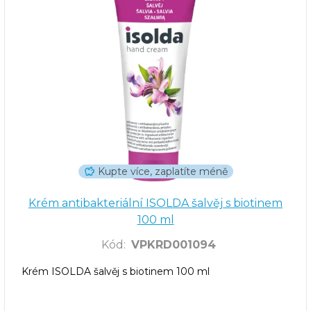
Kupte více, zaplatíte méně
Krém antibakteriální ISOLDA šalvěj s biotinem
100 ml
Kód
:
VPKRD001094
Krém ISOLDA šalvěj s biotinem 100 ml