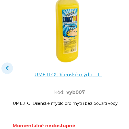
UMEJTO! Dílenské mýdlo - 1 l
Kód
:
vyb007
UMEJTO! Dílenské mýdlo pro mytí i bez použití vody 1l
Momentálně nedostupné