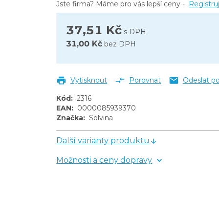
Jste firma? Máme pro vás lepší ceny -
Registru
37,51 Kč
s DPH
31,00 Kč
bez DPH
Vytisknout
Porovnat
Odeslat p
Kód
:
2316
EAN
:
0000085939370
Značka
:
Solvina
Další varianty produktu
Možnosti a ceny dopravy