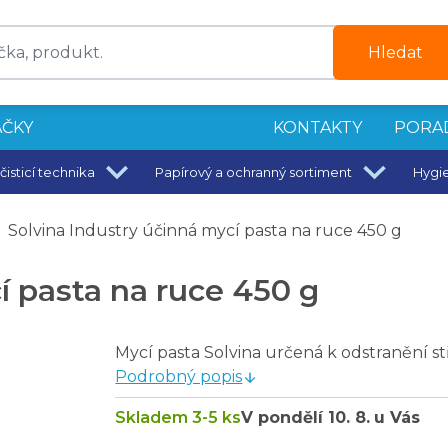
Hledat
ČKY
KONTAKTY
PORA
čisticí technika
Papírový a ochranný sortiment
Hygi
e
Solvina Industry účinná mycí pasta na ruce 450 g
í pasta na ruce 450 g
Mycí pasta Solvina určená k odstranění s
Podrobný popis
Skladem 3-5 ks
V pondělí
10. 8.
u Vás