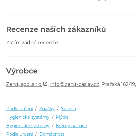
Recenze našich zákazníků
Zatím žádné recenze
Výrobce
Zenit, spol.s r.o.
,
info@zenit-caslav.cz
, Pražská 162/19
Podle určení
/
Značky
/
Solvina
Hygienické systémy
/
Mýdla
Hygienické systémy
/
Krémy na ruce
Podle určení
/
Domácnost