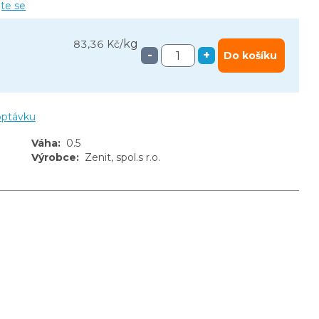
jte se
kg
83,36 Kč
/
-
+
Do košíku
optávku
Váha
:
0.5
Výrobce
:
Zenit, spol.s r.o.