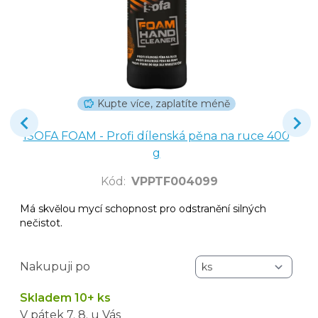
Kupte více, zaplatíte méně
ISOFA FOAM - Profi dílenská pěna na ruce 400
g
Kód
:
VPPTF004099
Má skvělou mycí schopnost pro odstranění silných
nečistot.
Nakupuji po
Skladem 10+ ks
V pátek
7. 8.
u Vás