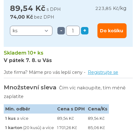
89,54 Kč
kg
223,85 Kč
/
s DPH
74,00 Kč
bez DPH
-
+
Do košíku
Skladem 10+ ks
V pátek
7. 8.
u Vás
Jste firma? Máme pro vás lepší ceny -
Registrujte se
Množstevní sleva
Čím víc nakoupíte, tím méně
zaplatíte
Min. odběr
Cena s DPH
Cena/Ks
1 kus
a více
89,54 Kč
89,54 Kč
1 karton
(20 kusů) a více
1 701,26 Kč
85,06 Kč