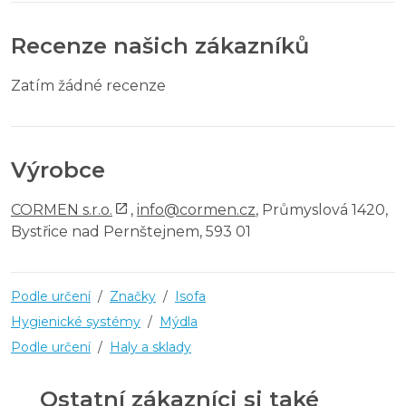
Recenze našich zákazníků
Zatím žádné recenze
Výrobce
CORMEN s.r.o.
,
info@cormen.cz
, Průmyslová 1420,
Bystřice nad Pernštejnem, 593 01
Podle určení
/
Značky
/
Isofa
Hygienické systémy
/
Mýdla
Podle určení
/
Haly a sklady
Ostatní zákazníci si také