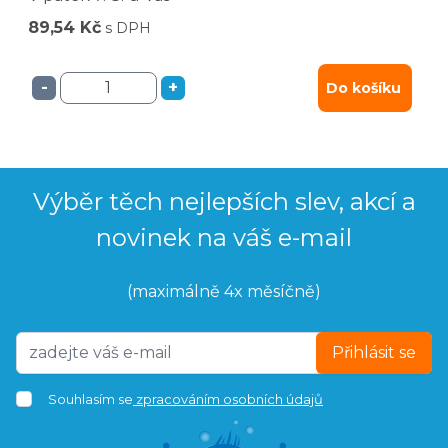
89,54 Kč
s DPH
-
+
Do košíku
Výběr těch nejlepších slev, akcí a
novinek na váš e-mail
(maximálně 4x měsíčně)
Přihlásit se
Souhlasím se
zpracováním osobních údajů