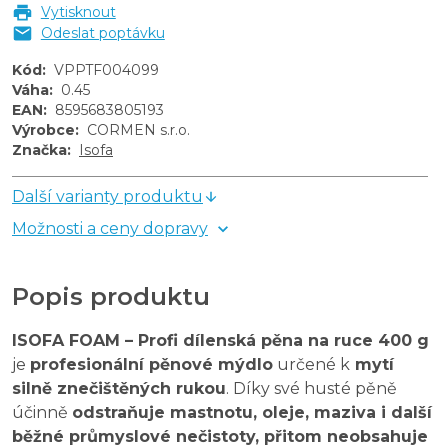
Vytisknout
Odeslat poptávku
Kód
:
VPPTF004099
Váha
:
0.45
EAN
:
8595683805193
Výrobce
:
CORMEN s.r.o.
Značka
:
Isofa
Další varianty produktu
Možnosti a ceny dopravy
Popis produktu
ISOFA FOAM – Profi dílenská pěna na ruce 400 g
je
profesionální pěnové mýdlo
určené k
mytí
silně znečištěných rukou
. Díky své husté pěně
účinně
odstraňuje mastnotu, oleje, maziva i další
běžné průmyslové nečistoty, přitom neobsahuje