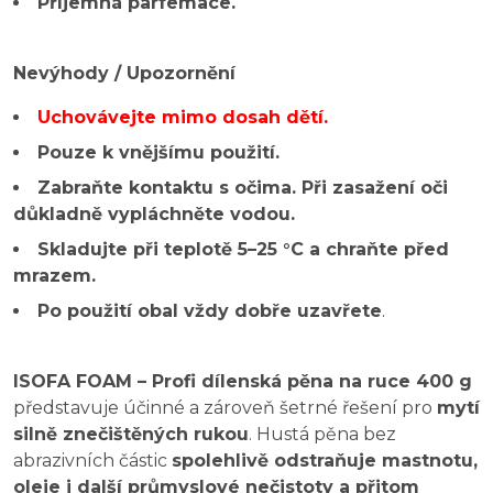
Příjemná parfemace.
Nevýhody / Upozornění
Uchovávejte mimo dosah dětí.
Pouze k vnějšímu použití.
Zabraňte kontaktu s očima. Při zasažení oči
důkladně vypláchněte vodou.
Skladujte při teplotě 5–25 °C a chraňte před
mrazem.
Po použití obal vždy dobře uzavřete
.
ISOFA FOAM – Profi dílenská pěna na ruce 400 g
představuje účinné a zároveň šetrné řešení pro
mytí
silně znečištěných rukou
. Hustá pěna bez
abrazivních částic
spolehlivě odstraňuje mastnotu,
oleje i další průmyslové nečistoty a přitom