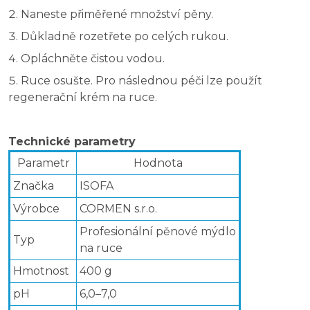
Naneste přiměřené množství pěny.
Důkladně rozetřete po celých rukou.
Opláchněte čistou vodou.
Ruce osušte. Pro následnou péči lze použít
regenerační krém na ruce.
Technické parametry
Parametr
Hodnota
Značka
ISOFA
Výrobce
CORMEN s.r.o.
Profesionální pěnové mýdlo
Typ
na ruce
Hmotnost
400 g
pH
6,0–7,0