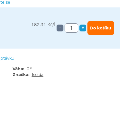
jte se
l
182,31 Kč
/
-
+
Do košíku
optávku
Váha
:
0.5
Značka
:
Isolda