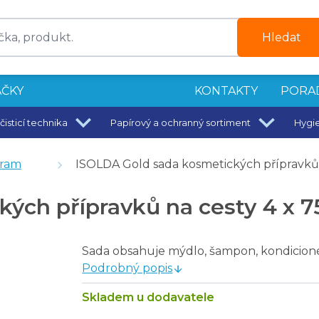
Hledat
ČKY
KONTAKTY
PORA
čisticí technika
Papírový a ochranný sortiment
Hygi
gram
ISOLDA Gold sada kosmetických přípravků 
ých přípravků na cesty 4 x 7
Sada obsahuje mýdlo, šampon, kondicioné
Podrobný popis
Skladem u dodavatele