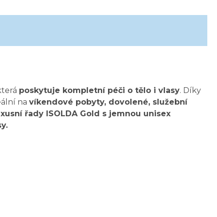
 která
poskytuje kompletní péči o tělo i vlasy
. Díky
eální na
víkendové pobyty, dovolené, služební
uxusní řady ISOLDA Gold s jemnou unisex
y.