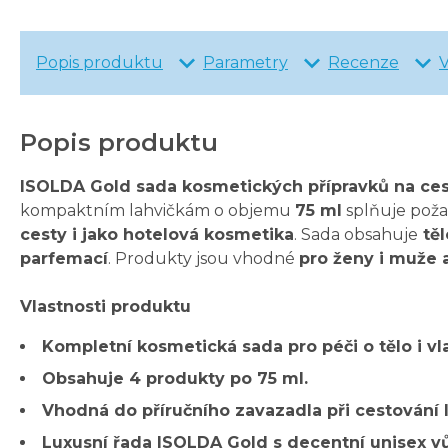
Popis produktu
Parametry
Recenze
Popis produktu
ISOLDA Gold sada kosmetických přípravků na ces
kompaktním lahvičkám o objemu
75 ml
splňuje požad
cesty i jako hotelová kosmetika
. Sada obsahuje
těl
parfemací
. Produkty jsou vhodné
pro ženy i muže a
Vlastnosti produktu
Kompletní kosmetická sada pro péči o tělo i vl
Obsahuje 4 produkty po 75 ml.
Vhodná do příručního zavazadla při cestování 
Luxusní řada ISOLDA Gold s decentní unisex vů