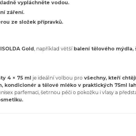
ůkladně vypláchněte vodou.
í záření.
erou ze složek přípravků.
 ISOLDA Gold
, například větší
balení tělového mýdla
ty 4 × 75 ml
je ideální volbou pro
všechny, kteří chtěj
, kondicionér a tělové mléko v praktických 75ml lah
sex parfemaci, šetrnou péči o pokožku i vlasy a předst
osmetiku.