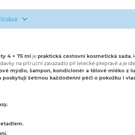
Výrobce
ty 4 × 75 ml
je
praktická cestovní kosmetická sada
,
avky na příruční zavazadlo při letecké přepravě a je id
ové mýdlo, šampon, kondicionér a tělové mléko z l
 poskytují šetrnou každodenní péči o pokožku i vlas
asy.
letadlem.
ní.