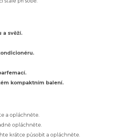
stále při sobě.
 a svěží.
kondicionéru.
parfemací.
ckém kompaktním balení.
e a opláchněte.
adně opláchněte.
hte krátce působit a opláchněte.