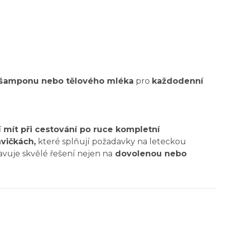
, šamponu nebo tělového mléka
pro
každodenní
í mít při cestování po ruce kompletní
vičkách,
které splňují požadavky na leteckou
avuje skvělé řešení nejen na
dovolenou nebo