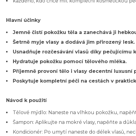
každého, kdo chce mít kompletní kosmetickou péči 
Hlavní účinky
Jemně čistí pokožku těla a zanechává ji hebkou
Šetrně myje vlasy a dodává jim přirozený lesk.
Usnadňuje rozčesávání vlasů díky pečujícímu 
Hydratuje pokožku pomocí tělového mléka.
Příjemně provoní tělo i vlasy decentní luxusní 
Poskytuje kompletní péči na cestách v prakti
Návod k použití
Tělové mýdlo: Naneste na vlhkou pokožku, napěňt
Šampon: Aplikujte na mokré vlasy, napěňte a důkl
Kondicionér: Po umytí naneste do délek vlasů, nec