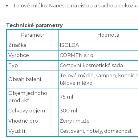
Tělové mléko: Naneste na čistou a suchou pokožku
Technické parametry
Parametr
Hodnota
Značka
ISOLDA
Výrobce
CORMEN s.r.o.
Typ
Cestovní kosmetická sada
Tělové mýdlo, šampon, kondicio
Obsah balení
tělové mléko
Objem jednoho
75 ml
produktu
Celkový objem
300 ml
Vhodné pro
Ženy i muže
Využití
Cestování, hotely, domácnost