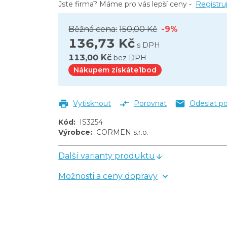
Jste firma? Máme pro vás lepší ceny -
Registru
Běžná cena:
150,00 Kč
-9%
136,73 Kč
s DPH
113,00 Kč
bez DPH
Nákupem získáte
1
bod
Vytisknout
Porovnat
Odeslat p
Kód
:
IS3254
Výrobce
:
CORMEN s.r.o.
Další varianty produktu
Možnosti a ceny dopravy