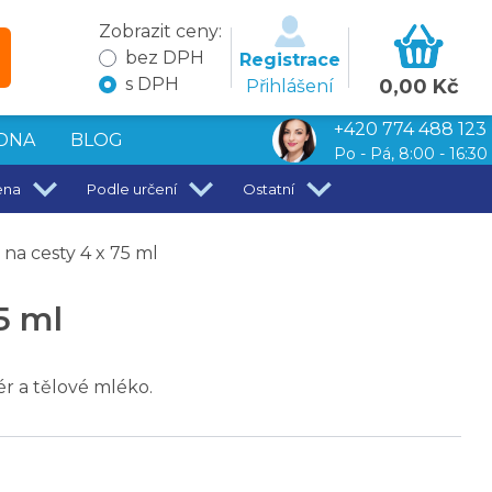
Zobrazit ceny:
bez DPH
Registrace
s DPH
0,00 Kč
Přihlášení
+420 774 488 123
DNA
BLOG
Po - Pá, 8:00 - 16:30
ena
Podle určení
Ostatní
na cesty 4 x 75 ml
5 ml
r a tělové mléko.