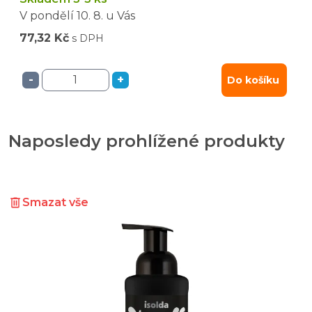
V pondělí
10. 8.
u Vás
77,32 Kč
s DPH
-
+
Do košíku
Naposledy prohlížené produkty
Smazat vše