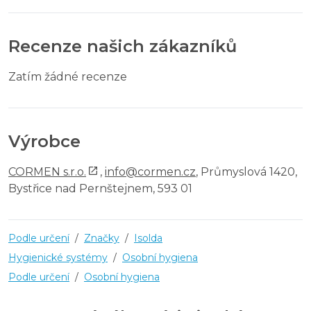
Recenze našich zákazníků
Zatím žádné recenze
Výrobce
CORMEN s.r.o.
,
info@cormen.cz
, Průmyslová 1420,
Bystřice nad Pernštejnem, 593 01
Podle určení
/
Značky
/
Isolda
Hygienické systémy
/
Osobní hygiena
Podle určení
/
Osobní hygiena