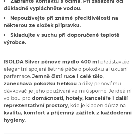
Zabraňte kontaktu s očima. Při zasažení očí
důkladně vypláchněte vodou.
Nepoužívejte při známé přecitlivělosti na
některou ze složek přípravku.
Skladujte v suchu při doporučené teplotě
výrobce.
ISOLDA Silver pěnové mýdlo 400 ml
představuje
elegantní spojení šetrné péče o pokožku a luxusní
parfemace.
Jemně čistí ruce i celé tělo
,
zanechává pokožku hebkou
a díky pěnovému
dávkovači je jeho používání velmi úsporné. Je ideální
volbou pro
domácnosti, hotely, kanceláře i další
reprezentativní prostory
, kde je kladen důraz na
kvalitu, komfort a příjemný zážitek z každodenní
hygieny
.