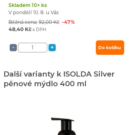
Skladem 10+ ks
V pondělí
10. 8.
u Vás
Běžná cena:
92,00 Kč
-47%
48,40 Kč
s DPH
-
+
Do košíku
Další varianty k ISOLDA Silver
pěnové mýdlo 400 ml