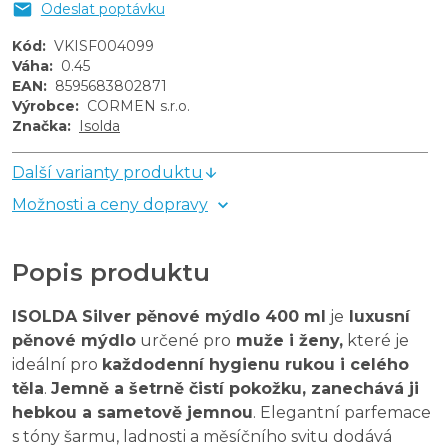
Odeslat poptávku
Kód
:
VKISF004099
Váha
:
0.45
EAN
:
8595683802871
Výrobce
:
CORMEN s.r.o.
Značka
:
Isolda
Další varianty produktu
Možnosti a ceny dopravy
Popis produktu
ISOLDA Silver pěnové mýdlo 400 ml
je
luxusní
pěnové mýdlo
určené pro
muže i ženy,
které je
ideální pro
každodenní hygienu rukou i celého
těla
.
Jemně a šetrně čistí pokožku, zanechává ji
hebkou a sametově jemnou
. Elegantní parfemace
s tóny šarmu, ladnosti a měsíčního svitu dodává