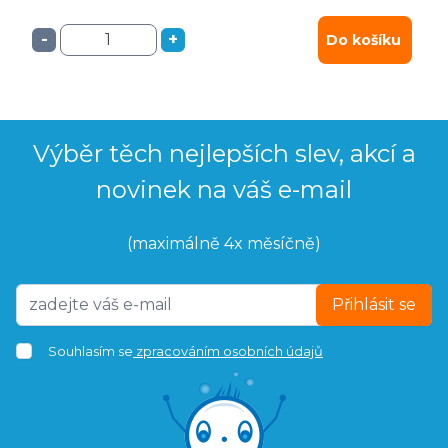
-
+
Do košíku
Výběr těch nejlepších slev, akcí a
novinek na váš e-mail
(maximálně 4x měsíčně)
Přihlásit se
Souhlasím se
zpracováním osobních údajů