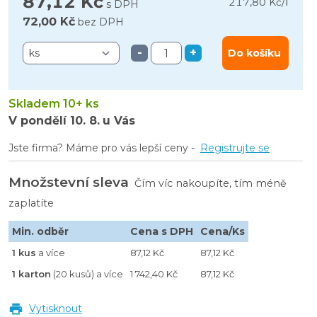
87,12 Kč
l
217,80 Kč
/
s DPH
72,00 Kč
bez DPH
-
+
Do košíku
Skladem 10+ ks
V pondělí
10. 8.
u Vás
Jste firma? Máme pro vás lepší ceny -
Registrujte se
Množstevní sleva
Čím víc nakoupíte, tím méně
zaplatíte
Min. odběr
Cena s DPH
Cena/Ks
1 kus
a více
87,12 Kč
87,12 Kč
1 karton
(20 kusů) a více
1 742,40 Kč
87,12 Kč
Vytisknout