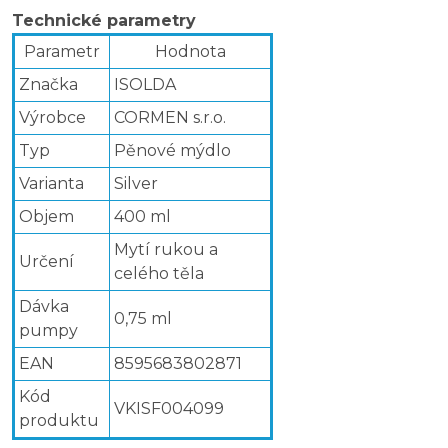
Technické parametry
Parametr
Hodnota
Značka
ISOLDA
Výrobce
CORMEN s.r.o.
Typ
Pěnové mýdlo
Varianta
Silver
Objem
400 ml
Mytí rukou a
Určení
celého těla
Dávka
0,75 ml
pumpy
EAN
8595683802871
Kód
VKISF004099
produktu