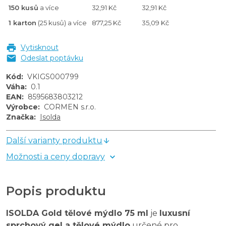
150 kusů
a více
32,91 Kč
32,91 Kč
1 karton
(25 kusů) a více
877,25 Kč
35,09 Kč
Vytisknout
Odeslat poptávku
Kód
:
VKIGS000799
Váha
:
0.1
EAN
:
8595683803212
Výrobce
:
CORMEN s.r.o.
Značka
:
Isolda
Další varianty produktu
Možnosti a ceny dopravy
Popis produktu
ISOLDA Gold tělové mýdlo 75 ml
je
luxusní
sprchový gel a tělové mýdlo
určené pro