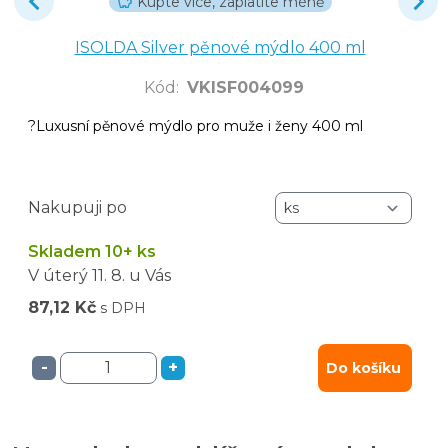
Kupte více, zaplatíte méně
ISOLDA Silver pěnové mýdlo 400 ml
Kód
:
VKISF004099
?Luxusní pěnové mýdlo pro muže i ženy 400 ml
Nakupuji po
Skladem 10+ ks
V úterý
11. 8.
u Vás
87,12 Kč
s DPH
-
+
Do košíku