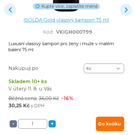
Kupte více, zaplatíte méně
ISOLDA Gold vlasový šampon 75 ml
Kód
:
VKIGH000799
Luxusní vlasový šampon pro ženy i muže v malém
balení 75 ml
Nakupuji po
Skladem 10+ ks
V úterý
11. 8.
u Vás
Běžná cena:
36,00 Kč
-16%
30,25 Kč
s DPH
-
+
Do košíku