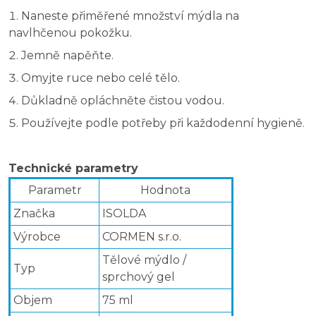
Naneste přiměřené množství mýdla na
navlhčenou pokožku.
Jemně napěňte.
Omyjte ruce nebo celé tělo.
Důkladně opláchněte čistou vodou.
Používejte podle potřeby při každodenní hygieně.
Technické parametry
Parametr
Hodnota
Značka
ISOLDA
Výrobce
CORMEN s.r.o.
Tělové mýdlo /
Typ
sprchový gel
Objem
75 ml