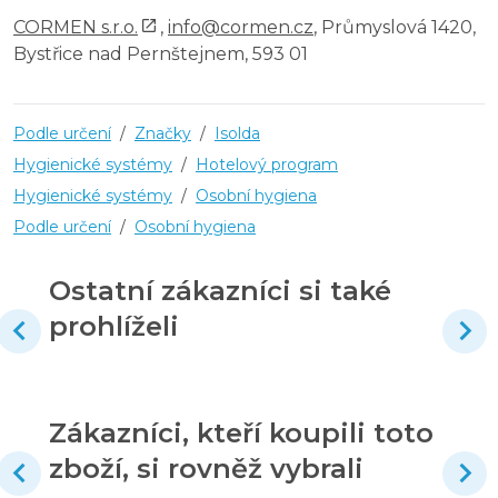
CORMEN s.r.o.
,
info@cormen.cz
, Průmyslová 1420,
Bystřice nad Pernštejnem, 593 01
Podle určení
/
Značky
/
Isolda
Hygienické systémy
/
Hotelový program
Hygienické systémy
/
Osobní hygiena
Podle určení
/
Osobní hygiena
Ostatní zákazníci si také
prohlíželi
Zákazníci, kteří koupili toto
zboží, si rovněž vybrali