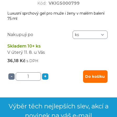
Kód
:
VKIGS000799
Luxusní sprchový gel pro muže i ženy v malém balení
75 ml
Nakupuji po
Skladem 10+ ks
V úterý
11. 8.
u Vás
36,18 Kč
s DPH
-
+
Do košíku
Výběr těch nejlepších slev, akcí a
novinek na váš e-mail