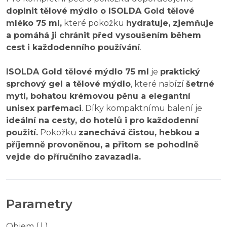
doplnit tělové mýdlo o ISOLDA Gold tělové
mléko 75 ml,
které pokožku
hydratuje, zjemňuje
a pomáhá ji chránit před vysoušením během
cest i každodenního používání
.
ISOLDA Gold tělové mýdlo 75 ml
je
praktický
sprchový gel a tělové mýdlo
, které nabízí
šetrné
mytí, bohatou krémovou pěnu a elegantní
unisex parfemaci
. Díky kompaktnímu balení je
ideální na cesty, do hotelů i pro každodenní
použití.
Pokožku
zanechává čistou, hebkou a
příjemně provoněnou, a přitom se pohodlně
vejde do příručního zavazadla.
Parametry
Objem ( l )