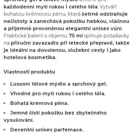
každodenní mytí rukou i celého těla
. Vytváří
bohatou krémovou pěnu, která
šetrně odstraňuje
nečistoty a zanechává pokožku hebkou, vláčnou
a příjemně provoněnou elegantní unisex vůní
.
Praktické balení o objemu
75 ml
splňuje požadavky
na
příruční zavazadlo při letecké přepravě, takže
je ideální na dovolenou, služební cesty i jako
hotelová kosmetika.
Vlastnosti produktu
Luxusní tělové mýdlo a sprchový gel.
Vhodné pro mytí rukou i celého těla.
Bohatá krémová pěna.
Jemně čistí pokožku bez zbytečného
vysušování.
Decentní unisex parfemace.