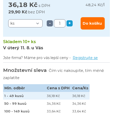
36,18 Kč
l
48,24 Kč
/
s DPH
29,90 Kč
bez DPH
-
+
Do košíku
Skladem 10+ ks
V úterý
11. 8.
u Vás
Jste firma? Máme pro vás lepší ceny -
Registrujte se
Množstevní sleva
Čím víc nakoupíte, tím méně
zaplatíte
Min. odběr
Cena s DPH
Cena/Ks
1 - 49 kusů
36,18 Kč
36,18 Kč
50 - 99 kusů
34,36 Kč
34,36 Kč
100 - 149 kusů
33,64 Kč
33,64 Kč