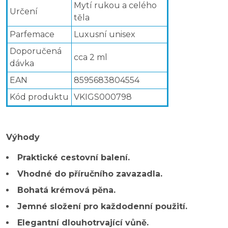
Mytí rukou a celého
Určení
těla
Parfemace
Luxusní unisex
Doporučená
cca 2 ml
dávka
EAN
8595683804554
Kód produktu
VKIGS000798
Výhody
Praktické cestovní balení.
Vhodné do příručního zavazadla.
Bohatá krémová pěna.
Jemné složení pro každodenní použití.
Elegantní dlouhotrvající vůně.