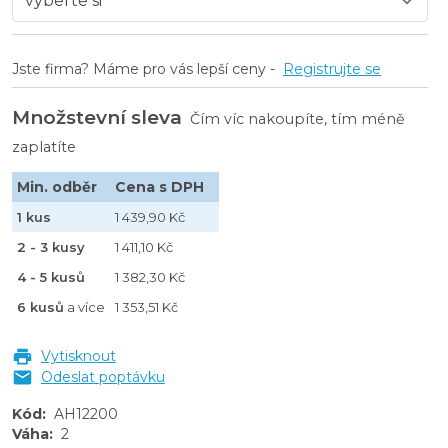
Jste firma? Máme pro vás lepší ceny -
Registrujte se
Množstevní sleva
Čím víc nakoupíte, tím méně
zaplatíte
Min. odběr
Cena s DPH
1 kus
1 439,90 Kč
2 - 3 kusy
1 411,10 Kč
4 - 5 kusů
1 382,30 Kč
6 kusů
a více
1 353,51 Kč
Vytisknout
Odeslat poptávku
Kód
:
AH12200
Váha
:
2