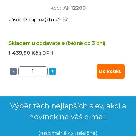
Kód
:
AH12200
Zásobník papírových ručníků
Skladem u dodavatele (běžně do 3 dní)
1 439,90 Kč
s DPH
-
+
Do košíku
Výběr těch nejlepších slev, akcí a
novinek na váš e-mail
(maximálně 4x měsíčně)