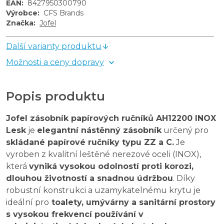
EAN
:
8427950300790
Výrobce
:
CFS Brands
Značka
:
Jofel
Další varianty produktu
Možnosti a ceny dopravy
Popis produktu
Jofel zásobník papírových ručníků AH12200 INOX
Lesk
je
elegantní nástěnný zásobník
určený pro
skládané papírové ručníky typu ZZ a C.
Je
vyroben z kvalitní leštěné nerezové oceli (INOX),
která
vyniká vysokou odolností proti korozi,
dlouhou životností a snadnou údržbou
. Díky
robustní konstrukci a uzamykatelnému krytu je
ideální pro
toalety, umývárny a sanitární prostory
s vysokou frekvencí používání v