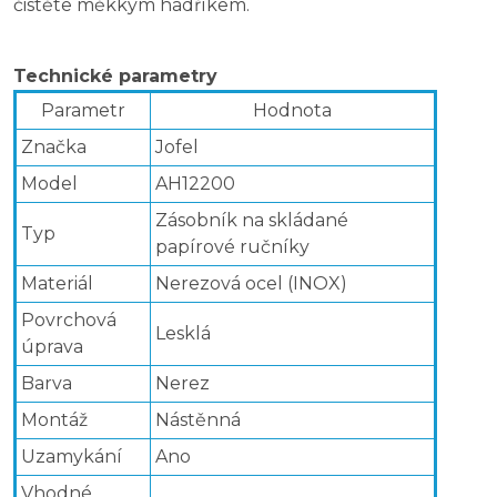
čistěte měkkým hadříkem.
Technické parametry
Parametr
Hodnota
Značka
Jofel
Model
AH12200
Zásobník na skládané
Typ
papírové ručníky
Materiál
Nerezová ocel (INOX)
Povrchová
Lesklá
úprava
Barva
Nerez
Montáž
Nástěnná
Uzamykání
Ano
Vhodné