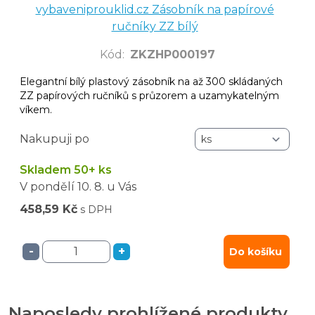
vybaveniprouklid.cz Zásobník na papírové
ručníky ZZ bílý
Kód
:
ZKZHP000197
Elegantní bílý plastový zásobník na až 300 skládaných
ZZ papírových ručníků s průzorem a uzamykatelným
víkem.
Nakupuji po
Skladem 50+ ks
V pondělí
10. 8.
u Vás
458,59 Kč
s DPH
-
+
Do košíku
Naposledy prohlížené produkty