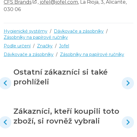
CFS Brands
,
jofel@jofel.com
, La Rioja, 3, Alicante,
030 06
Hygienické systémy
/
Dávkovače a zásobníky
/
Zásobníky na papírové ručníky
Podle určení
/
Značky
/
Jofel
Dávkovače a zásobníky
/
Zásobníky na papírové ručníky
Ostatní zákazníci si také
prohlíželi
Zákazníci, kteří koupili toto
zboží, si rovněž vybrali