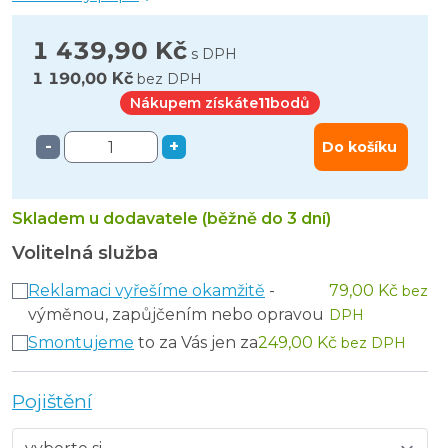
1 439,90 Kč
s DPH
1 190,00 Kč
bez DPH
Nákupem získáte
11
bodů
-
+
Do košíku
Skladem u dodavatele (běžně do 3 dní)
Volitelná služba
Reklamaci vyřešíme okamžitě
-
79,00 Kč
bez
výměnou, zapůjčením nebo opravou
DPH
Smontujeme
to za Vás jen za
249,00 Kč
bez DPH
Pojištění