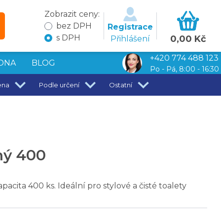
Zobrazit ceny:
bez DPH
Registrace
s DPH
0,00 Kč
Přihlášení
+420 774 488 123
DNA
BLOG
Po - Pá, 8:00 - 16:30
ena
Podle určení
Ostatní
ný 400
cita 400 ks. Ideální pro stylové a čisté toalety