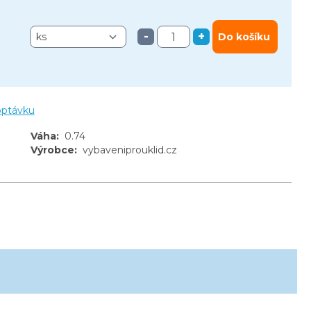
-
+
Do košíku
optávku
Váha
:
0.74
Výrobce
:
vybaveniprouklid.cz