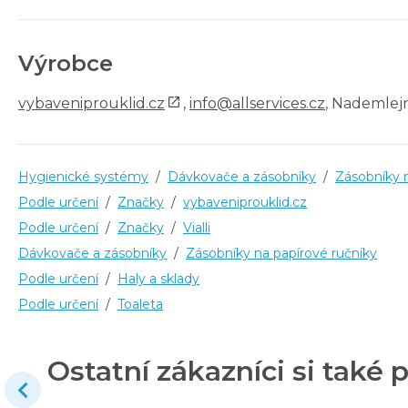
Výrobce
vybaveniprouklid.cz
,
info@allservices.cz
, Nademlejn
Hygienické systémy
/
Dávkovače a zásobníky
/
Zásobníky n
Podle určení
/
Značky
/
vybaveniprouklid.cz
Podle určení
/
Značky
/
Vialli
Dávkovače a zásobníky
/
Zásobníky na papírové ručníky
Podle určení
/
Haly a sklady
Podle určení
/
Toaleta
Ostatní zákazníci si také p