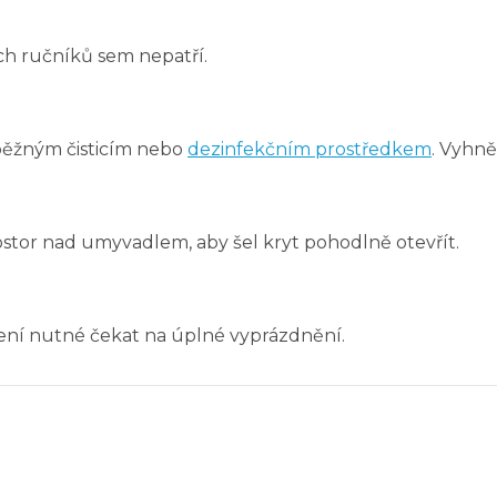
ch ručníků sem nepatří.
 běžným čisticím nebo
dezinfekčním prostředkem
. Vyhně
rostor nad umyvadlem, aby šel kryt pohodlně otevřít.
Není nutné čekat na úplné vyprázdnění.