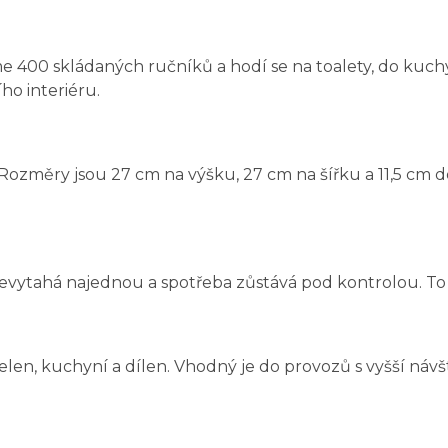
400 skládaných ručníků a hodí se na toalety, do kuchyn
ho interiéru.
 Rozměry jsou 27 cm na výšku, 27 cm na šířku a 11,5 cm
nevytahá najednou a spotřeba zůstává pod kontrolou. To
upelen, kuchyní a dílen. Vhodný je do provozů s vyšší návš