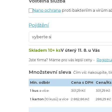
Volitelná služba
Nano ochrana
proti bakteriím a virům a
Pojištění
Skladem 10+ ks
V úterý
11. 8.
u Vás
Jste firma? Máme pro vás lepší ceny -
Registru
Množstevní sleva
Čím víc nakoupíte, t
Min. odběr
Cena s DPH
Cena/Ks
1 kus
a více
301,29 Kč
301,29 Kč
1 karton
(10 kusů) a více
2 862,86 Kč
286,29 Kč