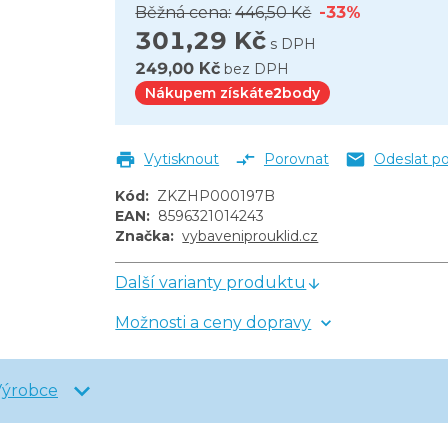
Běžná cena:
446,50 Kč
-33%
301,29 Kč
s DPH
249,00 Kč
bez DPH
Nákupem získáte
2
body
Vytisknout
Porovnat
Odeslat p
Kód
:
ZKZHP000197B
EAN
:
8596321014243
Značka
:
vybaveniprouklid.cz
Další varianty produktu
Možnosti a ceny dopravy
Výrobce