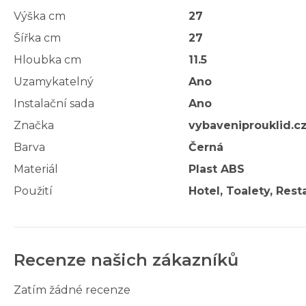
Výška cm
27
Šířka cm
27
Hloubka cm
11.5
Uzamykatelný
Ano
Instalační sada
Ano
Značka
vybaveniprouklid.c
Barva
Černá
Materiál
Plast ABS
Použití
Hotel, Toalety, Res
Recenze našich zákazníků
Zatím žádné recenze