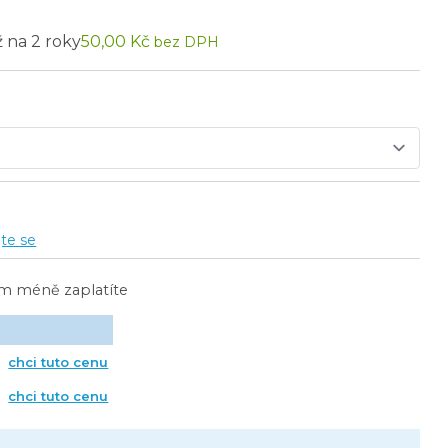
ž na 2 roky
50,00 Kč
bez DPH
jte se
ím méně zaplatíte
chci tuto cenu
chci tuto cenu