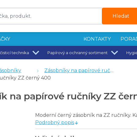
Hledat
ČKY
KONTAKTY
PORA
čisticí technika
Papírový a ochranný sortiment
Hygi
o 190 bílý
náplň 700 ml
ásobníky
Zásobníky na papírové ručníky
 mm - bílý
ručníky ZZ černý 400
ý
Z modrý
ík na papírové ručníky ZZ čer
e
lévání 1 l
Moderní černý zásobník na ZZ ručníky. Kapa
Podrobný popis