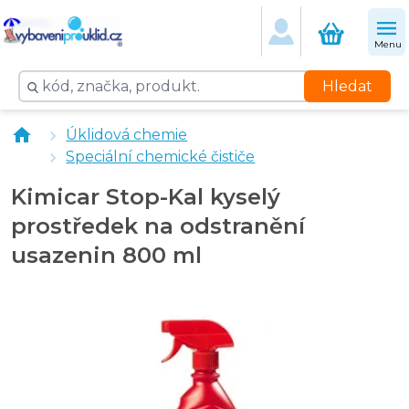
Menu
Hledat
vybaveniprouklid.cz utěrka mikrovlákno 40 x 40 cm - 
Úklidová chemie
Kimicar Forum odstranění usazenin 1 l
Speciální chemické čističe
Cif Cream tekutý písek 500 ml
Kimicar Stop-Kal kyselý
prostředek na odstranění
usazenin 800 ml