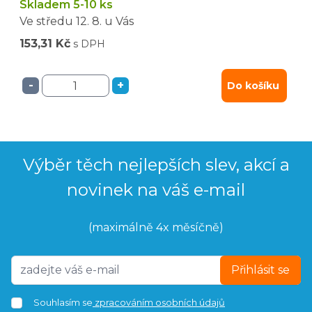
Skladem 5-10 ks
Ve středu
12. 8.
u Vás
153,31 Kč
s DPH
-
+
Do košíku
Výběr těch nejlepších slev, akcí a
novinek na váš e-mail
(maximálně 4x měsíčně)
Přihlásit se
Souhlasím se
zpracováním osobních údajů