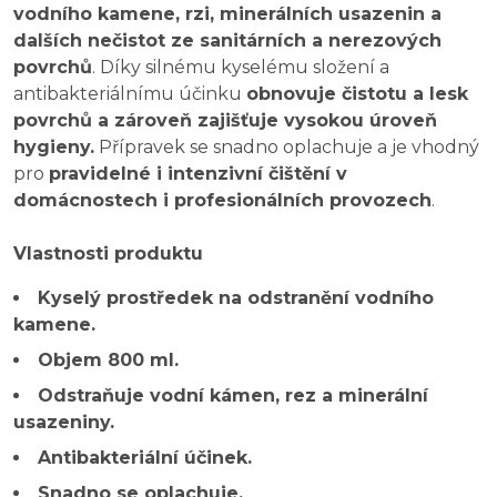
vodního kamene, rzi, minerálních usazenin a
dalších nečistot ze sanitárních a nerezových
povrchů
. Díky silnému kyselému složení a
antibakteriálnímu účinku
obnovuje čistotu a lesk
povrchů a zároveň zajišťuje vysokou úroveň
hygieny.
Přípravek se snadno oplachuje a je vhodný
pro
pravidelné i intenzivní čištění v
domácnostech i profesionálních provozech
.
Vlastnosti produktu
Kyselý prostředek na odstranění vodního
kamene.
Objem 800 ml.
Odstraňuje vodní kámen, rez a minerální
usazeniny.
Antibakteriální účinek.
Snadno se oplachuje.