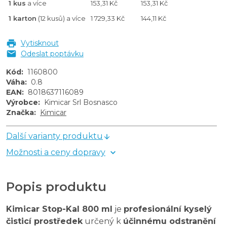
1 kus
a více
153,31 Kč
153,31 Kč
1 karton
(12 kusů) a více
1 729,33 Kč
144,11 Kč
Vytisknout
Odeslat poptávku
Kód
:
1160800
Váha
:
0.8
EAN
:
8018637116089
Výrobce
:
Kimicar Srl Bosnasco
Značka
:
Kimicar
Další varianty produktu
Možnosti a ceny dopravy
Popis produktu
Kimicar Stop-Kal 800 ml
je
profesionální kyselý
čisticí prostředek
určený k
účinnému odstranění