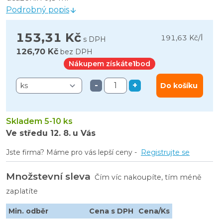
Podrobný popis
153,31 Kč
l
191,63 Kč
/
s DPH
126,70 Kč
bez DPH
Nákupem získáte
1
bod
-
+
Do košíku
Skladem 5-10 ks
Ve středu
12. 8.
u Vás
Jste firma? Máme pro vás lepší ceny -
Registrujte se
Množstevní sleva
Čím víc nakoupíte, tím méně
zaplatíte
Min. odběr
Cena s DPH
Cena/Ks