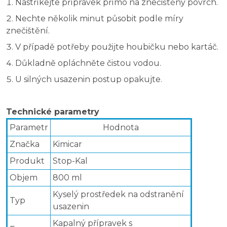
Nastříkejte přípravek přímo na znečištěný povrch.
Nechte několik minut působit podle míry
znečištění.
V případě potřeby použijte houbičku nebo kartáč.
Důkladně opláchněte čistou vodou.
U silných usazenin postup opakujte.
Technické parametry
Parametr
Hodnota
Značka
Kimicar
Produkt
Stop-Kal
Objem
800 ml
Kyselý prostředek na odstranění
Typ
usazenin
Kapalný přípravek s