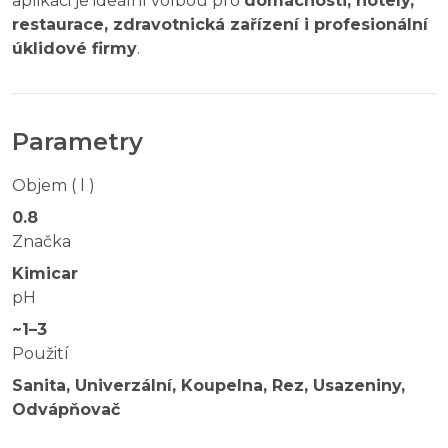
aplikaci je ideální volbou pro
domácnosti, hotely,
restaurace, zdravotnická zařízení i profesionální
úklidové firmy
.
Parametry
Objem ( l )
0.8
Značka
Kimicar
pH
~1–3
Použití
Sanita, Univerzální, Koupelna, Rez, Usazeniny,
Odvápňovač