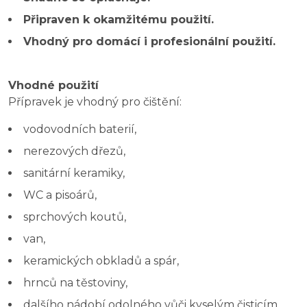
Připraven k okamžitému použití.
Vhodný pro domácí i profesionální použití.
Vhodné použití
Přípravek je vhodný pro čištění:
vodovodních baterií,
nerezových dřezů,
sanitární keramiky,
WC a pisoárů,
sprchových koutů,
van,
keramických obkladů a spár,
hrnců na těstoviny,
dalšího nádobí odolného vůči kyselým čisticím