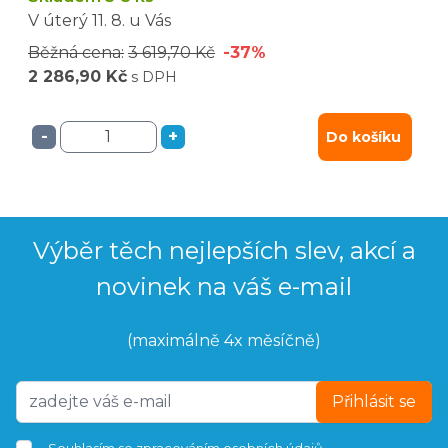
V úterý
11. 8.
u Vás
Běžná cena:
3 619,70 Kč
-37%
2 286,90 Kč
s DPH
-
+
Do košíku
Výběr těch nejlepších slev, akcí a
novinek na váš e-mail
(maximálně 4x měsíčně)
Přihlásit se
Souhlasím se
zpracováním osobních údajů