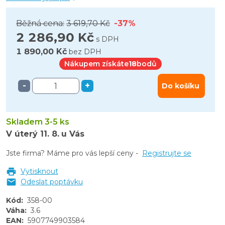
Běžná cena:
3 619,70 Kč
-37%
2 286,90 Kč
s DPH
1 890,00 Kč
bez DPH
Nákupem získáte
18
bodů
-
+
Do košíku
Skladem 3-5 ks
V úterý
11. 8.
u Vás
Jste firma? Máme pro vás lepší ceny -
Registrujte se
Vytisknout
Odeslat poptávku
Kód
:
358-00
Váha
:
3.6
EAN
:
5907749903584