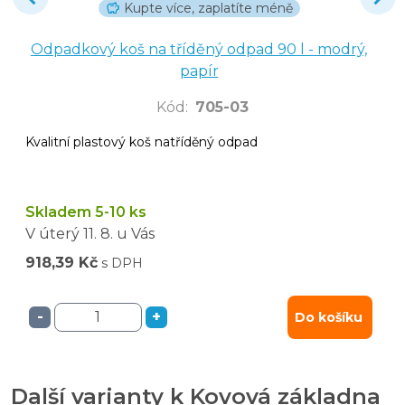
Kupte více, zaplatíte méně
Odpadkový koš na tříděný odpad 90 l - modrý,
papír
Kód
:
705-03
Kvalitní plastový koš natříděný odpad
Skladem 5-10 ks
V úterý
11. 8.
u Vás
918,39 Kč
s DPH
-
+
Do košíku
Další varianty k Kovová základna