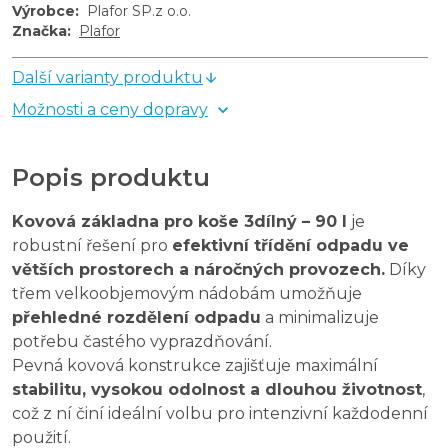
Výrobce
:
Plafor SP.z o.o.
Značka
:
Plafor
Další varianty produktu
Možnosti a ceny dopravy
Popis produktu
Kovová základna pro koše 3dílný – 90 l
je
robustní řešení pro
efektivní třídění odpadu ve
větších prostorech a náročných provozech.
Díky
třem velkoobjemovým nádobám umožňuje
přehledné rozdělení odpadu
a minimalizuje
potřebu častého vyprazdňování.
Pevná kovová konstrukce zajišťuje maximální
stabilitu, vysokou odolnost a dlouhou životnost
,
což z ní činí ideální volbu pro intenzivní každodenní
použití.