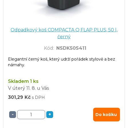
Odpadkový koš COMPACTA Q FLAP PLUS, 50 l,
černý
Kód
:
NSDK50S411
Elegantní černý koš, který udrží pořádek stylově a bez
námahy.
Skladem 1 ks
V úterý
11. 8.
u Vás
301,29 Kč
s DPH
-
+
Do košíku