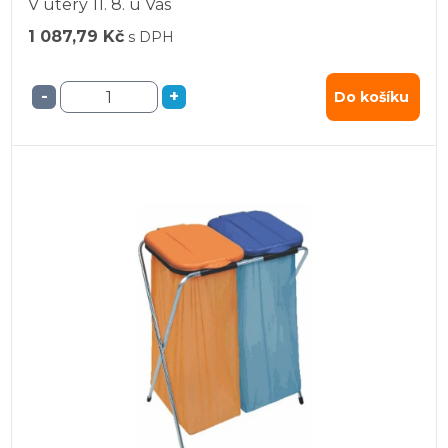
V úterý
11. 8.
u Vás
1 087,79 Kč
s DPH
-
+
Do košíku