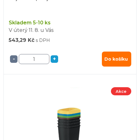
Skladem 5-10 ks
V úterý
11. 8.
u Vás
543,29 Kč
s DPH
-
+
Do košíku
Akce