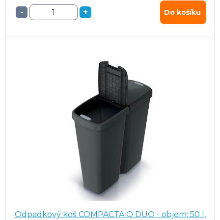
-
+
Do košíku
Odpadkový koš COMPACTA Q DUO - objem: 50 l,