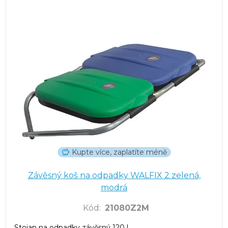
Kupte více, zaplatíte méně
Závěsný koš na odpadky WALFIX 2 zelená,
modrá
Kód
:
21080Z2M
Stojan na odpadky závěsný 120 l