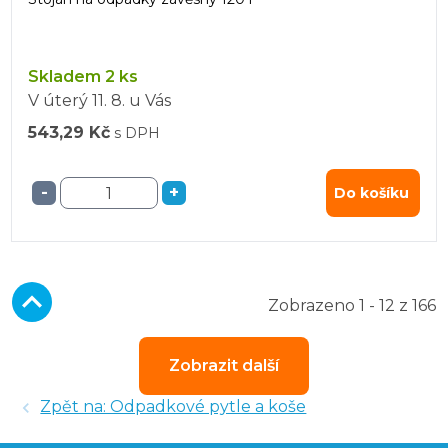
Skladem 2 ks
V úterý
11. 8.
u Vás
543,29 Kč
s DPH
-
+
Do košíku
Zobrazeno 1 - 12 z 166
Zobrazit další
Zpět na: Odpadkové pytle a koše