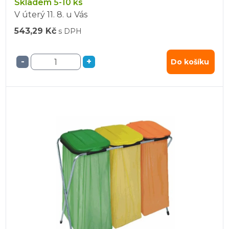
Skladem 5-10 ks
V úterý
11. 8.
u Vás
543,29 Kč
s DPH
-
+
Do košíku