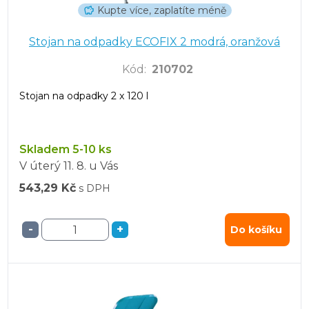
Kupte více, zaplatíte méně
Stojan na odpadky ECOFIX 2 modrá, oranžová
Kód
:
210702
Stojan na odpadky 2 x 120 l
Skladem 5-10 ks
V úterý
11. 8.
u Vás
543,29 Kč
s DPH
-
+
Do košíku