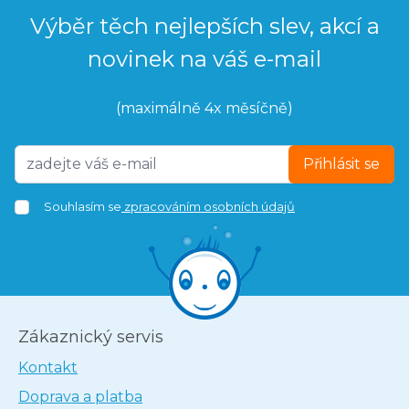
Výběr těch nejlepších slev, akcí a
novinek na váš e-mail
(maximálně 4x měsíčně)
Přihlásit se
Souhlasím se
zpracováním osobních údajů
Zákaznický servis
Kontakt
Doprava a platba