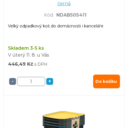
černá
Kód
:
NDAB50S411
Velký odpadkový koš do domácnosti i kanceláře
Skladem 3-5 ks
V úterý
11. 8.
u Vás
446,49 Kč
s DPH
-
+
Do košíku