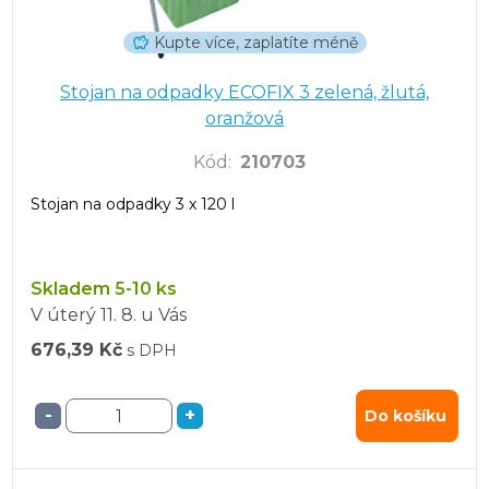
Kupte více, zaplatíte méně
Stojan na odpadky ECOFIX 3 zelená, žlutá,
oranžová
Kód
:
210703
Stojan na odpadky 3 x 120 l
Skladem 5-10 ks
V úterý
11. 8.
u Vás
676,39 Kč
s DPH
-
+
Do košíku