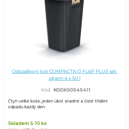
Odpadkový koš COMPACTA Q FLAP PLUS set,
objem 4 x 50 l
Kód
:
NSDK50S4S411
Čtyři velké koše, jeden úkol: snadné a čisté třídění
odpadu každý den.
Skladem 5-10 ks