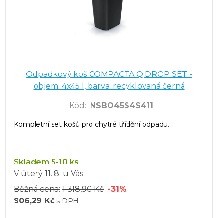
Odpadkový koš COMPACTA Q DROP SET -
objem: 4x45 l, barva: recyklovaná černá
Kód
:
NSBO45S4S411
Kompletní set košů pro chytré třídění odpadu.
Skladem 5-10 ks
V úterý
11. 8.
u Vás
Běžná cena:
1 318,90 Kč
-31%
906,29 Kč
s DPH