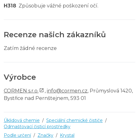
H318
Způsobuje vážné poškození očí.
Recenze našich zákazníků
Zatím žádné recenze
Výrobce
CORMEN s.r.o.
,
info@cormen.cz
, Průmyslová 1420,
Bystřice nad Pernštejnem, 593 01
Úklidová chemie
/
Speciální chemické čističe
/
Odmašťovací čisticí prostředky
Podle určení
/
Značky
/
Krystal