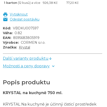
1 karton
(12 kusů) a více
926,38 Kč
77,20 Kč
Vytisknout
Odeslat poptávku
Kód
:
VBDKU007597
Váha
:
0.82
EAN
:
8595683805919
Výrobce
:
CORMEN s.r.o.
Značka
:
Krystal
Další varianty produktu
Možnosti a ceny dopravy
Popis produktu
KRYSTAL na kuchyně 750 ml.
KRYSTAL Na kuchyně je účinný čisticí prostředek