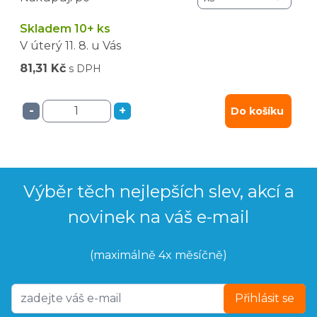
Skladem 10+ ks
V úterý
11. 8.
u Vás
81,31 Kč
s DPH
-
+
Do košíku
Výběr těch nejlepších slev, akcí a
novinek na váš e-mail
(maximálně 4x měsíčně)
Přihlásit se