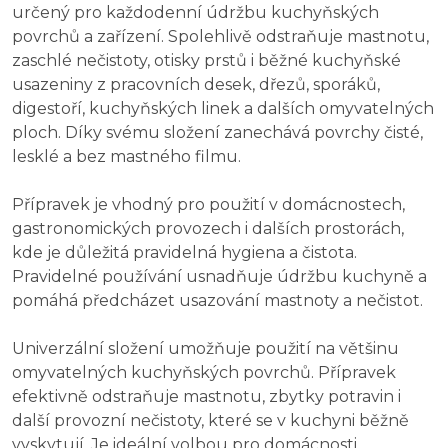
určený pro každodenní údržbu kuchyňských
povrchů a zařízení. Spolehlivě odstraňuje mastnotu,
zaschlé nečistoty, otisky prstů i běžné kuchyňské
usazeniny z pracovních desek, dřezů, sporáků,
digestoří, kuchyňských linek a dalších omyvatelných
ploch. Díky svému složení zanechává povrchy čisté,
lesklé a bez mastného filmu.
Přípravek je vhodný pro použití v domácnostech,
gastronomických provozech i dalších prostorách,
kde je důležitá pravidelná hygiena a čistota.
Pravidelné používání usnadňuje údržbu kuchyně a
pomáhá předcházet usazování mastnoty a nečistot.
Univerzální složení umožňuje použití na většinu
omyvatelných kuchyňských povrchů. Přípravek
efektivně odstraňuje mastnotu, zbytky potravin i
další provozní nečistoty, které se v kuchyni běžně
vyskytují. Je ideální volbou pro domácnosti,