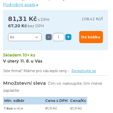
Podrobný popis
81,31 Kč
l
108,42 Kč
/
s DPH
67,20 Kč
bez DPH
-
+
Do košíku
Skladem 10+ ks
V úterý
11. 8.
u Vás
Jste firma? Máme pro vás lepší ceny -
Registrujte se
Množstevní sleva
Čím víc nakoupíte, tím méně
zaplatíte
Min. odběr
Cena s DPH
Cena/Ks
1 kus
a více
81,31 Kč
81,31 Kč