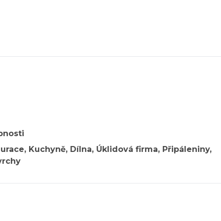
pnosti
urace, Kuchyně, Dílna, Úklidová firma, Připáleniny,
vrchy