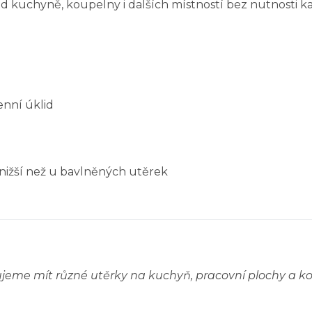
id kuchyně, koupelny i dalších místností bez nutnosti
enní úklid
 nižší než u bavlněných utěrek
ujeme mít různé utěrky na kuchyň, pracovní plochy a k