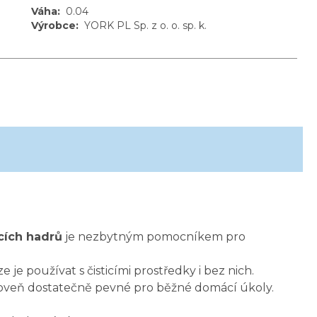
Váha
:
0.04
Výrobce
:
YORK PL Sp. z o. o. sp. k.
icích hadrů
je nezbytným pomocníkem pro
ze je používat s čisticími prostředky i bez nich.
zároveň dostatečně pevné pro běžné domácí úkoly.