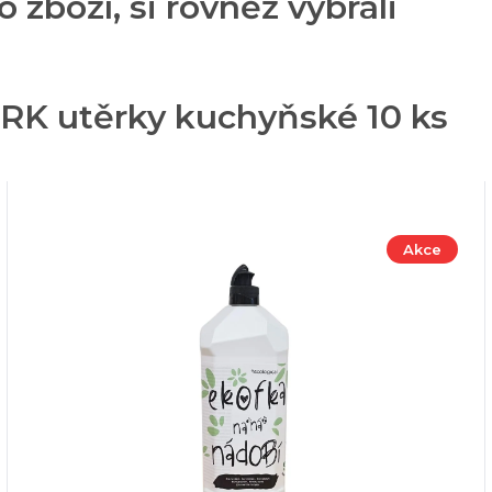
o zboží, si rovněž vybrali
RK utěrky kuchyňské 10 ks
Akce