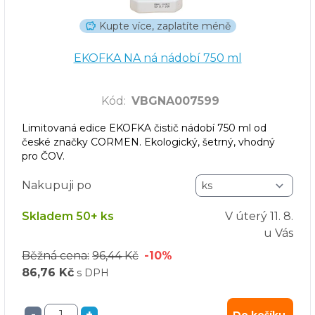
Kupte více, zaplatíte méně
EKOFKA NA ná nádobí 750 ml
Kód
:
VBGNA007599
Limitovaná edice EKOFKA čistič nádobí 750 ml od
české značky CORMEN. Ekologický, šetrný, vhodný
pro ČOV.
Nakupuji po
Skladem 50+ ks
V úterý
11. 8.
u Vás
Běžná cena:
96,44 Kč
-10%
86,76 Kč
s DPH
-
+
Do košíku