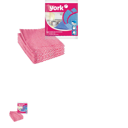
YORK utěrky z mikrovlákna 4 ks