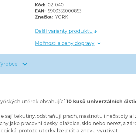
Kód
:
021040
EAN
:
5903355000853
Značka
:
YORK
Další varianty produktu
Možnosti a ceny dopravy
Výrobce
hyňských utěrek obsahující
10 kusů univerzálních čist
le sají tekutiny, odstraňují prach, mastnotu i nečistoty a l
chy jako pracovní desky, dlaždice, sklo nebo nerez, a 
gická, protože utěrky lze prát a znovu využívat.