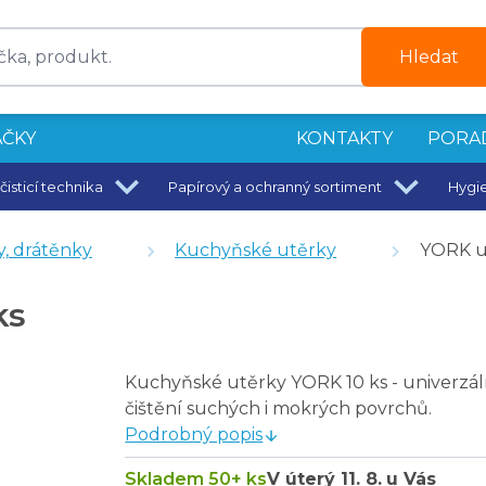
Hledat
ČKY
KONTAKTY
PORA
čisticí technika
Papírový a ochranný sortiment
Hygi
y, drátěnky
Kuchyňské utěrky
YORK u
lá 10 x 6 x 2 cm
ks
Kuchyňské utěrky YORK 10 ks - univerzál
tá
čištění suchých i mokrých povrchů.
lená
Podrobný popis
rvená
Skladem 50+ ks
V úterý
11. 8.
u Vás
 barva dle skladové dostupnosti