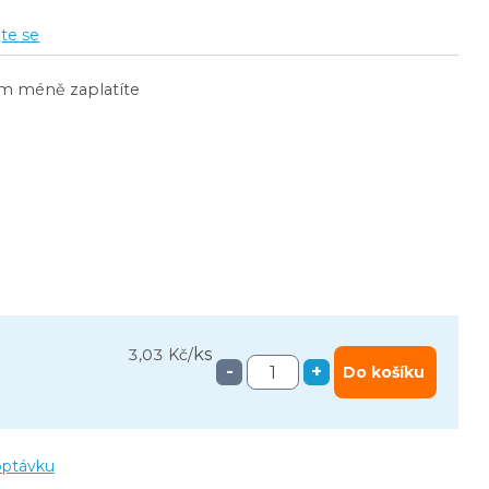
jte se
ím méně zaplatíte
ks
3,03 Kč
/
-
+
Do košíku
optávku