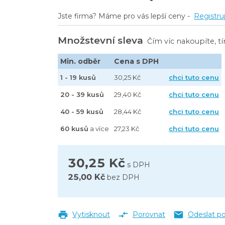
Jste firma? Máme pro vás lepší ceny -
Registru
Množstevní sleva
Čím víc nakoupíte, t
Min. odběr
Cena s DPH
1 - 19 kusů
30,25 Kč
chci tuto cenu
20 - 39 kusů
29,40 Kč
chci tuto cenu
40 - 59 kusů
28,44 Kč
chci tuto cenu
60 kusů
a více
27,23 Kč
chci tuto cenu
30,25 Kč
s DPH
25,00 Kč
bez DPH
Vytisknout
Porovnat
Odeslat p