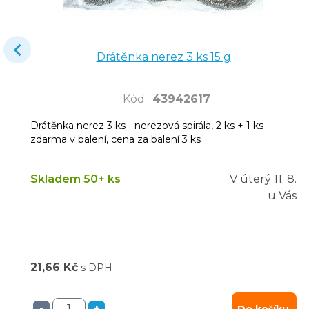
Drátěnka nerez 3 ks 15 g
Kód
:
43942617
Drátěnka nerez 3 ks - nerezová spirála, 2 ks + 1 ks
zdarma v balení, cena za balení 3 ks
Skladem 50+ ks
V úterý
11. 8.
u Vás
21,66 Kč
s DPH
-
+
Do košíku