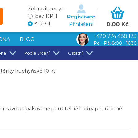
Zobrazit ceny:
bez DPH
Registrace
s DPH
0,00 Kč
Přihlášení
+420 774 488 123
DNA
BLOG
Po - Pá, 8:00 - 16:30
ena
Podle určení
Ostatní
těrky kuchyňské 10 ks
ní, savé a opakovaně použitelné hadry pro účinné