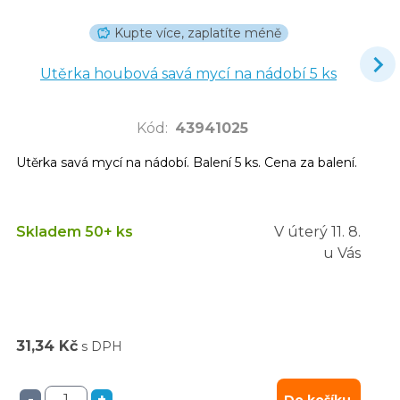
Kupte více, zaplatíte méně
Utěrka houbová savá mycí na nádobí 5 ks
Kód
:
43941025
Utěrka savá mycí na nádobí. Balení 5 ks. Cena za balení.
Skladem 50+ ks
V úterý
11. 8.
u Vás
31,34 Kč
s DPH
-
+
Do košíku