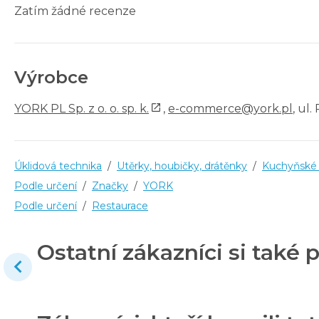
Zatím žádné recenze
Výrobce
YORK PL Sp. z o. o. sp. k.
,
e-commerce@york.pl
, ul
Úklidová technika
/
Utěrky, houbičky, drátěnky
/
Kuchyňské 
Podle určení
/
Značky
/
YORK
Podle určení
/
Restaurace
Ostatní zákazníci si také p