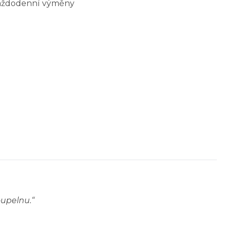
 každodenní výměny
oupelnu.
“