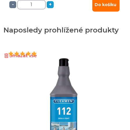
-
+
Do košíku
Naposledy prohlížené produkty
Smazat vše