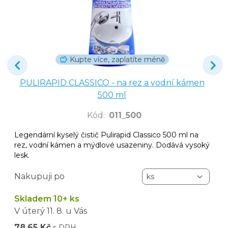
Kupte více, zaplatíte méně
PULIRAPID CLASSICO - na rez a vodní kámen
500 ml
Kód
:
011_500
Legendární kyselý čistič Pulirapid Classico 500 ml na
rez, vodní kámen a mýdlové usazeniny. Dodává vysoký
lesk.
Nakupuji po
Skladem 10+ ks
V úterý
11. 8.
u Vás
78,65 Kč
s DPH