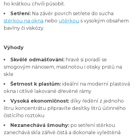
ho krátkou chvíli působit.
Setření:
Na závěr povrch setřete do sucha
stěrkou na okna
nebo
utěrkou
s vysokým obsahem
bavlny či viskózy.
Výhody
Skvělé odmašťování:
hravě si poradí se
smogovým nánosem, mastnotou i otisky prstů na
skle
Šetrnost k plastům:
ideální na moderní plastová
okna i citlivé lakované dřevěné rámy
Vysoká ekonomičnost:
díky ředění z jednoho
litru koncentrátu připravíte desítky litrů účinného
čistícího roztoku
Nezanechává šmouhy:
po setření stěrkou
zanechává skla zářivě čistá a dokonale vyleštěná