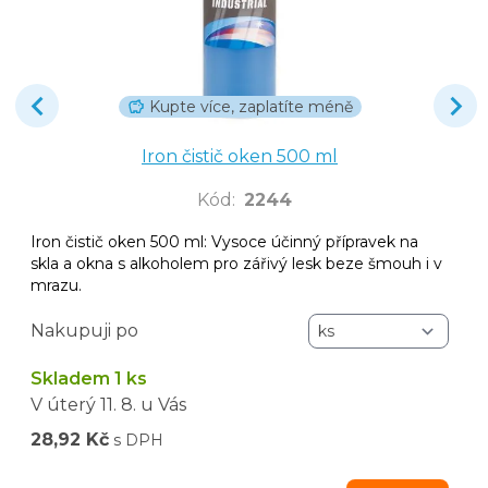
Kupte více, zaplatíte méně
Iron čistič oken 500 ml
Kód
:
2244
Iron čistič oken 500 ml: Vysoce účinný přípravek na
skla a okna s alkoholem pro zářivý lesk beze šmouh i v
mrazu.
Nakupuji po
Skladem 1 ks
V úterý
11. 8.
u Vás
28,92 Kč
s DPH