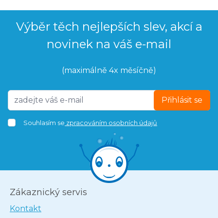
Výběr těch nejlepších slev, akcí a
novinek na váš e-mail
(maximálně 4x měsíčně)
Přihlásit se
Souhlasím se
zpracováním osobních údajů
Zákaznický servis
Kontakt