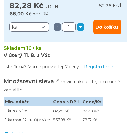
82,28 Kč
l
82,28 Kč
/
s DPH
68,00 Kč
bez DPH
-
+
Do košíku
Skladem 10+ ks
V úterý
11. 8.
u Vás
Jste firma? Máme pro vás lepší ceny -
Registrujte se
Množstevní sleva
Čím víc nakoupíte, tím méně
zaplatíte
Min. odběr
Cena s DPH
Cena/Ks
1 kus
a více
82,28 Kč
82,28 Kč
1 karton
(12 kusů) a více
937,99 Kč
78,17 Kč