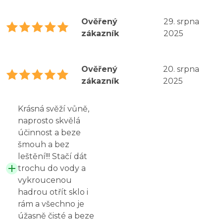
Ověřený
29. srpna
zákazník
2025
Ověřený
20. srpna
zákazník
2025
Krásná svěží vůně,
naprosto skvělá
účinnost a beze
šmouh a bez
leštění!!! Stačí dát
trochu do vody a
vykroucenou
hadrou otřít sklo i
rám a všechno je
úžasně čisté a beze