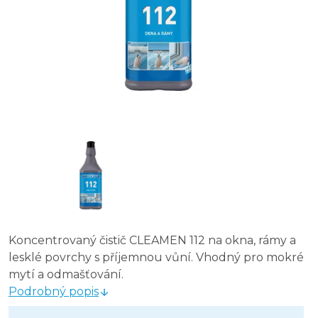
Merida NANO GLASS s rozprašovačem 0,6 l Prostředek
Iron čistič oken s rozprašovačem 1 l
CLEAMEN 110 skleněné plochy 5 l
Sidolux ECO skla a zrcadla 500 ml
Koncentrovaný čistič CLEAMEN 112 na okna, rámy a
lesklé povrchy s příjemnou vůní. Vhodný pro mokré
mytí a odmašťování.
Podrobný popis