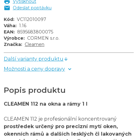
Vytisknout
Odeslat poptávku
Kód
:
VC112010097
Váha
:
1.16
EAN
:
8595683800075
Výrobce
:
CORMEN s.r.o.
Značka
:
Cleamen
Další varianty produktu
Možnosti a ceny dopravy
Popis produktu
CLEAMEN 112 na okna a rámy 1 l
CLEAMEN 112 je profesionální koncentrovaný
prostředek určený pro precizní mytí oken,
okenních rámů a dalších lesklých či lakovaných