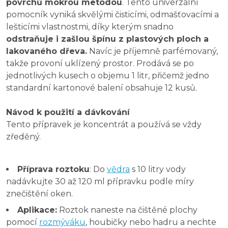
povrchů mokrou metodou
. Tento univerzální
pomocník vyniká skvělými čisticími, odmašťovacími a
lešticími vlastnostmi, díky kterým snadno
odstraňuje i zašlou špínu z plastových ploch a
lakovaného dřeva.
Navíc je příjemně parfémovaný,
takže provoní uklízený prostor. Prodává se po
jednotlivých kusech o objemu 1 litr, přičemž jedno
standardní kartonové balení obsahuje 12 kusů.
Návod k použití a dávkování
Tento přípravek je koncentrát a používá se vždy
zředěný.
Příprava roztoku
: Do
vědra
s 10 litry vody
nadávkujte 30 až 120 ml přípravku podle míry
znečištění oken.
Aplikace:
Roztok naneste na čištěné plochy
pomocí
rozmýváku
, houbičky nebo hadru a nechte