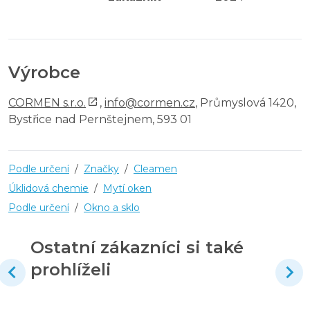
Výrobce
CORMEN s.r.o.
,
info@cormen.cz
, Průmyslová 1420,
Bystřice nad Pernštejnem, 593 01
Podle určení
/
Značky
/
Cleamen
Úklidová chemie
/
Mytí oken
Podle určení
/
Okno a sklo
Ostatní zákazníci si také
prohlíželi