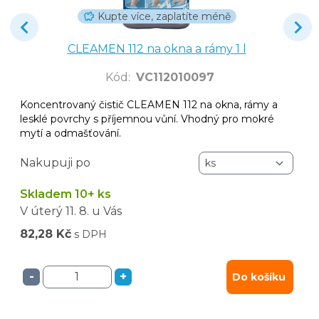
Kupte více, zaplatíte méně
CLEAMEN 112 na okna a rámy 1 l
Kód
:
VC112010097
Koncentrovaný čistič CLEAMEN 112 na okna, rámy a
lesklé povrchy s příjemnou vůní. Vhodný pro mokré
mytí a odmašťování.
Nakupuji po
Skladem 10+ ks
V úterý
11. 8.
u Vás
82,28 Kč
s DPH
-
+
Do košíku