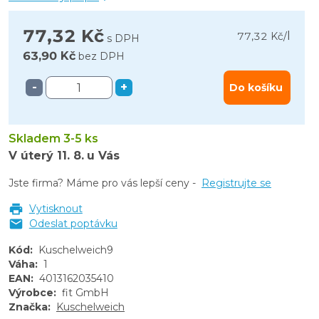
77,32 Kč
l
77,32 Kč
/
s DPH
63,90 Kč
bez DPH
-
+
Do košíku
Skladem 3-5 ks
V úterý
11. 8.
u Vás
Jste firma? Máme pro vás lepší ceny -
Registrujte se
Vytisknout
Odeslat poptávku
Kód
:
Kuschelweich9
Váha
:
1
EAN
:
4013162035410
Výrobce
:
fit GmbH
Značka
:
Kuschelweich