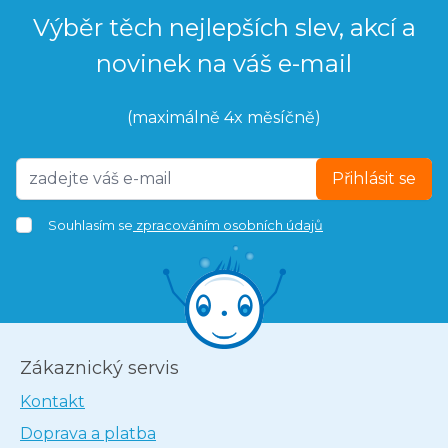
Výběr těch nejlepších slev, akcí a
novinek na váš e-mail
(maximálně 4x měsíčně)
Přihlásit se
Souhlasím se
zpracováním osobních údajů
Zákaznický servis
Kontakt
Doprava a platba