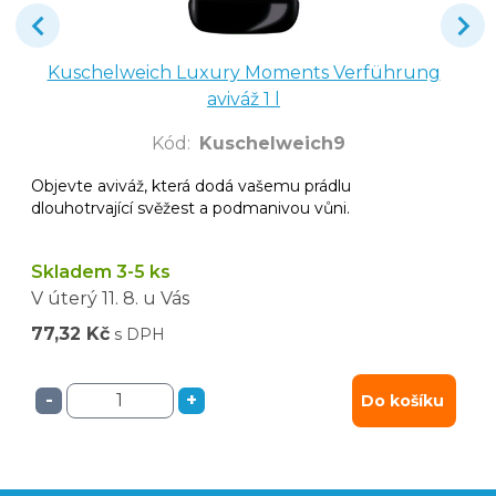
Kuschelweich Luxury Moments Verführung
aviváž 1 l
Kód
:
Kuschelweich9
Objevte aviváž, která dodá vašemu prádlu
dlouhotrvající svěžest a podmanivou vůni.
Skladem 3-5 ks
V úterý
11. 8.
u Vás
77,32 Kč
s DPH
-
+
Do košíku