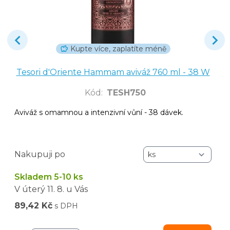
Kupte více, zaplatíte méně
Tesori d'Oriente Hammam aviváž 760 ml - 38 W
Kód
:
TESH750
Aviváž s omamnou a intenzivní vůní - 38 dávek.
Nakupuji po
Skladem 5-10 ks
V úterý
11. 8.
u Vás
89,42 Kč
s DPH