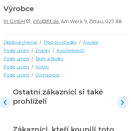
Výrobce
fit GmbH
,
info@fit.de
, Am Werk 9, Zittau, 027 88
Úklidová chemie
/
Prací prostředky
/
Aviváže
Podle určení
/
Značky
/
Kuschelweich
Podle určení
/
Školy a školky
Podle určení
/
Hotely
Podle určení
/
Domácnost
Ostatní zákazníci si také
prohlíželi
Zákazníci, kteří koupili toto