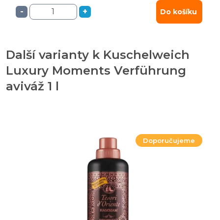
-
+
Do košíku
Další varianty k Kuschelweich
Luxury Moments Verführung
aviváž 1 l
Doporučujeme