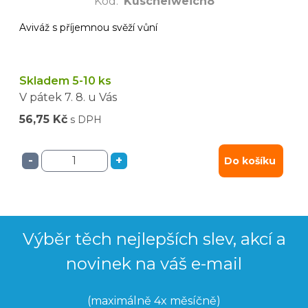
Kód
:
Kuschelweich8
Aviváž s příjemnou svěží vůní
Skladem 5-10 ks
V pátek
7. 8.
u Vás
56,75 Kč
s DPH
-
+
Do košíku
Výběr těch nejlepších slev, akcí a
novinek na váš e-mail
(maximálně 4x měsíčně)