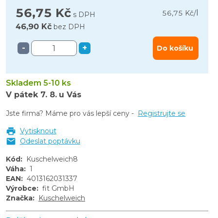
56,75 Kč
l
56,75 Kč
/
s DPH
46,90 Kč
bez DPH
-
+
Do košíku
Skladem 5-10 ks
V pátek
7. 8.
u Vás
Jste firma? Máme pro vás lepší ceny -
Registrujte se
Vytisknout
Odeslat poptávku
Kód
:
Kuschelweich8
Váha
:
1
EAN
:
4013162031337
Výrobce
:
fit GmbH
Značka
:
Kuschelweich