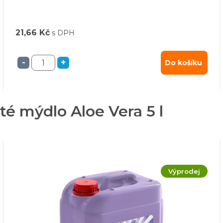
21,66 Kč
s DPH
-
+
Do košíku
té mýdlo Aloe Vera 5 l
Výprodej