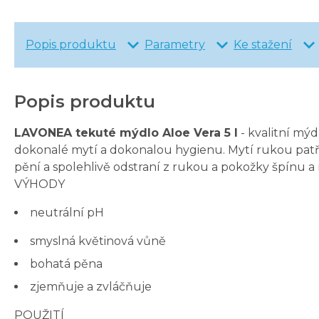
Popis produktu
Parametry
Ke stažení
Popis produktu
LAVONEA tekuté mýdlo Aloe Vera 5 l
- kvalitní mý
dokonalé mytí a dokonalou hygienu. Mytí rukou pat
pění a spolehlivě odstraní z rukou a pokožky špínu a
VÝHODY
neutrální pH
smyslná květinová vůně
bohatá pěna
zjemňuje a zvláčňuje
POUŽITÍ