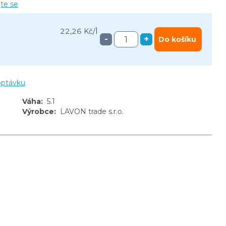
jte se
l
22,26 Kč
/
-
+
Do košíku
optávku
Váha
:
5.1
Výrobce
:
LAVON trade s.r.o.