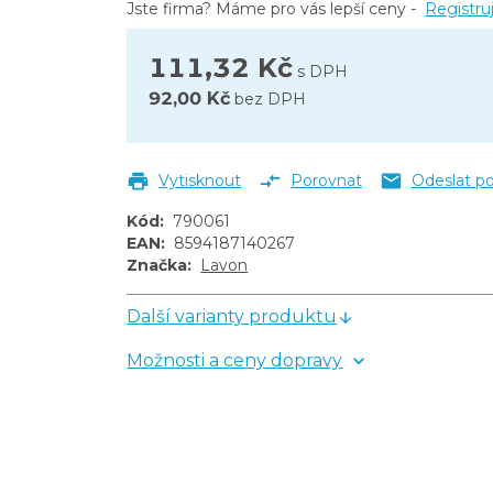
Jste firma? Máme pro vás lepší ceny -
Registru
111,32 Kč
s DPH
ek
92,00 Kč
bez DPH
andlovým mlékem 5 l
Vytisknout
Porovnat
Odeslat p
Kód
:
790061
EAN
:
8594187140267
Značka
:
Lavon
Další varianty produktu
Možnosti a ceny dopravy