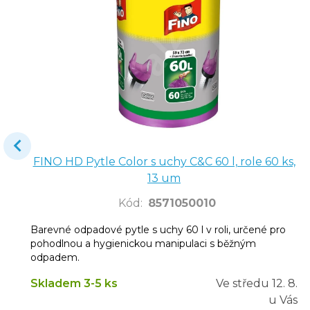
FINO HD Pytle Color s uchy C&C 60 l, role 60 ks,
13 um
Kód
:
8571050010
Barevné odpadové pytle s uchy 60 l v roli, určené pro
pohodlnou a hygienickou manipulaci s běžným
odpadem.
Skladem 3-5 ks
Ve středu
12. 8.
u Vás