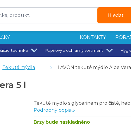
Hledat
ČKY
KONTAKTY
PORA
čisticí technika
Papírový a ochranný sortiment
Hygi
ene 5 l
Tekutá mýdla
LAVON tekuté mýdlo Aloe Vera 
ra 5 l
m
Tekuté mýdlo s glycerinem pro čisté, heb
Podrobný popis
 5 l
Brzy bude naskladněno
adou - 5 l