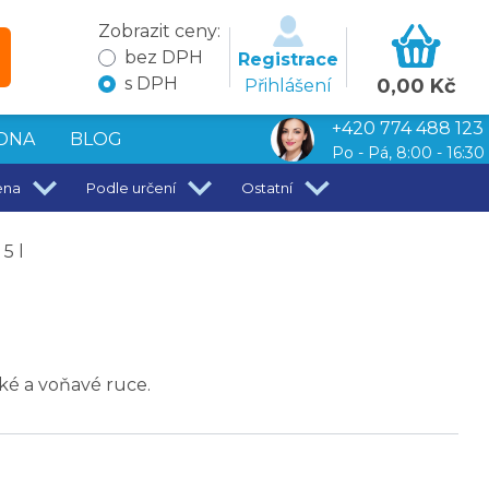
Zobrazit ceny:
bez DPH
Registrace
s DPH
0,00 Kč
Přihlášení
+420 774 488 123
DNA
BLOG
Po - Pá, 8:00 - 16:30
ena
Podle určení
Ostatní
5 l
ké a voňavé ruce.