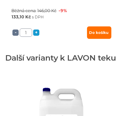
Běžná cena:
146,00 Kč
-9%
133,10 Kč
s DPH
-
+
Do košíku
Další varianty k LAVON teku