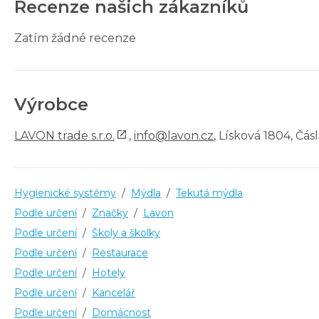
Recenze našich zákazníků
Zatím žádné recenze
Výrobce
LAVON trade s.r.o.
,
info@lavon.cz
, Lísková 1804, Čásl
Hygienické systémy
/
Mýdla
/
Tekutá mýdla
Podle určení
/
Značky
/
Lavon
Podle určení
/
Školy a školky
Podle určení
/
Restaurace
Podle určení
/
Hotely
Podle určení
/
Kancelář
Podle určení
/
Domácnost