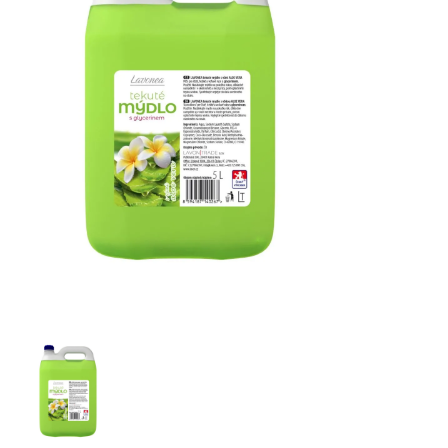
UMEJTO! Tekuté mýdlo s vůní broskve - 5 l
VAKAVO Ocean tekuté mýdlo 5 l
Riva antibakteriální mýdlo 5 l - vůně rozmarýnu a fial
ISOLDA Black cherry tekuté mýdlo černá třešeň s m
Tekuté mýdlo VAKAVO Herbal 5 l