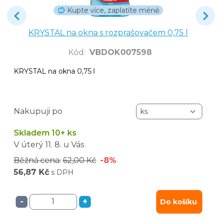
Kupte více, zaplatíte méně
KRYSTAL na okna s rozprašovačem 0,75 l
Kód
:
VBDOK007598
KRYSTAL na okna 0,75 l
Nakupuji po
Skladem 10+ ks
V úterý
11. 8.
u Vás
Běžná cena:
62,00 Kč
-8%
56,87 Kč
s DPH
-
+
Do košíku