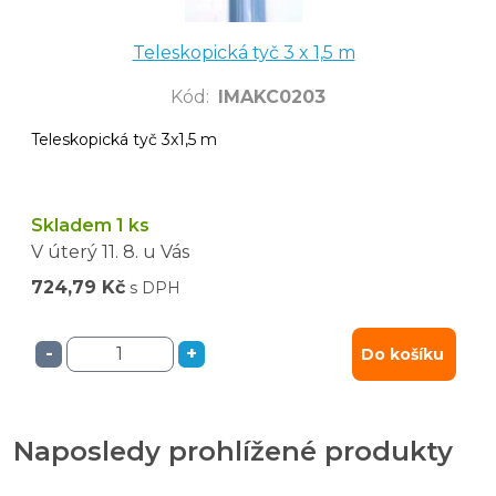
Teleskopická tyč 3 x 1,5 m
Kód
:
IMAKC0203
Teleskopická tyč 3x1,5 m
Skladem 1 ks
V úterý
11. 8.
u Vás
724,79 Kč
s DPH
-
+
Do košíku
Naposledy prohlížené produkty