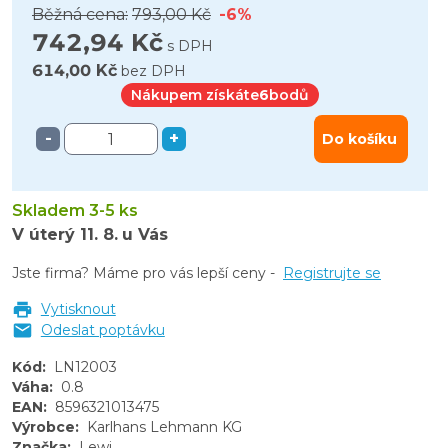
Běžná cena:
793,00 Kč
-6%
742,94 Kč
s DPH
614,00 Kč
bez DPH
Nákupem získáte
6
bodů
-
+
Do košíku
Skladem 3-5 ks
V úterý
11. 8.
u Vás
Jste firma? Máme pro vás lepší ceny -
Registrujte se
Vytisknout
Odeslat poptávku
Kód
:
LN12003
Váha
:
0.8
EAN
:
8596321013475
Výrobce
:
Karlhans Lehmann KG
Značka
:
Lewi