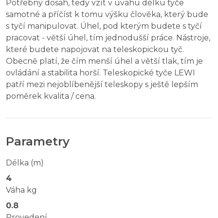
Potřebný dosah, tedy vzít v úvahu délku tyče
samotné a příčíst k tomu výšku člověka, který bude
s tyčí manipulovat. Úhel, pod kterým budete s tyčí
pracovat - větší úhel, tím jednodušší práce. Nástroje,
které budete napojovat na teleskopickou tyč.
Obecně platí, že čím menší úhel a větší tlak, tím je
ovládání a stabilita horší. Teleskopické tyče LEWI
patří mezi nejoblíbenější teleskopy s ještě lepším
poměrek kvalita / cena.
Parametry
Délka (m)
4
Váha kg
0.8
Provedení