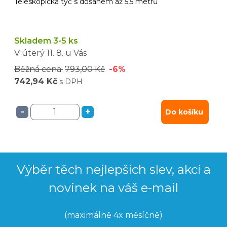
Teleskopická tyč s dosahem až 5,5 metrů
Skladem 3-5 ks
V úterý
11. 8.
u Vás
Běžná cena:
793,00 Kč
-6%
742,94 Kč
s DPH
-
+
Do košíku
Výběr těch nejlepších slev, akcí a
novinek na váš e-mail
(maximálně 4x měsíčně)