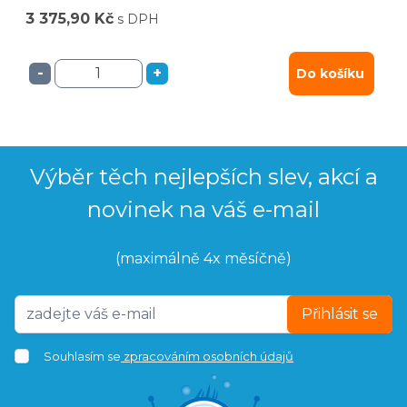
3 375,90 Kč
s DPH
-
+
Do košíku
Výběr těch nejlepších slev, akcí a
novinek na váš e-mail
(maximálně 4x měsíčně)
Přihlásit se
Souhlasím se
zpracováním osobních údajů