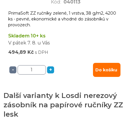
Kód
:
040113
PrimaSoft ZZ ručníky zelené, 1 vrstva, 38 g/m2, 4200
ks - pevné, ekonomické a vhodné do zásobníků v
provozech.
Skladem 10+ ks
V pátek
7. 8.
u Vás
494,89 Kč
s DPH
-
+
Do košíku
Další varianty k Losdi nerezový
zásobník na papírové ručníky ZZ
lesk