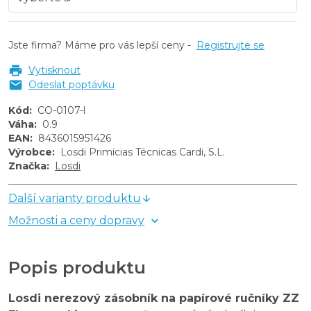
Jste firma? Máme pro vás lepší ceny -
Registrujte se
Vytisknout
Odeslat poptávku
Kód
:
CO-0107-l
Váha
:
0.9
EAN
:
8436015951426
Výrobce
:
Losdi Primicias Técnicas Cardi, S.L.
Značka
:
Losdi
Další varianty produktu
Možnosti a ceny dopravy
Popis produktu
Losdi nerezový zásobník na papírové ručníky ZZ