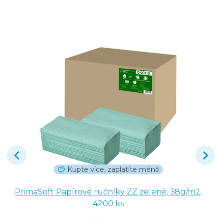
Kupte více, zaplatíte méně
PrimaSoft Papírové ručníky ZZ zelené, 38g/m2,
4200 ks