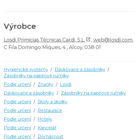
Výrobce
Losdi Primicias Técnicas Cardi, S.L.
,
web@losdi.com
,
C Fila Domingo Miques, 4 , Alcoy, 038 01
Hygienické systémy
/
Dávkovače a zásobníky
/
Zásobníky na papírové ručníky
Podle určení
/
Značky
/
Losdi
Dávkovače a zásobníky
/
Zásobníky na papírové ručníky
Podle určení
/
Školy a školky
Podle určení
/
Restaurace
Podle určení
/
Hotely
Podle určení
/
Kancelář
Podle určení
/
Domácnost