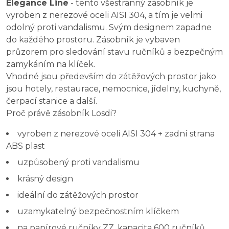
Elegance Line
- tento všestranný zásobník je
vyroben z nerezové oceli AISI 304, a tím je velmi
odolný proti vandalismu. Svým designem zapadne
do každého prostoru. Zásobník je vybaven
průzorem pro sledování stavu ručníků a bezpečným
zamykáním na klíček.
Vhodné jsou především do zátěžových prostor jako
jsou hotely, restaurace, nemocnice, jídelny, kuchyně,
čerpací stanice a další.
Proč právě zásobník Losdi?
vyroben z nerezové oceli AISI 304 + zadní strana
ABS plast
uzpůsobený proti vandalismu
krásný design
ideální do zátěžových prostor
uzamykatelný bezpečnostním klíčkem
na papírové ručníky ZZ, kapacita 600 ručníků