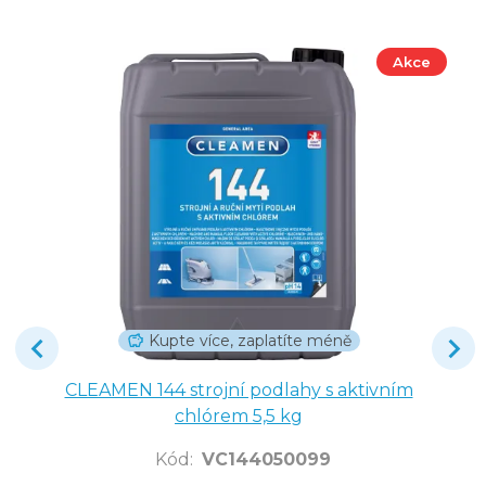
Akce
Kupte více, zaplatíte méně
CLEAMEN 144 strojní podlahy s aktivním
chlórem 5,5 kg
Kód
:
VC144050099