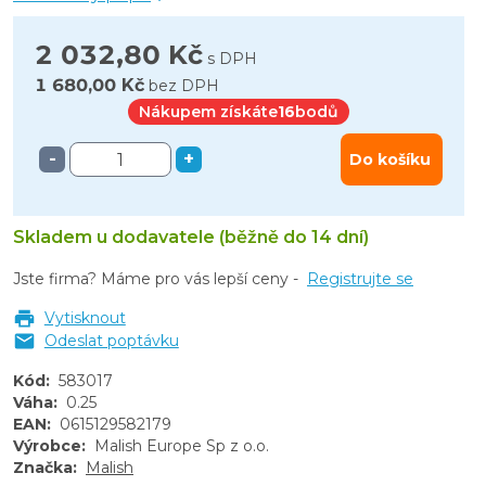
2 032,80 Kč
s DPH
1 680,00 Kč
bez DPH
Nákupem získáte
16
bodů
-
+
Do košíku
Skladem u dodavatele (běžně do 14 dní)
Jste firma? Máme pro vás lepší ceny -
Registrujte se
Vytisknout
Odeslat poptávku
Kód
:
583017
Váha
:
0.25
EAN
:
0615129582179
Výrobce
:
Malish Europe Sp z o.o.
Značka
:
Malish