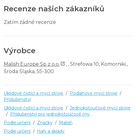
Recenze našich zákazníků
Zatím žádné recenze
Výrobce
Malish Europe Sp z o.o.
,
, Strefowa 10, Komorniki.,
Środa Śląska, 55-300
Úklidové čistící a mycí stroje
/
Podlahové mycí stroje
/
Příslušenství
Úklidové čistící a mycí stroje
/
Jednokotoučové mycí stroje
/
Příslušenství pro jednokotoučové mycí stroje
Podle určení
/
Značky
/
Malish
Podle určení
/
Haly a sklady