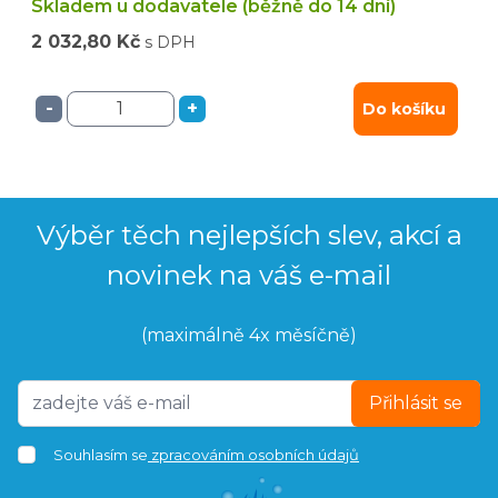
Skladem u dodavatele (běžně do 14 dní)
2 032,80 Kč
s DPH
-
+
Do košíku
Výběr těch nejlepších slev, akcí a
novinek na váš e-mail
(maximálně 4x měsíčně)
Přihlásit se
Souhlasím se
zpracováním osobních údajů