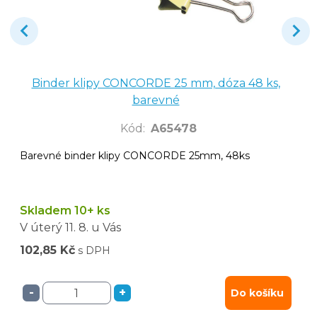
Binder klipy CONCORDE 25 mm, dóza 48 ks,
barevné
Kód
:
A65478
Barevné binder klipy CONCORDE 25mm, 48ks
Skladem 10+ ks
V úterý
11. 8.
u Vás
102,85 Kč
s DPH
-
+
Do košíku