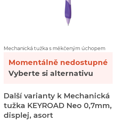
CONCORDE Kuličkové pero Velocity, asort
CONCORDE Kuličkové pero Ezee Click, asort
CONCORDE Kuličkové pero Vášeň, asort
CONCORDE Kuličkové pero Digital, asort
Mechanická tužka s měkčeným úchopem
Momentálně nedostupné
Vyberte si alternativu
Další varianty k Mechanická
tužka KEYROAD Neo 0,7mm,
displej, asort