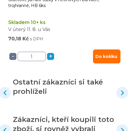
trojhranné, HB 6ks
Skladem 10+ ks
V úterý
11. 8.
u Vás
70,18 Kč
s DPH
-
+
Do košíku
Ostatní zákazníci si také
prohlíželi
Zákazníci, kteří koupili toto
zboží, si rovněž vybrali