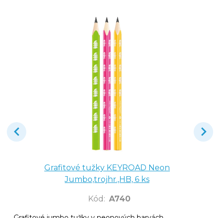
Grafitové tužky KEYROAD Neon
Jumbo,trojhr.,HB, 6 ks
Kód
:
A740
Grafitové jumbo tužky v neonových barvách,