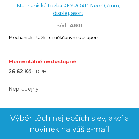
Mechanická tužka KEYROAD Neo 0,7mm,
displej, asort
Kód
:
A801
Mechanická tužka s měkčeným úchopem
Momentálně nedostupné
26,62 Kč
s DPH
Neprodejný
Výběr těch nejlepších slev, akcí a
novinek na váš e-mail