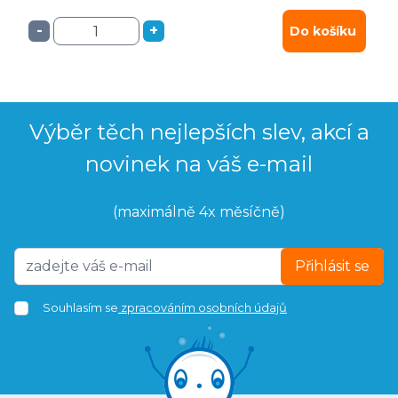
-
+
Do košíku
Výběr těch nejlepších slev, akcí a
novinek na váš e-mail
(maximálně 4x měsíčně)
Přihlásit se
Souhlasím se
zpracováním osobních údajů