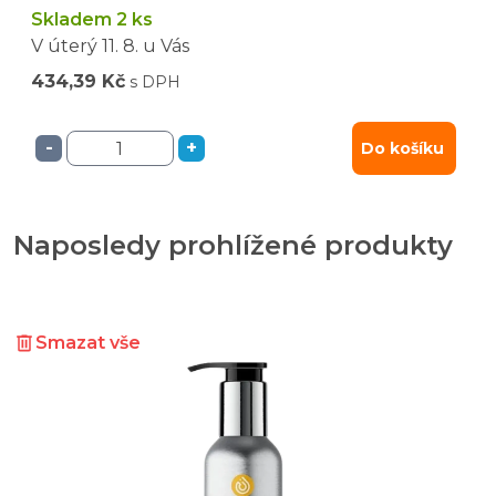
Skladem 2 ks
V úterý
11. 8.
u Vás
434,39 Kč
s DPH
-
+
Do košíku
Naposledy prohlížené produkty
Smazat vše