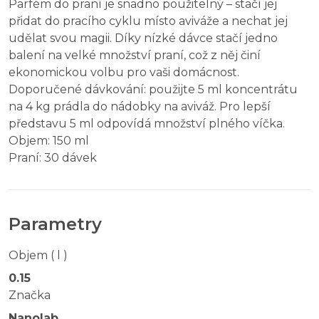
Parfém do praní je snadno použitelný – stačí jej
přidat do pracího cyklu místo aviváže a nechat jej
udělat svou magii. Díky nízké dávce stačí jedno
balení na velké množství praní, což z něj činí
ekonomickou volbu pro vaši domácnost.
Doporučené dávkování: použijte 5 ml koncentrátu
na 4 kg prádla do nádobky na aviváž. Pro lepší
představu 5 ml odpovídá množství plného víčka.
Objem: 150 ml
Praní: 30 dávek
Parametry
Objem ( l )
0.15
Značka
Nanolab