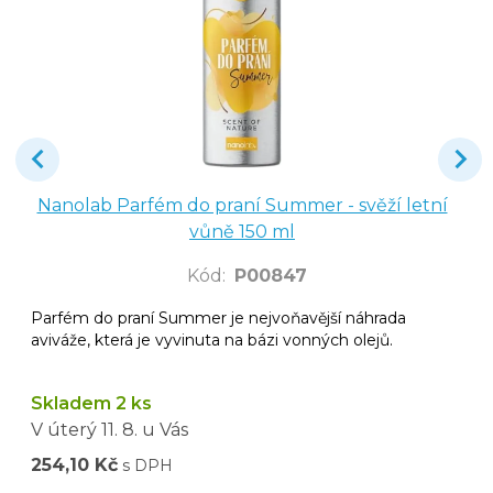
Nanolab Parfém do praní Summer - svěží letní
vůně 150 ml
Kód
:
P00847
Parfém do praní Summer je nejvoňavější náhrada
aviváže, která je vyvinuta na bázi vonných olejů.
Skladem 2 ks
V úterý
11. 8.
u Vás
254,10 Kč
s DPH