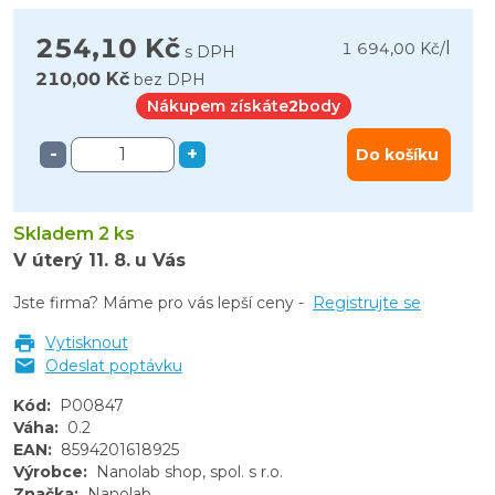
254,10 Kč
l
1 694,00 Kč
/
s DPH
210,00 Kč
bez DPH
Nákupem získáte
2
body
-
+
Do košíku
Skladem 2 ks
V úterý
11. 8.
u Vás
Jste firma? Máme pro vás lepší ceny -
Registrujte se
Vytisknout
Odeslat poptávku
Kód
:
P00847
Váha
:
0.2
EAN
:
8594201618925
Výrobce
:
Nanolab shop, spol. s r.o.
Značka
:
Nanolab